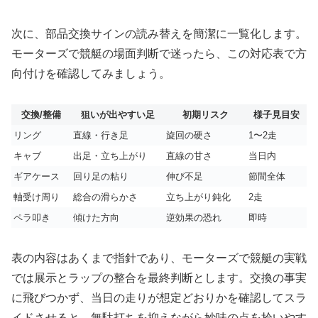
次に、部品交換サインの読み替えを簡潔に一覧化します。
モーターズで競艇の場面判断で迷ったら、この対応表で方
向付けを確認してみましょう。
交換/整備
狙いが出やすい足
初期リスク
様子見目安
リング
直線・行き足
旋回の硬さ
1〜2走
キャブ
出足・立ち上がり
直線の甘さ
当日内
ギアケース
回り足の粘り
伸び不足
節間全体
軸受け周り
総合の滑らかさ
立ち上がり鈍化
2走
ペラ叩き
傾けた方向
逆効果の恐れ
即時
表の内容はあくまで指針であり、モーターズで競艇の実戦
では展示とラップの整合を最終判断とします。交換の事実
に飛びつかず、当日の走りが想定どおりかを確認してスラ
イドさせると、無駄打ちを抑えながら妙味の点を拾いやす