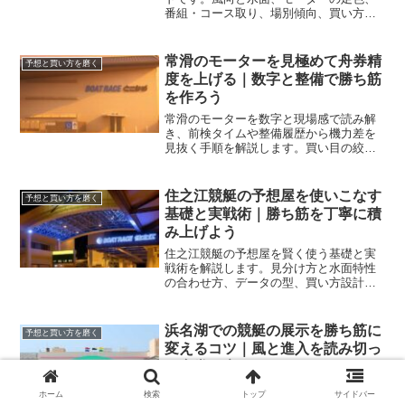
番組・コース取り、場別傾向、買い方と
資金管理までを体系化し、再現性のある
狙い筋を作れます。
常滑のモーターを見極めて舟券精
予想と買い方を磨く
度を上げる｜数字と整備で勝ち筋
を作ろう
常滑のモーターを数字と現場感で読み解
き、前検タイムや整備履歴から機力差を
見抜く手順を解説します。買い目の絞り
方まで一気通貫で学べる実践型ガイドで
す。
住之江競艇の予想屋を使いこなす
予想と買い方を磨く
基礎と実戦術｜勝ち筋を丁寧に積
み上げよう
住之江競艇の予想屋を賢く使う基礎と実
戦術を解説します。見分け方と水面特性
の合わせ方、データの型、買い方設計と
資金管理までを網羅し、再現性のある勝
ち筋へ近づけます。
浜名湖での競艇の展示を勝ち筋に
予想と買い方を磨く
変えるコツ｜風と進入を読み切っ
て舟券を磨こう！
浜名湖での競艇の展示をどう読めば当た
ホーム
検索
トップ
サイドバー
りに近づくのかを実地目線で解説しま