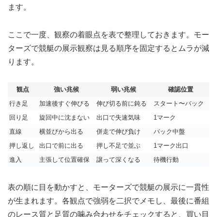
ます。
ここで一度、観察の着眼点を表で整理しておきます。モー
ターズで競艇の展示観察は見る順序を固定するとムラが減
ります。
観点
強い兆候
弱い兆候
確認位置
行き足
加速後すぐ伸びる
伸び切る前に鈍る
スタート〜バック
回り足
旋回中に沈まない
出口で失速気味
1マーク
直線
横並びから出る
併走で伸び負け
バック中盤
押し返し
出口で前に出る
押し不足で並ぶ
1マーク出口
進入
主張して位置確保
譲って深くなる
待機行動
表の順に目を動かすと、モーターズで競艇の展示に一貫性
が生まれます。各観点で強弱を二択でメモし、最後に番組
のレース質と足質の噛み合わせをチェックすると、買い目