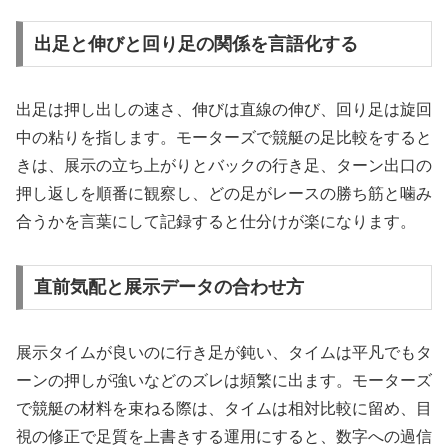
出足と伸びと回り足の関係を言語化する
出足は押し出しの速さ、伸びは直線の伸び、回り足は旋回
中の粘りを指します。モーターズで競艇の足比較をすると
きは、展示の立ち上がりとバックの行き足、ターン出口の
押し返しを順番に観察し、どの足がレースの勝ち筋と噛み
合うかを言葉にして記録すると仕分けが楽になります。
直前気配と展示データの合わせ方
展示タイムが良いのに行き足が鈍い、タイムは平凡でもタ
ーンの押しが強いなどのズレは頻繁に出ます。モーターズ
で競艇の材料を束ねる際は、タイムは相対比較に留め、目
視の修正で足質を上書きする運用にすると、数字への過信