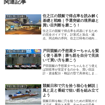
関連記事
住之江の競艇で得点率を読み解く
予想と買い方を磨く
基礎と戦略｜予選突破の境界線と
買い目判断を磨こう！
住之江の競艇で得点率を武器にするため
の完全ガイドです。計算式と加点・減
点、同点時の序列、住之江特有の傾向、
ボーダーの目安と勝負駆けの見極め方ま
でを独自構成で解説し、予想と買い方を
磨けます。
戸田競艇の予想屋ターちゃんを賢
予想と買い方を磨く
く使う基準｜勝ち筋を自分で見抜
いて買い方を磨こう
戸田競艇の予想屋ターちゃんをどう使え
ば回収率が安定するのかを、買い目設
計・資金配分・検証の型で具体化しま
す。鵜呑みを避けて再現可能な手順に落
とし込み、毎節の迷いを小さくする実践
手引きです。
競艇日和で穴を拾う核心を解説｜
予想と買い方を磨く
風と足と番組で狙い筋を組み立て
よう
競艇日和を軸に穴を狙うための実戦ガイ
ドです。風向と水面、モーターの足色、