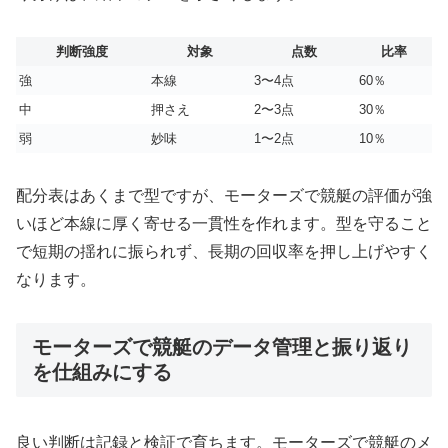
判断強度
対象
点数
比率
強
本線
3〜4点
60％
中
押さえ
2〜3点
30％
弱
妙味
1〜2点
10％
配分表はあくまで型ですが、モーターズで競艇の評価が強
いほど本線に厚く寄せる一貫性を作れます。型を守ること
で短期の揺れに振られず、長期の回収率を押し上げやすく
なります。
モーターズで競艇のデータ管理と振り返り
を仕組みにする
良い判断は記録と検証で育ちます。モーターズで競艇のメ