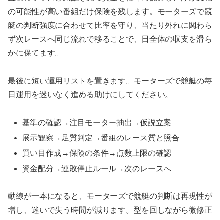
の可能性が高い番組だけ保険を残します。モーターズで競
艇の判断強度に合わせて比率を守り、当たり外れに関わら
ず次レースへ同じ流れで移ることで、日全体の収支を滑ら
かに保てます。
最後に短い運用リストを置きます。モーターズで競艇の毎
日運用を迷いなく進める助けにしてください。
基準の確認→注目モーター抽出→仮説立案
展示観察→足質判定→番組のレース質と照合
買い目作成→保険の条件→点数上限の確認
資金配分→連敗停止ルール→次のレースへ
動線が一本になると、モーターズで競艇の判断は再現性が
増し、迷いで失う時間が減ります。型を回しながら微修正