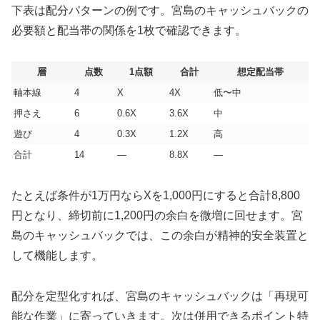
下表は配分パターンの例です。宮島のキャッシュバックの
必要額と配当帯の関係を1枚で確認できます。
層
点数
1点額
合計
想定配当帯
軸本線
4
X
4X
低〜中
押さえ
6
0.6X
3.6X
中
遊び
4
0.3X
1.2X
高
合計
14
—
8.8X
—
たとえば条件が1万円ならXを1,000円にすると合計8,800
円となり、締切前に1,200円の余白を微増に回せます。宮
島のキャッシュバックでは、この余白が精神的安全装置と
して機能します。
配分を定型化すれば、宮島のキャッシュバックは「再現可
能な作業」に寄っていきます。次は併用できるポイント特