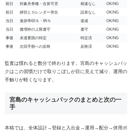
前日
対象舟券種・合算可否
相違なし
OK/NG
前日
締切とカレンダー突合
誤差なし
OK/NG
当日
進捗率65％・95％
達成
OK/NG
当日
微増枠の上限遵守
遵守
OK/NG
事後
未達要因の特定
特定済
OK/NG
事後
次回手順への反映
反映済
OK/NG
監査は慣れると数分で終わります。宮島のキャッシュバッ
クはこの習慣だけで取りこぼしが目に見えて減り、運用の
手触りが軽くなります。
宮島のキャッシュバックのまとめと次の一
手
本稿では、全体設計→登録と入出金→運用→配分→併用ポ