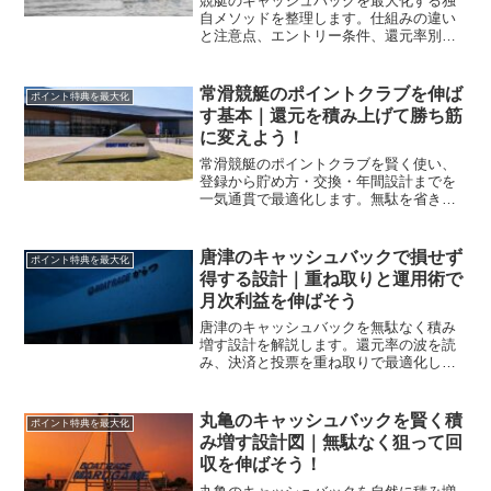
競艇のキャッシュバックを最大化する独
自メソッドを整理します。仕組みの違い
と注意点、エントリー条件、還元率別の
使い分け、ポイント制度の積み増し、現
地とネットの併用まで、無理なく回収力
を底上げします。
常滑競艇のポイントクラブを伸ば
ポイント特典を最大化
す基本｜還元を積み上げて勝ち筋
に変えよう！
常滑競艇のポイントクラブを賢く使い、
登録から貯め方・交換・年間設計までを
一気通貫で最適化します。無駄を省き還
元を底上げする実践手順を、表とチェッ
クリストでわかりやすく解説します。
唐津のキャッシュバックで損せず
ポイント特典を最大化
得する設計｜重ね取りと運用術で
月次利益を伸ばそう
唐津のキャッシュバックを無駄なく積み
増す設計を解説します。還元率の波を読
み、決済と投票を重ね取りで最適化し、
規約を守りながら長期で利益を伸ばす手
順を具体化します。
丸亀のキャッシュバックを賢く積
ポイント特典を最大化
み増す設計図｜無駄なく狙って回
収を伸ばそう！