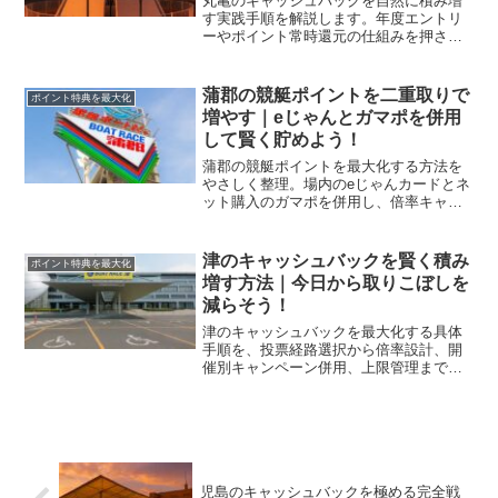
丸亀のキャッシュバックを自然に積み増
す実践手順を解説します。年度エントリ
ーやポイント常時還元の仕組みを押さ
え、対象日だけに資金を集中し、条件失
念や上限超過を防ぎながら回収率と還元
率の両立を目指します。
蒲郡の競艇ポイントを二重取りで
ポイント特典を最大化
増やす｜eじゃんとガマポを併用
して賢く貯めよう！
蒲郡の競艇ポイントを最大化する方法を
やさしく整理。場内のeじゃんカードとネ
ット購入のガマポを併用し、倍率キャン
ペーンや抽選も組み合わせて取りこぼし
なく貯める流れを解説します。
津のキャッシュバックを賢く積み
ポイント特典を最大化
増す方法｜今日から取りこぼしを
減らそう！
津のキャッシュバックを最大化する具体
手順を、投票経路選択から倍率設計、開
催別キャンペーン併用、上限管理まで体
系化します。今日から取りこぼしを抑
え、実質回収率の底上げを狙える運用フ
ローを示します。
児島のキャッシュバックを極める完全戦