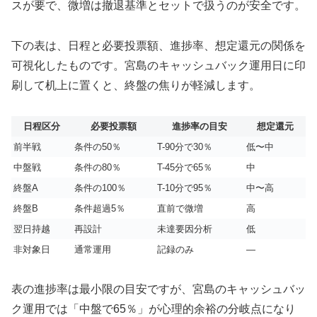
スが要で、微増は撤退基準とセットで扱うのが安全です。
下の表は、日程と必要投票額、進捗率、想定還元の関係を
可視化したものです。宮島のキャッシュバック運用日に印
刷して机上に置くと、終盤の焦りが軽減します。
日程区分
必要投票額
進捗率の目安
想定還元
前半戦
条件の50％
T-90分で30％
低〜中
中盤戦
条件の80％
T-45分で65％
中
終盤A
条件の100％
T-10分で95％
中〜高
終盤B
条件超過5％
直前で微増
高
翌日持越
再設計
未達要因分析
低
非対象日
通常運用
記録のみ
—
表の進捗率は最小限の目安ですが、宮島のキャッシュバッ
ク運用では「中盤で65％」が心理的余裕の分岐点になり