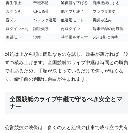
再生停止
帯域不足
解像度を下げる
有線接続にする
カクつき
CPU負荷
他アプリ終了
ブラウザ変更
音ズレ
バッファ遅延
低遅延モード
再読み込み
ログイン不可
認証失効
再ログイン
端末登録の再確認
画質低下
混雑
時間帯をずらす
5GHz帯に切替
対処は上から順に簡単なものを試し、効果が薄ければ一段
ずつ積み上げます。全国競艇のライブ中継は時間との勝負
でもあるため、手順が決まっているだけで焦りが軽くな
り、締切前の判断に余白が生まれます。
全国競艇のライブ中継で守るべき安全とマ
ナー
公営競技の映像は、多くの人と組織の仕事で成り立つ共有