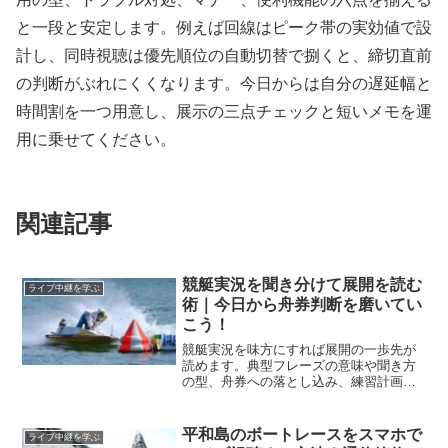
と一段と安定します。例えば回線はピーク帯の実効値で設
計し、同時視聴は優先順位の自動切替で捌くと、締切直前
の判断がぶれにくくなります。今日からは自分の遅延幅と
時間割を一つ用意し、展示の三点チェックと短いメモを運
用に乗せてください。
関連記事
競艇実況を聞き分けて展開を読む
ライブ中継を学ぶ
術｜今日から舟券判断を磨いてい
こう！
競艇実況を味方にすれば展開の一歩先が
読めます。典型フレーズの意味や聞き方
の型、舟券への落とし込み、練習計画ま
でを体系化。今日から迷いを減らし期待
値ある判断を積み上げましょう。
平和島のボートレースをスマホで
ライブ中継を学ぶ