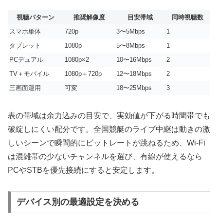
視聴パターン
推奨解像度
目安帯域
同時視聴数
スマホ単体
720p
3〜5Mbps
1
タブレット
1080p
5〜8Mbps
1
PCデュアル
1080p×2
10〜16Mbps
2
TV＋モバイル
1080p＋720p
12〜18Mbps
2
三画面運用
可変
18〜25Mbps
3
表の帯域は余力込みの目安で、実効値が下がる時間帯でも
破綻しにくい配分です。全国競艇のライブ中継は動きの激
しいシーンで瞬間的にビットレートが跳ねるため、Wi-Fi
は混雑帯の少ないチャンネルを選び、有線が使えるなら
PCやSTBを優先接続にすると安定します。
デバイス別の最適設定を決める