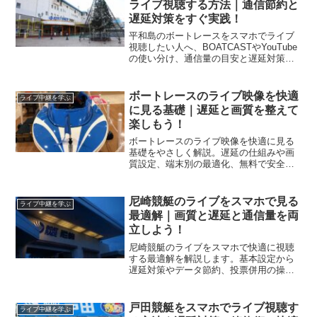
ライブ視聴する方法｜通信節約と
遅延対策をすぐ実践！
平和島のボートレースをスマホでライブ
視聴したい人へ、BOATCASTやYouTube
の使い分け、通信量の目安と遅延対策、
設定と投票の連携までを実践手順で解説
します。
ボートレースのライブ映像を快適
ライブ中継を学ぶ
に見る基礎｜遅延と画質を整えて
楽しもう！
ボートレースのライブ映像を快適に見る
基礎をやさしく解説。遅延の仕組みや画
質設定、端末別の最適化、無料で安全に
楽しむコツ、トラブル対処とマナーまで
一気に学べます。視聴前チェックや通信
量の目安、複数画面の使い方も紹介し、
尼崎競艇のライブをスマホで見る
ライブ中継を学ぶ
入門から快適視聴の実践まで迷わず進め
最適解｜画質と遅延と通信量を両
ます。
立しよう！
尼崎競艇のライブをスマホで快適に視聴
する最適解を解説します。基本設定から
遅延対策やデータ節約、投票併用の操作
まで網羅し、尼崎競艇のライブをスマホ
で止まらず見られる実践手順を丁寧にま
とめます。
戸田競艇をスマホでライブ視聴す
ライブ中継を学ぶ