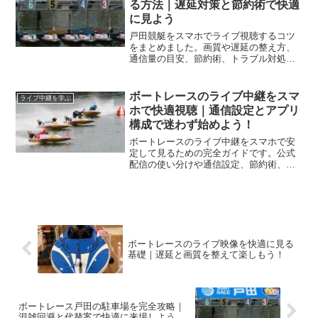
る方法｜遅延対策と節約術で快適
に見よう
戸田競艇をスマホでライブ視聴するコツ
をまとめました。画質や遅延の整え方、
通信量の目安、節約術、トラブル対処ま
で網羅し、はじめてでも安定して楽しめ
る環境づくりを丁寧に解説します。
ボートレースのライブ中継をスマ
ライブ中継を学ぶ
ホで快適視聴｜通信設定とアプリ
構成で迷わず始めよう！
ボートレースのライブ中継をスマホで安
定して見るための完全ガイドです。公式
配信の使い分けや通信設定、節約術、投
票準備、遅延対策までを実践手順で整理
し、今日から迷わず快適に観戦できま
す。
ボートレースのライブ映像を快適に見る
基礎｜遅延と画質を整えて楽しもう！
ボートレース戸田の駐車場を完全攻略｜
混雑回避と代替案で快適に来場しよう