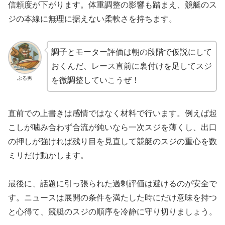
信頼度が下がります。体重調整の影響も踏まえ、競艇のス
ジの本線に無理に据えない柔軟さを持ちます。
調子とモーター評価は朝の段階で仮説にして
おくんだ、レース直前に裏付けを足してスジ
ぶる男
を微調整していこうぜ！
直前での上書きは感情ではなく材料で行います。例えば起
こしが噛み合わず合流が鈍いなら一次スジを薄くし、出口
の押しが強ければ残り目を見直して競艇のスジの重心を数
ミリだけ動かします。
最後に、話題に引っ張られた過剰評価は避けるのが安全で
す。ニュースは展開の条件を満たした時にだけ意味を持つ
と心得て、競艇のスジの順序を冷静に守り切りましょう。