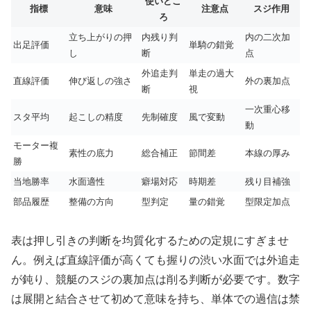
使いどこ
指標
意味
注意点
スジ作用
ろ
立ち上がりの押
内残り判
内の二次加
出足評価
単騎の錯覚
し
断
点
外追走判
単走の過大
直線評価
伸び返しの強さ
外の裏加点
断
視
一次重心移
スタ平均
起こしの精度
先制確度
風で変動
動
モーター複
素性の底力
総合補正
節間差
本線の厚み
勝
当地勝率
水面適性
癖場対応
時期差
残り目補強
部品履歴
整備の方向
型判定
量の錯覚
型限定加点
表は押し引きの判断を均質化するための定規にすぎませ
ん。例えば直線評価が高くても握りの渋い水面では外追走
が鈍り、競艇のスジの裏加点は削る判断が必要です。数字
は展開と結合させて初めて意味を持ち、単体での過信は禁