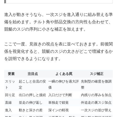
進入が動きそうなら、一次スジを進入通りに組み替える準
備を始めます。チルト角や部品交換の方向性も合わせて、
競艇のスジの序列に小さな補正を加えます。
ここで一度、見抜きの視点を表に並べておきます。前後関
係を視覚化すると、競艇のスジの太さがどこで増減するか
を説明できるようになります。
要素
注目点
よくある罠
スジ補正
スリッ
起こしと合流の安
一瞬の伸びを過大評
先制型の確度を微調
ト
定
価
整
回り足
出口の押しと接続
入口だけで判断
内残りの厚みを加点
直線
並走の伸び返し
単独走で錯覚
外追走の裏スジ加点
進入
動きと深さの差
深インの軽視
一次スジの並び替え