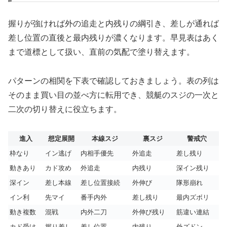
握りが強ければ外の追走と内残りの綱引き、差しが通れば
差し位置の直後と最内残りが濃くなります。早見表はあく
まで道標として扱い、直前の気配で塗り替えます。
パターンの相関を下表で確認しておきましょう。表の列は
そのまま買い目の並べ方に転用でき、競艇のスジの一次と
二次の切り替えに役立ちます。
進入
想定展開
本線スジ
裏スジ
警戒穴
枠なり
イン逃げ
内相手優先
外追走
差し残り
動きあり
カド攻め
外追走
内残り
深イン残り
深イン
差し本線
差し位置接続
外伸び
隊形崩れ
イン利
先マイ
番手内外
差し残り
最内ズボリ
動き複数
混戦
内外二刀
外伸び残り
筋違い連結
カド受け
握り差し
差し位置
内残り
外ズドン