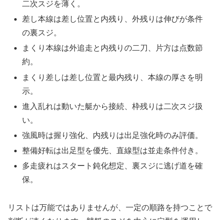
二次スジを薄く。
差し本線は差し位置と内残り、外残りは伸びが条件
の裏スジ。
まくり本線は外追走と内残りの二刀、片方は点数節
約。
まくり差しは差し位置と最内残り、本線の厚さを明
示。
進入乱れは動いた艇から接続、枠残りは二次スジ扱
い。
強風時は握り強化、内残りは出足強化時のみ評価。
整備好転は出足型を優先、直線型は並走条件付き。
多走疲れはスタート鈍化想定、裏スジに逃げ道を確
保。
リストは万能ではありませんが、一定の順路を持つことで