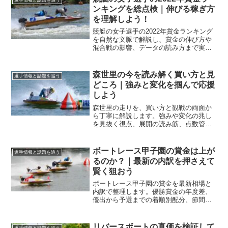
選手情報と話題を追う
ンキングを総点検｜伸びる稼ぎ方
を理解しよう！
競艇の女子選手の2022年賞金ランキング
を自然な文脈で解説し、賞金の伸び方や
混合戦の影響、データの読み方まで実戦
目線で整理します。見落としがちな要因
を押さえ、予想や応援の精度を高めまし
ょう。
森世里の今を読み解く買い方と見
選手情報と話題を追う
どころ｜強みと変化を掴んで応援
しよう
森世里の走りを、買い方と観戦の両面か
ら丁寧に解説します。強みや変化の兆し
を見抜く視点、展開の読み筋、点数管理
までを実践的に整理し、今日からの舟券
判断に役立てます。
ボートレース甲子園の賞金は上が
選手情報と話題を追う
るのか？｜最新の内訳を押さえて
賢く狙おう
ボートレース甲子園の賞金を最新相場と
内訳で整理します。優勝賞金の年度差、
優出から予選までの着順別配分、節間で
の稼ぎ方や観戦での活かし方まで具体例
で解説し、判断材料を増やして勝負勘を
磨きます。
リバースボートの真価を検証して