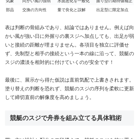
気象
向かい風の強弱
水面悪化を一般化
握り型の期待値補正
部品
交換の方向性
量で良化と誤解
出足型に限定加点
表は判断の骨組みであり、結論ではありません。例えば向
かい風が強い日に外握りの裏スジへ加点しても、出足が弱
いと接続の距離が埋まりません。各項目を独立に評価せ
ず、先制型と相手の接続という一本の線に沿って、競艇の
スジの濃淡を相対的に付けていくのが安全です！
最後に、展示から得た仮説は直前気配で上書きされます。
塗り替えの判断を恐れず、競艇のスジの序列を柔軟に更新
して締切直前の解像度を高めましょう。
競艇のスジで舟券を組み立てる具体戦術