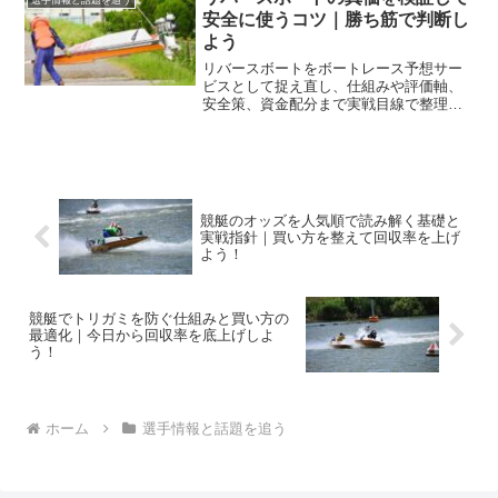
選手情報と話題を追う
安全に使うコツ｜勝ち筋で判断し
よう
リバースボートをボートレース予想サー
ビスとして捉え直し、仕組みや評価軸、
安全策、資金配分まで実戦目線で整理し
ます。選手情報の読み方と回収率管理
で、ぶれない判断軸を身につけましょ
う。
競艇のオッズを人気順で読み解く基礎と
実戦指針｜買い方を整えて回収率を上げ
よう！
競艇でトリガミを防ぐ仕組みと買い方の
最適化｜今日から回収率を底上げしよ
う！
ホーム
選手情報と話題を追う