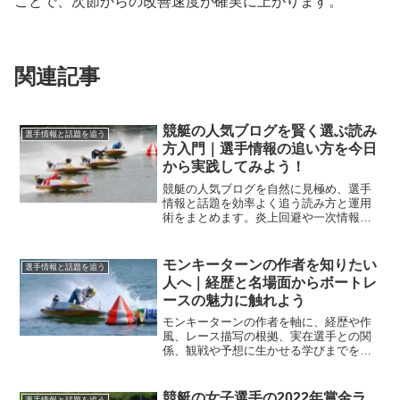
ことで、次節からの改善速度が確実に上がります。
関連記事
競艇の人気ブログを賢く選ぶ読み
選手情報と話題を追う
方入門｜選手情報の追い方を今日
から実践してみよう！
競艇の人気ブログを自然に見極め、選手
情報と話題を効率よく追う読み方と運用
術をまとめます。炎上回避や一次情報の
見分け方も解説し、今日から迷わず活用
できます。
モンキーターンの作者を知りたい
選手情報と話題を追う
人へ｜経歴と名場面からボートレ
ースの魅力に触れよう
モンキーターンの作者を軸に、経歴や作
風、レース描写の根拠、実在選手との関
係、観戦や予想に生かせる学びまでを体
系的に整理します。読後は水面の見え方
が一段深まります。
競艇の女子選手の2022年賞金ラ