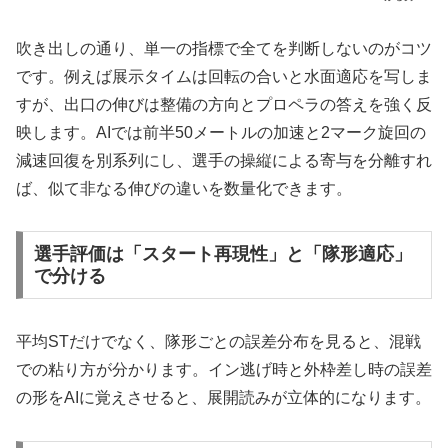
吹き出しの通り、単一の指標で全てを判断しないのがコツ
です。例えば展示タイムは回転の合いと水面適応を写しま
すが、出口の伸びは整備の方向とプロペラの答えを強く反
映します。AIでは前半50メートルの加速と2マーク旋回の
減速回復を別系列にし、選手の操縦による寄与を分離すれ
ば、似て非なる伸びの違いを数量化できます。
選手評価は「スタート再現性」と「隊形適応」
で分ける
平均STだけでなく、隊形ごとの誤差分布を見ると、混戦
での粘り方が分かります。イン逃げ時と外枠差し時の誤差
の形をAIに覚えさせると、展開読みが立体的になります。