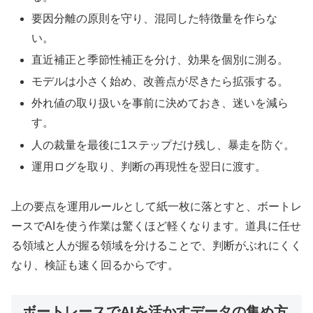
要因分離の原則を守り、混同した特徴量を作らな
い。
直近補正と季節性補正を分け、効果を個別に測る。
モデルは小さく始め、改善点が尽きたら拡張する。
外れ値の取り扱いを事前に決めておき、迷いを減ら
す。
人の裁量を最後に1ステップだけ残し、暴走を防ぐ。
運用ログを取り、判断の再現性を翌日に渡す。
上の要点を運用ルールとして紙一枚に落とすと、ボートレ
ースでAIを使う作業は驚くほど軽くなります。道具に任せ
る領域と人が握る領域を分けることで、判断がぶれにくく
なり、検証も速く回るからです。
ボートレースでAIを活かすデータの集め方