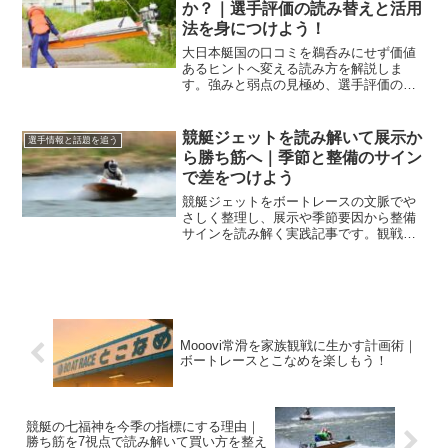
か？｜選手評価の読み替えと活用
法を身につけよう！
大日本艇国の口コミを鵜呑みにせず価値
あるヒントへ変える読み方を解説しま
す。強みと弱点の見極め、選手評価の読
み替え、舟券シナリオへの落とし込みま
で実務手順で整理します。
競艇ジェットを読み解いて展示か
選手情報と話題を追う
ら勝ち筋へ｜季節と整備のサイン
で差をつけよう
競艇ジェットをボートレースの文脈でや
さしく整理し、展示や季節要因から整備
サインを読み解く実践記事です。観戦中
の着眼点と指数化の手順まで具体化し、
予想精度を一段引き上げます。
Mooovi常滑を家族観戦に生かす計画術｜
ボートレースとこなめを楽しもう！
競艇の七福神を今季の指標にする理由｜
勝ち筋を7視点で読み解いて買い方を整え