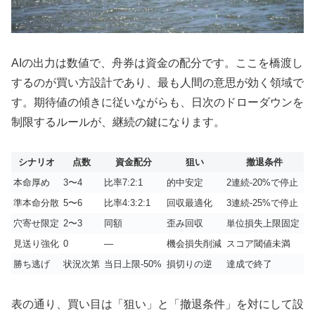
AIの出力は数値で、舟券は資金の配分です。ここを橋渡し
するのが買い方設計であり、最も人間の意思が効く領域で
す。期待値の傾きに従いながらも、日次のドローダウンを
制限するルールが、継続の鍵になります。
シナリオ
点数
資金配分
狙い
撤退条件
本命厚め
3〜4
比率7:2:1
的中安定
2連続-20%で停止
準本命分散
5〜6
比率4:3:2:1
回収最適化
3連続-25%で停止
穴寄せ限定
2〜3
同額
歪み回収
単位損失上限固定
見送り強化
0
—
機会損失削減
スコア閾値未満
勝ち逃げ
状況次第
当日上限-50%
損切りの逆
達成で終了
表の通り、買い目は「狙い」と「撤退条件」を対にして設