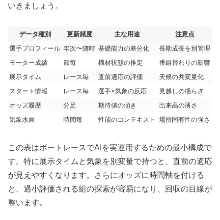
いきましょう。
データ種別
更新頻度
主な用途
注意点
選手プロフィール
年次〜随時
基礎能力の差分化
長期成長を別管理
モーター成績
節毎
機材状態の推定
番組替わりの影響
展示タイム
レース毎
直前適応の評価
天候の共変量化
スタート情報
レース毎
選手×気象の反応
見越しの揺らぎ
オッズ履歴
分足
期待値の傾き
出来高の薄さ
気象水面
時間毎
性能のコンテキスト
場所固有性の強さ
この表はボートレースでAIを実運用するための最小構成で
す。特に展示タイムと気象を別変量で持つと、直前の適応
が見えやすくなります。さらにオッズに時間軸を付ける
と、過小評価される組の探索が容易になり、回収の目線が
整います。