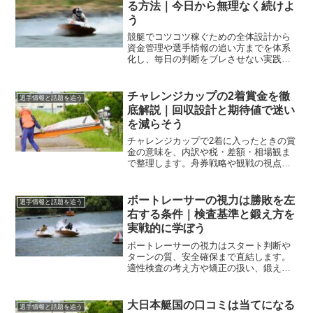
る方法｜今日から無理なく続けよ
う
競艇でコツコツ稼ぐための全体設計から
資金管理や選手情報の追い方までを体系
化し、毎日の判断をブレさせない実践手
順に落とし込みます。無理なく継続し収
支を安定させたい人に向けて、具体例と
チェックリストで解説します。
チャレンジカップの2着賞金を徹
選手情報と話題を追う
底解説｜回収設計と期待値で迷い
を減らそう
チャレンジカップで2着に入ったときの賞
金の意味を、内訳や税・差額・相場観ま
で整理します。舟券戦略や観戦の視点へ
結び付け、迷いを減らす考え方を具体的
に学べます。
ボートレーサーの視力は勝敗を左
選手情報と話題を追う
右する条件｜検査基準と鍛え方を
実戦的に学ぼう
ボートレーサーの視力はスタート判断や
ターンの質、安全確保まで直結します。
適性検査の考え方や矯正の扱い、鍛え方
と用具選び、天候対応、手術の検討軸ま
で実戦目線で整理します。
大日本艇国の口コミは当てになる
選手情報と話題を追う