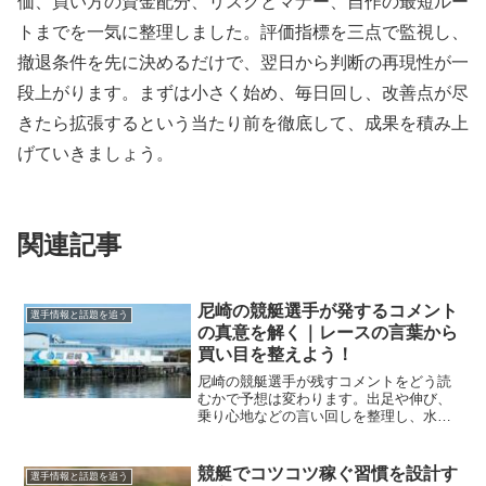
価、買い方の資金配分、リスクとマナー、自作の最短ルー
トまでを一気に整理しました。評価指標を三点で監視し、
撤退条件を先に決めるだけで、翌日から判断の再現性が一
段上がります。まずは小さく始め、毎日回し、改善点が尽
きたら拡張するという当たり前を徹底して、成果を積み上
げていきましょう。
関連記事
尼崎の競艇選手が発するコメント
選手情報と話題を追う
の真意を解く｜レースの言葉から
買い目を整えよう！
尼崎の競艇選手が残すコメントをどう読
むかで予想は変わります。出足や伸び、
乗り心地などの言い回しを整理し、水面
や風と結びつけて判断を精密化。買い目
に落とし込む実践手順まで解説します。
競艇でコツコツ稼ぐ習慣を設計す
選手情報と話題を追う