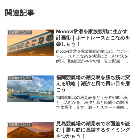
関連記事
Mooovi常滑を家族観戦に生かす
競艇場特徴を知る
計画術｜ボートレースとこなめを
楽しもう！
mooovi常滑を家族観戦の拠点にしてボー
トレースとこなめを快適に楽しむ方法を
解説。動線設計や持ち物、安全配慮、食
事計画、モデル行程まで具体策を網羅
し、子連れでも無理なく観戦できます。
福岡競艇場の潮見表を勝ち筋に変
競艇場特徴を知る
える戦略｜潮汐と風で買い目を磨
こう
福岡競艇場の潮見表をどう舟券戦略へ落
とし込むかを、潮汐と風と時間帯の関係
で体系化します。満干とスタート傾向の
結び付け、季節差、データ化の手順まで
具体化し自力で再現できる形に整えま
す。
児島競艇場の潮見表で水面差を読
競艇場特徴を知る
む｜勝ち筋に直結するタイミング
をつかもう！