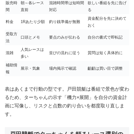
販売時
朝～各レース
混雑時間帯は短時間
欲しい番組を先に告げ
間
直前
対応
る
資金配分を先に決めて
料金
1Rあたり少額
釣り銭準備が無難
おく
受取方
口頭とメモ
要点のみが伝わる
自分の書式で即転記
法
人気レースは
混雑
並びの流れに従う
質問は短く具体的に
多い
補助情
展示・気象
場内掲示で確認
齟齬は買い目で調整
報
表はあくまで行動の型です。戸田競艇は番組で景色が変わ
るため、ターちゃんの示す「機力×展開」を自分の資金計
画に写像し、リスクと点数の釣り合いを都度取り直しま
す。