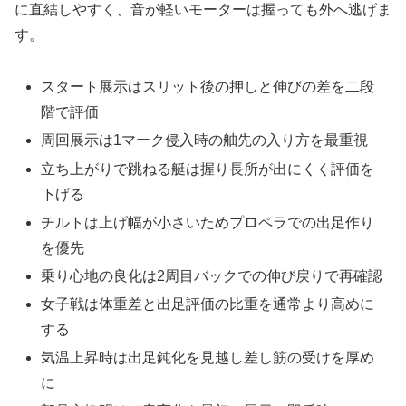
に直結しやすく、音が軽いモーターは握っても外へ逃げま
す。
スタート展示はスリット後の押しと伸びの差を二段
階で評価
周回展示は1マーク侵入時の舳先の入り方を最重視
立ち上がりで跳ねる艇は握り長所が出にくく評価を
下げる
チルトは上げ幅が小さいためプロペラでの出足作り
を優先
乗り心地の良化は2周目バックでの伸び戻りで再確認
女子戦は体重差と出足評価の比重を通常より高めに
する
気温上昇時は出足鈍化を見越し差し筋の受けを厚め
に