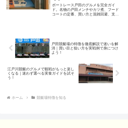
ボートレース戸田のグルメを完全ガイ
ド。名物の戸田メンチやカツ煮、フード
コートの定番、買い方と混雑回避、支払
いのコツまで実戦的に整理します。観戦
と食の両どりを叶えましょう。
戸田競艇場の特徴を徹底解説で迷いを解
消｜買い目と狙い方を実戦例で身につけ
よう！
江戸川競艇のグルメで観戦がもっと楽し
くなる｜迷わず選べる実食ガイドを試そ
う！
ホーム
競艇場特徴を知る