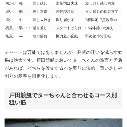
向かい
強
差し残し
出足弱は失速
差し頭と残し両立
追い
弱
差し本線
外伸び注意
イン残しの組み立て
追い
中
差し→抜き
握り届かず
2着固定で点数節約
横風
弱～中
捲り差し
スタートばらけ
中枠本線+穴抑え
無風
—
地力勝負
機力差が直結
堅め縮小で回転
チャートは万能ではありませんが、判断の迷いを減らす効
果は絶大です。戸田競艇においてターちゃんの進言と矛盾
があれば、どちらを優先するかを事前に決め、買い足しや
削りの基準を固定化します。
戸田競艇でターちゃんと合わせるコース別
狙い筋