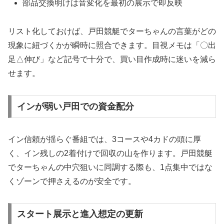
部品交換明けは音変化を最初の展示で即反映
リスト化しておけば、戸田競艇でターちゃんの言葉がどの
現象に紐づくかが瞬時に照合できます。目視メモは「〇出
足△伸び」など記号で十分で、買い目作成時に迷いを減ら
せます。
インが弱い戸田での資金配分
イン信頼が揺らぐ番組では、3コースや4カドの頭に厚
く、イン残しの2着付けで回収の山を作ります。戸田競艇
でターちゃんの中穴狙いに同調する際も、1点集中ではな
くゾーンで押さえるのが安全です。
スタート展示と進入想定の更新