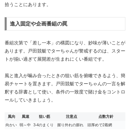
拾うことにあります。
進入固定や企画番組の罠
番組次第で「差し一本」の構図になり、妙味が薄いことが
あります。戸田競艇でターちゃんが警戒するのは、スター
トが揃い過ぎて展開差が生まれにくい番組です。
風と進入が噛み合ったときの狙い筋を俯瞰できるよう、簡
易チャートを置きます。戸田競艇でターちゃんの一言を解
釈する辞書として使い、条件の一致度で賭け金をコントロ
ールしていきましょう。
風向
風速
狙い筋
注意点
点数方針
向かい
弱～中
3-4のまくり
握り外れの膨れ
頭厚めで2着網