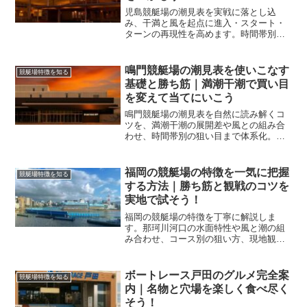
児島競艇場の潮見表を実戦に落とし込
み、干満と風を起点に進入・スタート・
ターンの再現性を高めます。時間帯別の
傾向、番組ごとの狙い筋、資金配分まで
一連で学べる実務ガイドです。
鳴門競艇場の潮見表を使いこなす
競艇場特徴を知る
基礎と勝ち筋｜満潮干潮で買い目
を変えて当てにいこう
鳴門競艇場の潮見表を自然に読み解くコ
ツを、満潮干潮の展開差や風との組み合
わせ、時間帯別の狙い目まで体系化。買
い目調整の実践手順とチェックリスト
で、当日の判断がぶれない予想作法に整
えます。
福岡の競艇場の特徴を一気に把握
競艇場特徴を知る
する方法｜勝ち筋と観戦のコツを
実地で試そう！
福岡の競艇場の特徴を丁寧に解説しま
す。那珂川河口の水面特性や風と潮の組
み合わせ、コース別の狙い方、現地観戦
の動線までを一つに整理し、予想と観戦
の精度を高めます。
ボートレース戸田のグルメ完全案
競艇場特徴を知る
内｜名物と穴場を楽しく食べ尽く
そう！