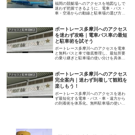
福岡の競艇場へのアクセスを地図なしで
迷わず把握できるように、電車・バス・
車・空港からの動線と駐車場の選び方を
整理します。初訪問の不安を減らし、開
門前から帰路までスムーズに動ける段取
りを身につけましょう。
ボートレース多摩川へのアクセス
アクセスと駐車場解説
を迷わず攻略｜電車バス車の最短
と駐車術を試そう
ボートレース多摩川へのアクセスを電車
と無料バスと車で徹底整理し、最短所要
の乗り継ぎと駐車場の使い分けを具体化
します。初めてでも迷わず着ける道順と
費用目安をまとめます。
ボートレース多摩川へのアクセス
アクセスと駐車場解説
完全案内｜迷わず到着して観戦を
楽しもう！
ボートレース多摩川へのアクセスを迷わ
ず最短化する電車・バス・車・遠方から
の到着術を体系化。無料駐車場の使い分
けや混雑回避、雨天やナイターの注意点
まで実践的に整理し、到着後の動線まで
一気に解説します。