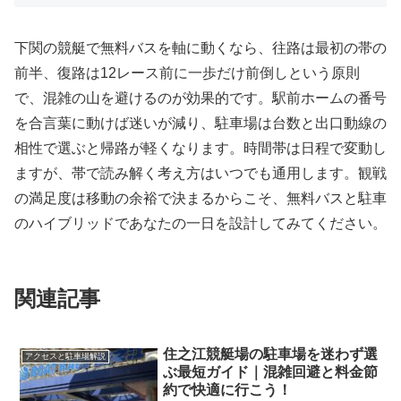
下関の競艇で無料バスを軸に動くなら、往路は最初の帯の
前半、復路は12レース前に一歩だけ前倒しという原則
で、混雑の山を避けるのが効果的です。駅前ホームの番号
を合言葉に動けば迷いが減り、駐車場は台数と出口動線の
相性で選ぶと帰路が軽くなります。時間帯は日程で変動し
ますが、帯で読み解く考え方はいつでも通用します。観戦
の満足度は移動の余裕で決まるからこそ、無料バスと駐車
のハイブリッドであなたの一日を設計してみてください。
関連記事
住之江競艇場の駐車場を迷わず選
アクセスと駐車場解説
ぶ最短ガイド｜混雑回避と料金節
約で快適に行こう！