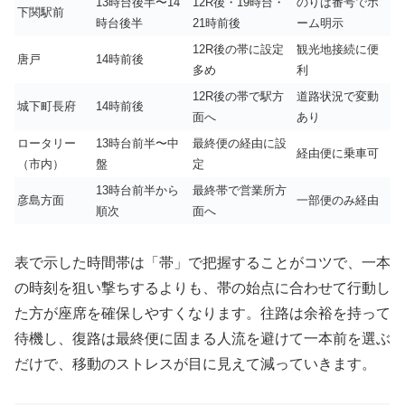
13時台後半〜14
12R後・19時台・
のりば番号でホ
下関駅前
時台後半
21時前後
ーム明示
12R後の帯に設定
観光地接続に便
唐戸
14時前後
多め
利
12R後の帯で駅方
道路状況で変動
城下町長府
14時前後
面へ
あり
ロータリー
13時台前半〜中
最終便の経由に設
経由便に乗車可
（市内）
盤
定
13時台前半から
最終帯で営業所方
彦島方面
一部便のみ経由
順次
面へ
表で示した時間帯は「帯」で把握することがコツで、一本
の時刻を狙い撃ちするよりも、帯の始点に合わせて行動し
た方が座席を確保しやすくなります。往路は余裕を持って
待機し、復路は最終便に固まる人流を避けて一本前を選ぶ
だけで、移動のストレスが目に見えて減っていきます。