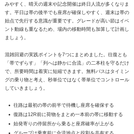
みやすく、晴天の週末や記念開催は終日人流が多くなりま
す。平日は帯の後半でも座席が確保しやすく、週末は帯の
始点で先行する意識が重要です。グレードが高い節はイベ
ント動線も重なるため、場内の移動時間も加算して計画し
ましょう。
混雑回避の実践ポイントを7つにまとめました。往復とも
「帯でずらす」「列へは静かに合流」の二本柱を守るだけ
で、所要時間は着実に短縮できます。無料バスはタイミン
グの乗り物と考え、秒単位ではなく帯単位でコントロール
していきましょう。
往路は最初の帯の前半で待機し座席を確保する
復路は12R前に荷物をまとめ一本前の帯に移動する
始発寄りの停留所から乗ると座席確率が上がる
グループは乗車前に合流地点と役割を共有する