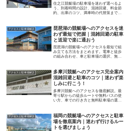
住之江競艇場の駐車場を迷わず選べるよ
う、到着時間の設計、混雑回避、料金節
約、出庫のコツ、満車時の代替策まで体
系化しました。表とチェックリストで今
日から実践できます。
琵琶湖の競艇場へのアクセスを迷
アクセスと駐車場解説
わず最短で把握｜混雑回避の駐車
と送迎で楽に通おう
琵琶湖の競艇場へのアクセスを最短で組
み立てる方法をまとめます。電車と徒歩
の組み合わせ、車と駐車場の選択、無料
送迎の時刻帯、混雑回避のコツまで一度
で把握できます。
多摩川競艇へのアクセス完全案内
アクセスと駐車場解説
混雑回避と駐車のコツ｜迷わず楽
しみに行こう！
多摩川競艇へのアクセスを徹底解説。最
寄り駅からの徒歩ルートや無料バスの使
い方、車での行き方と無料駐車場の選び
方、混雑日の回避策まで網羅し、初めて
でも迷わず到着できる実践手順をまとめ
ます。
福岡の競艇場へのアクセスと駐車
アクセスと駐車場解説
場を徹底案内｜迷わず行けるルー
トを選びましょう