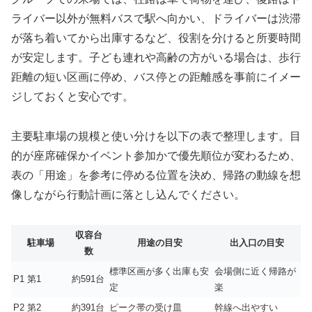
ライバー以外が無料バスで駅へ向かい、ドライバーは渋滞
が落ち着いてから出庫するなど、役割を分けると所要時間
が安定します。子ども連れや高齢の方がいる場合は、歩行
距離の短い区画に停め、バス停との距離感を事前にイメー
ジしておくと安心です。
主要駐車場の規模と使い分けを以下の表で整理します。目
的が座席確保かイベント参加かで優先順位が変わるため、
表の「用途」を参考に停める位置を決め、帰路の動線を想
像しながら行動計画に落とし込んでください。
収容台
駐車場
用途の目安
出入口の目安
数
標準区画が多く出庫も安
会場側に近く帰路が
P1 第1
約591台
定
楽
P2 第2
約391台
ピーク帯の受け皿
幹線へ出やすい