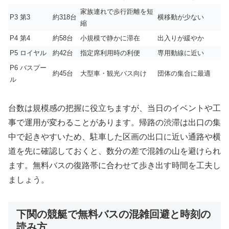
家族連れで歩行距離を短
P3 第3
約318台
横移動が少ない
縮
P4 第4
約58台
小規模で静かに滞在
出入りが緩やか
P5 ロイヤル
約42台
指定席利用時の利便
専用動線に近い
P6 バスプー
約45台
大型車・観光バス向け
団体の集合に最適
ル
台数は規模感の把握に役立ちますが、当日のイベントや工
事で運用が変わることがあります。帰路の渋滞は出口の集
中で起きやすいため、駐車した区画の出口に近い通路や横
道を先に確認しておくと、数分の差で混雑の山を避けられ
ます。無料バスの復路帯に合わせて歩き出す時間を工夫し
ましょう。
下関の競艇で無料バスの混雑回避と時刻の
読み方