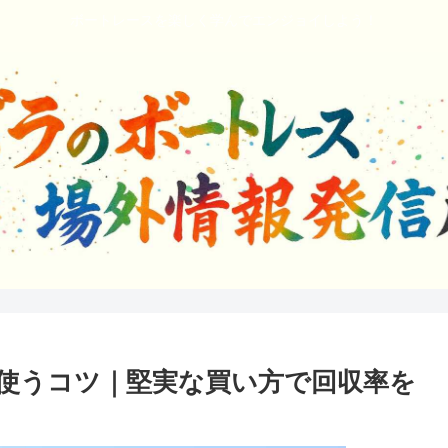
ボートレースを楽しく学んでエンジョイしよう！
使うコツ｜堅実な買い方で回収率を