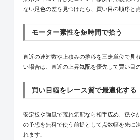
ない足色の差を見つけたら、買い目の順序と
モーター素性を短時間で拾う
直近の連対数や上積みの推移を三走単位で見
い場合は、直近の上昇気配を優先して買い目
買い目幅をレース質で最適化する
安定板や強風で荒れ気配なら相手広め、穏や
の予想を無料で使う前提として点数幅を先に
れます。