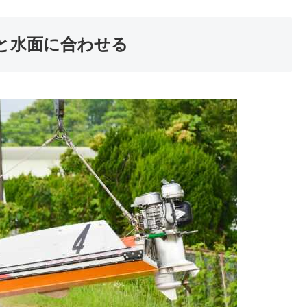
と水面に合わせる