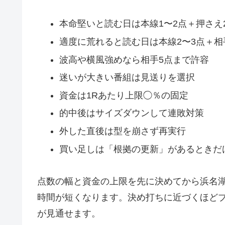
本命堅いと読む日は本線1〜2点＋押さえ
適度に荒れると読む日は本線2〜3点＋相
波高や横風強めなら相手5点まで許容
迷いが大きい番組は見送りを選択
資金は1Rあたり上限◯％の固定
的中後はサイズダウンして連敗対策
外した直後は型を崩さず再実行
買い足しは「根拠の更新」があるときだ
点数の幅と資金の上限を先に決めてから浜名
時間が短くなります。決め打ちに近づくほど
が見通せます。