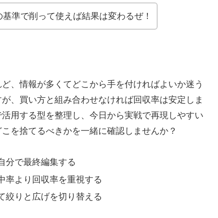
の基準で削って使えば結果は変わるぜ！
れど、情報が多くてどこから手を付ければよいか迷う
すが、買い方と組み合わせなければ回収率は安定しま
で活用する型を整理し、今日から実戦で再現しやすい
どこを捨てるべきかを一緒に確認しませんか？
自分で最終編集する
中率より回収率を重視する
て絞りと広げを切り替える