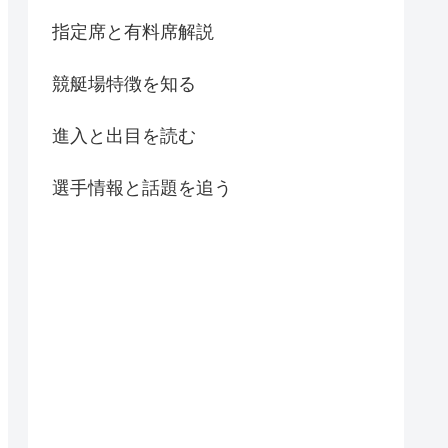
指定席と有料席解説
競艇場特徴を知る
進入と出目を読む
選手情報と話題を追う