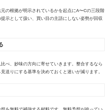
元の根拠が明示されているかを起点にA〜Cの三段階
の提示として扱い、買い目の主語にしない姿勢が回収
る
見比べ、妙味の方向に寄せていきます。整合するなら
ら見送りにする基準を決めておくと迷いが減ります。
予想を無料で補強する材料です。無料予想が拾ってい