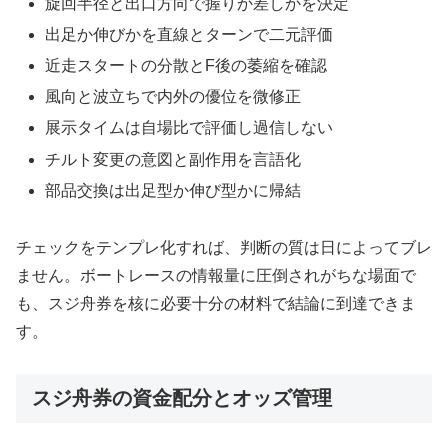
旋回半径と出口方向で握りか差しかを決定
出足か伸びかを直線とターンで二元評価
近走スタートの分散とF後の萎縮を確認
風向と波立ちで内外の優位を微修正
展示タイムは自場比で評価し過信しない
チルト変更の意図と副作用を言語化
部品交換は出足型か伸び型かに帰結
チェックをテンプレ化すれば、判断の質は日によってブレ
ません。ボートレースの情報量に圧倒されがちな場面で
も、スジ舟券を核に必要十分の材料で結論に到達できま
す。
スジ舟券の資金配分とオッズ管理