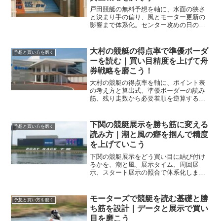
戸田競艇の無料予想を軸に、水面の狭さ
と決まり手の偏り、風とモーター更新の
影響まで体系化。センター攻めの日の買
い目設計と資金配分まで実践的に解説し
ます。
大村の競艇の得点率で準優ボーダ
予想と買い方を磨く
ーを読む｜買い目精度を上げて舟
券戦略を磨こう！
大村の競艇の得点率を軸に、ポイント表
の考え方と算出式、準優ボーダーの読み
筋、残り走数から必要着順を逆算する手
順、資金配分の型まで解説します。
下関の競艇展示を勝ち筋に変える
予想と買い方を磨く
読み方｜潮と風の癖を掴んで精度
を上げていこう
下関の競艇展示をどう買い目に結び付け
るかを、潮と風、展示タイム、周回展
示、スタート展示の照合で体系化しま
す。初日から再現性高く読める手順で、
ムダ打ちを減らす判断軸を身につけまし
ょう。
モーターズで競艇を読む基礎と勝
予想と買い方を磨く
ち筋を設計｜データと展示で買い
目を磨こう