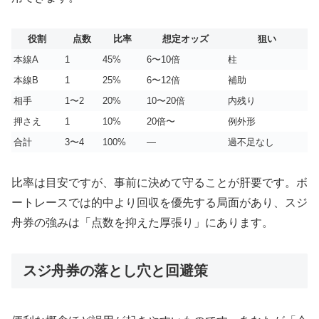
役割
点数
比率
想定オッズ
狙い
本線A
1
45%
6〜10倍
柱
本線B
1
25%
6〜12倍
補助
相手
1〜2
20%
10〜20倍
内残り
押さえ
1
10%
20倍〜
例外形
合計
3〜4
100%
—
過不足なし
比率は目安ですが、事前に決めて守ることが肝要です。ボ
ートレースでは的中より回収を優先する局面があり、スジ
舟券の強みは「点数を抑えた厚張り」にあります。
スジ舟券の落とし穴と回避策