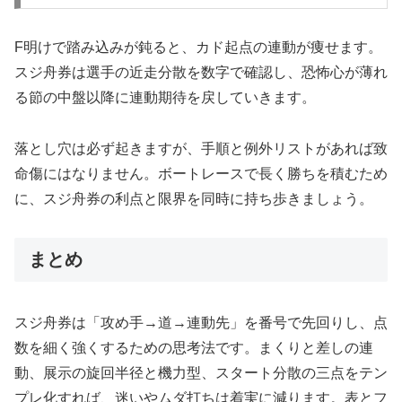
F明けで踏み込みが鈍ると、カド起点の連動が痩せます。
スジ舟券は選手の近走分散を数字で確認し、恐怖心が薄れ
る節の中盤以降に連動期待を戻していきます。
落とし穴は必ず起きますが、手順と例外リストがあれば致
命傷にはなりません。ボートレースで長く勝ちを積むため
に、スジ舟券の利点と限界を同時に持ち歩きましょう。
まとめ
スジ舟券は「攻め手→道→連動先」を番号で先回りし、点
数を細く強くするための思考法です。まくりと差しの連
動、展示の旋回半径と機力型、スタート分散の三点をテン
プレ化すれば、迷いやムダ打ちは着実に減ります。表とフ