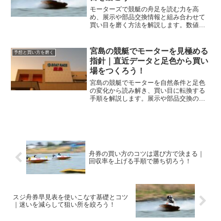
モーターズで競艇の舟足を読む力を高
め、展示や部品交換情報と組み合わせて
買い目を磨く方法を解説します。数値の
見方から現場観察、資金管理まで一連の
手順を具体化し、迷いを減らします。
宮島の競艇でモーターを見極める
予想と買い方を磨く
指針｜直近データと足色から買い
場をつくろう！
宮島の競艇でモーターを自然条件と足色
の変化から読み解き、買い目に転換する
手順を解説します。展示や部品交換のサ
インを整理し、数値と体感の両輪で精度
を上げる方法を実戦目線でまとめます。
舟券の買い方のコツは選び方で決まる｜
回収率を上げる手順で勝ち切ろう！
スジ舟券早見表を使いこなす基礎とコツ
｜迷いを減らして狙い所を絞ろう！