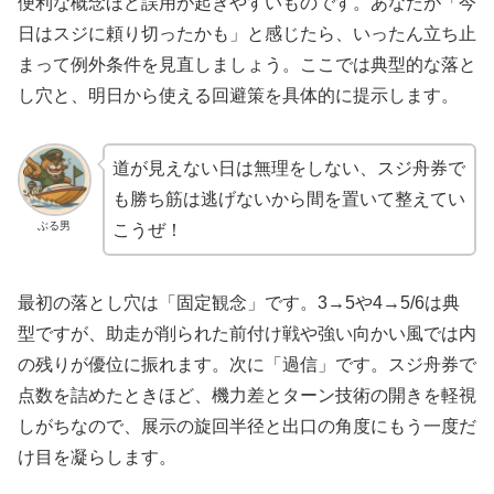
便利な概念ほど誤用が起きやすいものです。あなたが「今
日はスジに頼り切ったかも」と感じたら、いったん立ち止
まって例外条件を見直しましょう。ここでは典型的な落と
し穴と、明日から使える回避策を具体的に提示します。
道が見えない日は無理をしない、スジ舟券で
も勝ち筋は逃げないから間を置いて整えてい
ぶる男
こうぜ！
最初の落とし穴は「固定観念」です。3→5や4→5/6は典
型ですが、助走が削られた前付け戦や強い向かい風では内
の残りが優位に振れます。次に「過信」です。スジ舟券で
点数を詰めたときほど、機力差とターン技術の開きを軽視
しがちなので、展示の旋回半径と出口の角度にもう一度だ
け目を凝らします。