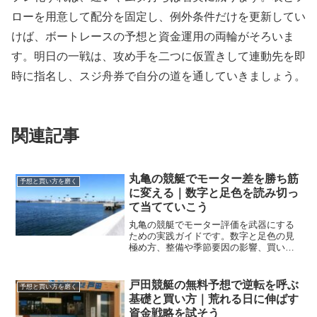
ローを用意して配分を固定し、例外条件だけを更新してい
けば、ボートレースの予想と資金運用の両輪がそろいま
す。明日の一戦は、攻め手を二つに仮置きして連動先を即
時に指名し、スジ舟券で自分の道を通していきましょう。
関連記事
丸亀の競艇でモーター差を勝ち筋
予想と買い方を磨く
に変える｜数字と足色を読み切っ
て当てていこう
丸亀の競艇でモーター評価を武器にする
ための実践ガイドです。数字と足色の見
極め方、整備や季節要因の影響、買い目
設計までを一気通貫で解説し、精度の高
い予想ができるよう導きます。
戸田競艇の無料予想で逆転を呼ぶ
予想と買い方を磨く
基礎と買い方｜荒れる日に伸ばす
資金戦略を試そう