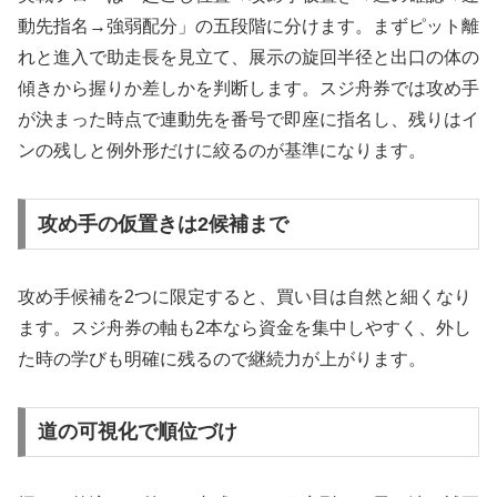
動先指名→強弱配分」の五段階に分けます。まずピット離
れと進入で助走長を見立て、展示の旋回半径と出口の体の
傾きから握りか差しかを判断します。スジ舟券では攻め手
が決まった時点で連動先を番号で即座に指名し、残りはイ
ンの残しと例外形だけに絞るのが基準になります。
攻め手の仮置きは2候補まで
攻め手候補を2つに限定すると、買い目は自然と細くなり
ます。スジ舟券の軸も2本なら資金を集中しやすく、外し
た時の学びも明確に残るので継続力が上がります。
道の可視化で順位づけ