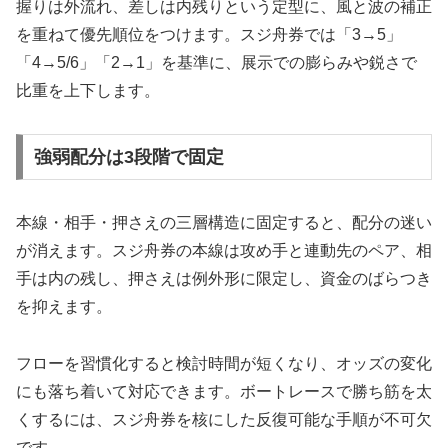
握りは外流れ、差しは内残りという定型に、風と波の補正
を重ねて優先順位をつけます。スジ舟券では「3→5」
「4→5/6」「2→1」を基準に、展示での膨らみや鋭さで
比重を上下します。
強弱配分は3段階で固定
本線・相手・押さえの三層構造に固定すると、配分の迷い
が消えます。スジ舟券の本線は攻め手と連動先のペア、相
手は内の残し、押さえは例外形に限定し、資金のばらつき
を抑えます。
フローを習慣化すると検討時間が短くなり、オッズの変化
にも落ち着いて対応できます。ボートレースで勝ち筋を太
くするには、スジ舟券を核にした反復可能な手順が不可欠
です。