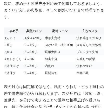
次に、攻め手と連動先を対応表で俯瞰しておきましょう。
まくりと差しの典型形、そして例外がひと目で整理できま
す。
攻め手
典型のスジ
期待シーン
主なリスク
1先マイ
1残り⇄2差し
隊形安定時
流れ過ぎで外伸び
2差し
2→1残し
向かい風・機力互角
握り返しで外波乱
3握り
3→5差し
展示大回り
ブロックで失速
4カドまくり
4→5/6
助走十分
内残りの反撃
5外仕掛け
5→3差し
内乱れ
流れやすい
6外伸び
6→4差し
展開待ち
距離不足
表の対応は固定解ではなく、風向・うねり・ピット離れの
差で優先順位が入れ替わります。スジ舟券は「攻め→道→
連動先」を分けて考えることで過剰な相手広げを避けら
れ、特に仕掛け合い型では5・6をヒモから軸へ格上げす