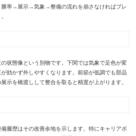
、勝率→展示→気象→整備の流れを崩さなければブレ
う。
近の状態像という別物です。下関では気象で足色が変
正が効かず外しやすくなります。前節が低調でも部品
の展示を橋渡しして整合を取ると精度が上がります。
整備履歴はその改善余地を示します。特にキャリアボ