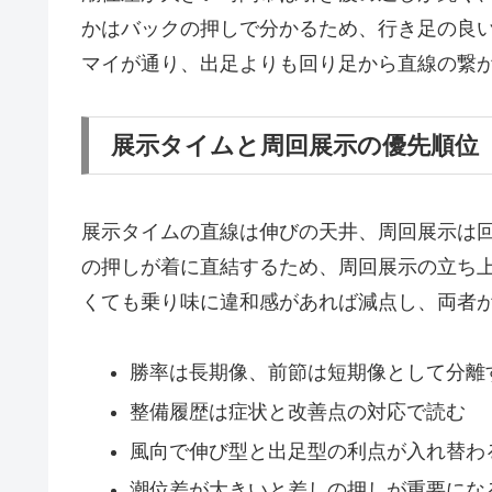
かはバックの押しで分かるため、行き足の良
マイが通り、出足よりも回り足から直線の繋
展示タイムと周回展示の優先順位
展示タイムの直線は伸びの天井、周回展示は
の押しが着に直結するため、周回展示の立ち
くても乗り味に違和感があれば減点し、両者
勝率は長期像、前節は短期像として分離
整備履歴は症状と改善点の対応で読む
風向で伸び型と出足型の利点が入れ替わ
潮位差が大きいと差しの押しが重要にな