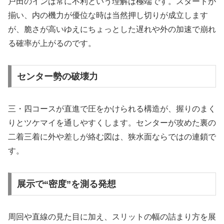
戸田のインは常に不利という理解は極端です。スタートが
揃い、内の機力が優位な時は当然押し切りが成立します
が、脆さが高いゆえにちょっとした遅れや外の加速で崩れ
る確率が上がるのです。
センター勢の破壊力
三・四コースが直進で圧をかけられる構造が、握りのまく
りとツケマイを通しやすくします。センターが攻めた裏の
二着三着に外や差しが絡む図は、狭水面ならではの連鎖で
す。
展示で“密度”を測る発想
周回や直線の見た目に加え、スリットの幅の詰まり方を展