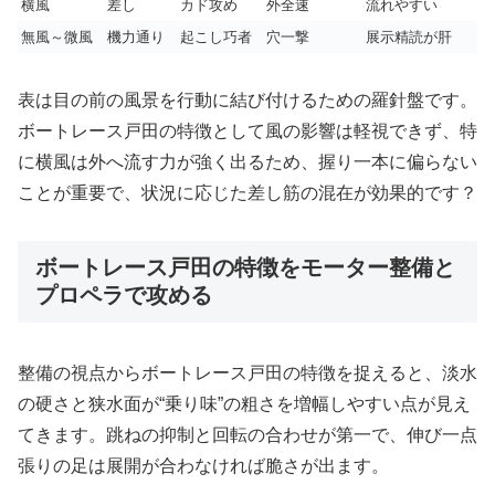
横風
差し
カド攻め
外全速
流れやすい
無風～微風
機力通り
起こし巧者
穴一撃
展示精読が肝
表は目の前の風景を行動に結び付けるための羅針盤です。
ボートレース戸田の特徴として風の影響は軽視できず、特
に横風は外へ流す力が強く出るため、握り一本に偏らない
ことが重要で、状況に応じた差し筋の混在が効果的です？
ボートレース戸田の特徴をモーター整備と
プロペラで攻める
整備の視点からボートレース戸田の特徴を捉えると、淡水
の硬さと狭水面が“乗り味”の粗さを増幅しやすい点が見え
てきます。跳ねの抑制と回転の合わせが第一で、伸び一点
張りの足は展開が合わなければ脆さが出ます。