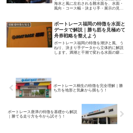
海水と風に左右される難水面を、水面・
風向・コース幅・決まり手・展示の見方
まで体系化し、買い方と資金配分まで実
戦手順で整理します。
ボートレース福岡の特徴を水面と
競艇場特徴を知る
データで解説｜勝ち筋を見極めて
舟券戦略を整えよう
ボートレース福岡の特徴を潮汐と風、う
ねり、決まり手データから立体的に解説
します。満潮と干潮で変わる水面の癖を
読み、買い目と資金配分まで戦略化でき
るよう丁寧に整理します。
ボートレース桐生の特徴を完全理解｜勝
ち方を地形と気象から掴もう！
ボートレース唐津の特徴を基礎から解説
｜勝てる走り方を今から試そう！