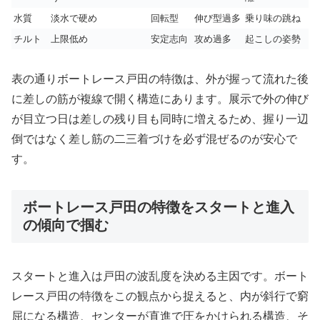
水質
淡水で硬め
回転型
伸び型過多
乗り味の跳ね
チルト
上限低め
安定志向
攻め過多
起こしの姿勢
表の通りボートレース戸田の特徴は、外が握って流れた後
に差しの筋が複線で開く構造にあります。展示で外の伸び
が目立つ日は差しの残り目も同時に増えるため、握り一辺
倒ではなく差し筋の二三着づけを必ず混ぜるのが安心で
す。
ボートレース戸田の特徴をスタートと進入
の傾向で掴む
スタートと進入は戸田の波乱度を決める主因です。ボート
レース戸田の特徴をこの観点から捉えると、内が斜行で窮
屈になる構造、センターが直進で圧をかけられる構造、そ