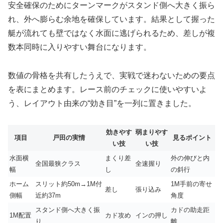
安全確保のためにターンマークがスタンド側へ大きく振ら
れ、外へ膨らむ余地を確保しています。結果として握った
艇が流れても壁ではなく水面に逃げられるため、差しが複
数本同時に入りやすい舞台になります。
数値の骨格を共有したうえで、実戦で迷わないための要点
を表にまとめます。レース前のチェックに使いやすいよ
う、レイアウト由来の“効き目”を一列に置きました。
効きやす
弱まりやす
項目
戸田の実情
見るポイント
い技
い技
水面横
まくり差
外の伸びと内
全国最狭クラス
全速握り
幅
し
の斜行
ホーム
スリット約50m→1M付
1M手前の寄せ
差し
張り込み
側幅
近約37m
角度
スタンド側へ大きく振
カドの助走距
1M配置
カド攻め
インの押し
り
離