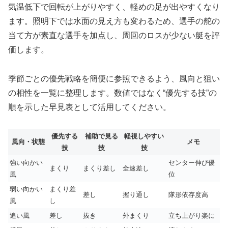
気温低下で回転が上がりやすく、軽めの足が出やすくなり
ます。照明下では水面の見え方も変わるため、選手の舵の
当て方が素直な選手を加点し、周回のロスが少ない艇を評
価します。
季節ごとの優先戦略を簡便に参照できるよう、風向と狙い
の相性を一覧に整理します。数値ではなく“優先する技”の
順を示した早見表として活用してください。
優先する
補助で見る
軽視しやすい
風向・状態
メモ
技
技
技
強い向かい
センター伸び優
まくり
まくり差し
全速差し
風
位
弱い向かい
まくり差
差し
握り通し
隊形依存度高
風
し
追い風
差し
抜き
外まくり
立ち上がり楽に