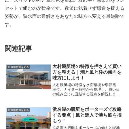
に、スリットの幅と風景色を重ね、攻め手と恵まれをワン
セットで組むのが骨格です。数値に執着せず構造を捉える
姿勢が、狭水面の難解さをあなたの味方へ変える最短路で
す。
関連記事
大村競艇場の特徴を押さえて買い
競艇場特徴を知る
方を整える｜潮と風と枠の傾向を
味方にしよう！
大村競艇場の特徴を水面環境や季節風、
潮位、ナイター特性から整理し、買い目
の組み立てに直結する視点を解説しま
す。イン有利の理由や機力の見抜き方、
検証シートの作り方まで一連の流れで学
べます。
浜名湖の競艇をボーターズで攻略
競艇場特徴を知る
する要点｜風と進入で勝ち筋を掴
もう！
浜名湖の競艇をボーターズの傾向と現地