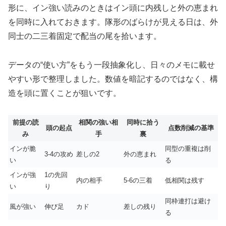
形に、イン強い読みのときはイン頭に内残しと外の恵まれ
を同時に入れておきます。隊形のばらけが見える日は、外
同士の二三着固定で配当の尾を拾います。
データの“使い方”をもう一段抽象化し、日々のメモに載せ
やすい形で整理しました。数値を暗記するのではなく、構
造を頭に置くことが狙いです。
前提の読
相関の強い相
同時に拾う
頭の起点
点数削減の基準
み
手
裏
インが脆
同型の重複は削
3-4の攻め
差しの2
外の恵まれ
い
る
インが強
1の先回
内の相手
5-6の三着
低相関は残す
い
り
同枠連打は避け
風が強い
伸び足
カド
差しの残り
る