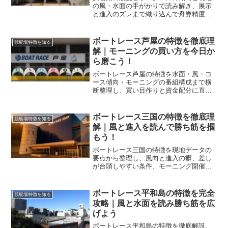
の風・水面の手がかりで読み解き、展示
と進入のズレまで織り込んで舟券精度を
高めます。季節別の狙い筋やモーター評
価の軸、AI予想の活用と落とし穴まで一
気通貫で学べます。
ボートレース芦屋の特徴を徹底理
競艇場特徴を知る
解｜モーニングの買い方を今日か
ら磨こう！
ボートレース芦屋の特徴を水面・風・コ
ース傾向・モーニングの番組構成まで横
断整理し、買い目作りと資金配分に直結
する実践手順に落とし込みます。初心者
も中級者も一日の勝ち筋を迷わず描けま
す。
ボートレース三国の特徴を徹底理
競艇場特徴を知る
解｜風と進入を読んで勝ち筋を掴
もう！
ボートレース三国の特徴を現地データの
要点から整理し、風向と進入の癖、差し
が台頭しやすい条件、モーニング開催の
企画傾向まで実戦的に解説します。初め
てでも買い目を絞れる判断軸を身につけ
ましょう。
ボートレース平和島の特徴を完全
競艇場特徴を知る
攻略｜風と水面を読み勝ち筋を広
げよう
ボートレース平和島の特徴を徹底解説。