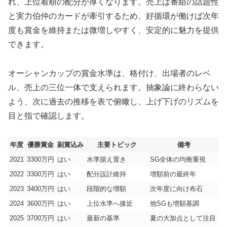
れ、上位着順の配分が厚くなります。売上は番組の話題性
と実力伯仲のカードが牽引するため、好循環が働けば次年
度も賞金を維持または微増しやすく、安定的に魅力を提供
できます。
オーシャンカップの賞金水準は、格付け、出場者のレベ
ル、売上の三位一体で支えられます。抽象論に終わらない
よう、次に過去の推移を表で俯瞰し、上げ下げのリズムを
目と指で確認します。
年度
優勝賞金
副賞込み
主要トピック
備考
2021
3300万円
はい
水準据え置き
SG全体の均衡重視
2022
3300万円
はい
配分設計維持
増額前の最終年
2023
3400万円
はい
段階的な増額
次年度に向け布石
2024
3600万円
はい
上位水準へ接近
他SGも増額基調
2025
3700万円
はい
最新の基準
夏の大加点として注目