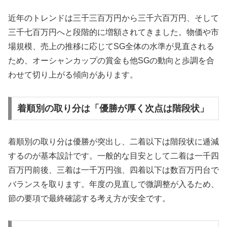
近年のトレンドは三千三百万円から三千六百万円、そして
三千七百万円へと段階的に増額されてきました。物価や市
場規模、売上の推移に応じてSG全体の水準が見直される
ため、オーシャンカップの賞金も他SGの動向と歩調を合
わせて切り上がる傾向があります。
着順別の取り分は「優勝が厚く次点は階段状」
着順別の取り分は優勝が突出し、二着以下は階段状に逓減
するのが基本設計です。一般的な目安として二着は一千四
百万円前後、三着は一千万円強、四着以下は数百万円台で
バランスを取ります。年度の見直しで微調整が入るため、
節の要項で最終確認する考え方が安全です。