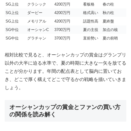
SG上位
クラシック
4200万円
看板格
春の柱
SG上位
ダービー
4200万円
格式高い
秋の柱
SG上位
メモリアル
4200万円
話題性高
夏終盤
SG中位
オーシャンC
3700万円
夏の主役
加点の核
SG中位
グラチャン
3700万円
直前勢い
夏の前哨
相対比較で見ると、オーシャンカップの賞金はグランプリ
以外の大半に迫る水準で、夏の時期に大きな一矢を放てる
ことが分かります。年間の配点表として脳内に置いてお
き、どこで厚く構えてどこで守るかの戦略を描いていきま
しょう。
オーシャンカップの賞金とファンの買い方
の関係を読み解く