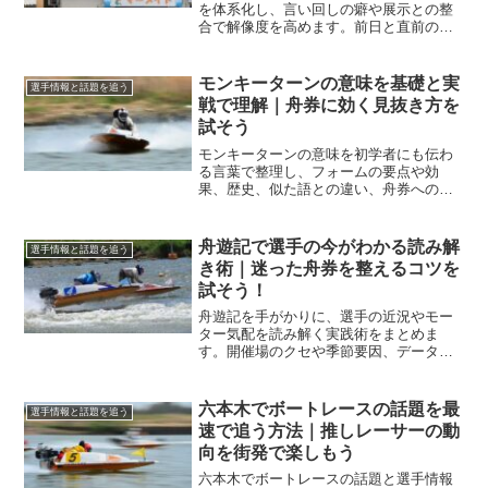
を体系化し、言い回しの癖や展示との整
合で解像度を高めます。前日と直前の
差、数値化の基準、買い目設計までを実
戦目線で解説し、精度と再現性の高い判
断につなげます。
モンキーターンの意味を基礎と実
選手情報と話題を追う
戦で理解｜舟券に効く見抜き方を
試そう
モンキーターンの意味を初学者にも伝わ
る言葉で整理し、フォームの要点や効
果、歴史、似た語との違い、舟券への活
かし方までを体系化します。今日の観戦
と予想の精度が一段上がります。
舟遊記で選手の今がわかる読み解
選手情報と話題を追う
き術｜迷った舟券を整えるコツを
試そう！
舟遊記を手がかりに、選手の近況やモー
ター気配を読み解く実践術をまとめま
す。開催場のクセや季節要因、データメ
モの型まで網羅し、翌日の予想精度を高
める具体手順を学べます。
六本木でボートレースの話題を最
選手情報と話題を追う
速で追う方法｜推しレーサーの動
向を街発で楽しもう
六本木でボートレースの話題と選手情報