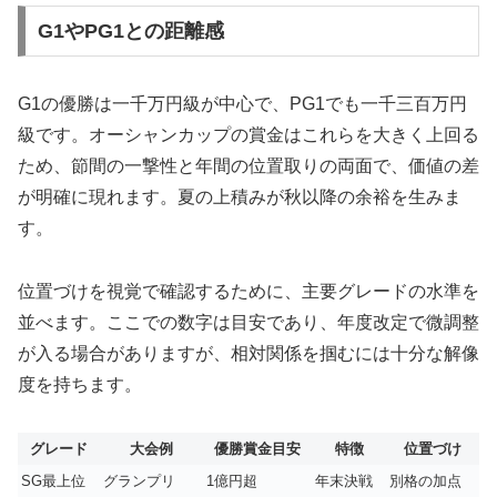
G1やPG1との距離感
G1の優勝は一千万円級が中心で、PG1でも一千三百万円
級です。オーシャンカップの賞金はこれらを大きく上回る
ため、節間の一撃性と年間の位置取りの両面で、価値の差
が明確に現れます。夏の上積みが秋以降の余裕を生みま
す。
位置づけを視覚で確認するために、主要グレードの水準を
並べます。ここでの数字は目安であり、年度改定で微調整
が入る場合がありますが、相対関係を掴むには十分な解像
度を持ちます。
グレード
大会例
優勝賞金目安
特徴
位置づけ
SG最上位
グランプリ
1億円超
年末決戦
別格の加点