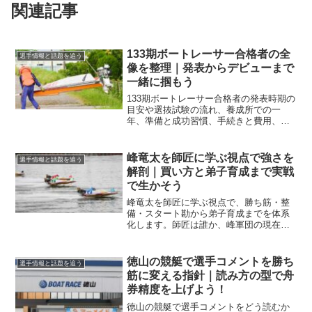
関連記事
133期ボートレーサー合格者の全
選手情報と話題を追う
像を整理｜発表からデビューまで
一緒に掴もう
133期ボートレーサー合格者の発表時期の
目安や選抜試験の流れ、養成所での一
年、準備と成功習慣、手続きと費用、デ
ビュー節の見方までを体系的に解説しま
す。迷いを減らし次の一歩を明確にしま
す。
峰竜太を師匠に学ぶ視点で強さを
選手情報と話題を追う
解剖｜買い方と弟子育成まで実戦
で生かそう
峰竜太を師匠に学ぶ視点で、勝ち筋・整
備・スタート勘から弟子育成までを体系
化します。師匠は誰か、峰軍団の現在地
はどうか、舟券への落とし込み方まで一
気通読で整理します。
徳山の競艇で選手コメントを勝ち
選手情報と話題を追う
筋に変える指針｜読み方の型で舟
券精度を上げよう！
徳山の競艇で選手コメントをどう読むか