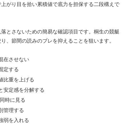
で上がり目を拾い累積値で底力を担保する二段構えで
見落とさないための簡易な確認項目です。桐生の競艇
絞り、節間の読みのブレを抑えることを狙います。
混在させない
固定する
値比重を上げる
と安定感を分解する
ず同時に見る
別管理する
強弱を入れる