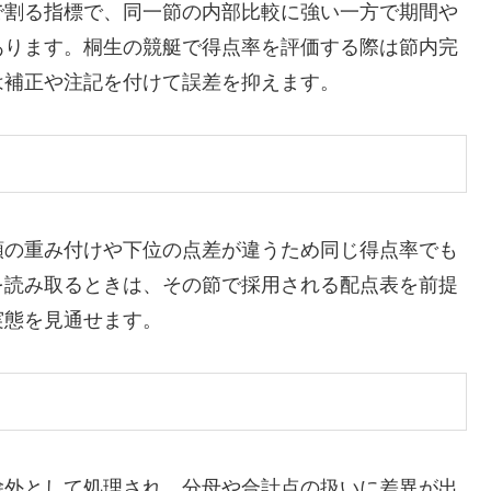
で割る指標で、同一節の内部比較に強い一方で期間や
あります。桐生の競艇で得点率を評価する際は節内完
は補正や注記を付けて誤差を抑えます。
順の重み付けや下位の点差が違うため同じ得点率でも
を読み取るときは、その節で採用される配点表を前提
実態を見通せます。
除外として処理され、分母や合計点の扱いに差異が出