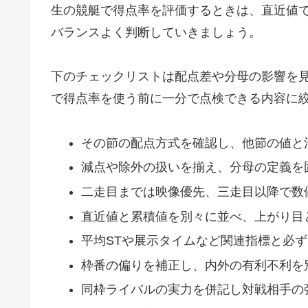
生の競艇で得点率を評価するときは、直近値
バランスよく判断していきましょう。
下のチェックリストは配点差や分母の影響を
で得点率を使う前に一分で点検できる内容に
その節の配点方式を確認し、他節の値と
減点や除外の扱いを揃え、分母の定義を
二走目までは映像優先、三走目以降で数
直近値と累積値を別々に並べ、上がり目
平均STや展示タイムなど関連指標と必
枠番の偏りを補正し、内外の有利不利を
同枠ライバルの実力を併記し対戦相手の