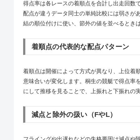
得点率は各レースの着順点を合計し出走回数
配点が違うデータ同士の単純比較には弱さが
結の順位付けに使い、節外の値を並べるとき
着順点の代表的な配点パターン
着順点は開催によって方式が異なり、上位着
意味合いが変化します。桐生の競艇で得点率
にして推移を見ることで、上振れと下振れの
減点と除外の扱い（FやL）
フライングや出遅れなどの失格要因は減点や