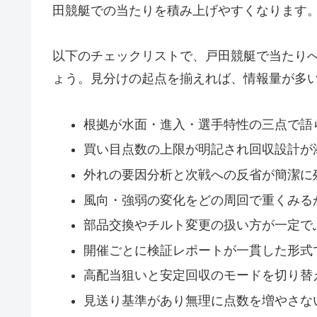
田競艇での当たりを積み上げやすくなります
以下のチェックリストで、戸田競艇で当たり
ょう。見分けの起点を揃えれば、情報量が多
根拠が水面・進入・選手特性の三点で語
買い目点数の上限が明記され回収設計が
外れの要因分析と次戦への反省が簡潔に
風向・強弱の変化をどの周回で重くみる
部品交換やチルト変更の扱い方が一定で
開催ごとに検証レポートが一貫した形式
高配当狙いと安定回収のモードを切り替
見送り基準があり無理に点数を増やさな