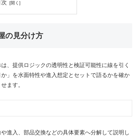
目次
屋の見分け方
歩は、提供ロジックの透明性と検証可能性に線を引く
目か」を水面特性や進入想定とセットで語るかを確か
とせます。
向や進入、部品交換などの具体要素へ分解して説明し