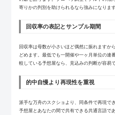
寄りかの判別を助けられるなら強みになりま
回収率の表記とサンプル期間
回収率は母数が小さいほど偶然に振れますか
どめます。最低でも一開催や一ヶ月単位の連
較している予想屋なら、見込みの判断が容易
的中自慢より再現性を重視
派手な万舟のスクショより、同条件で再現で
予想屋とあなたの間で共有できる共通言語で