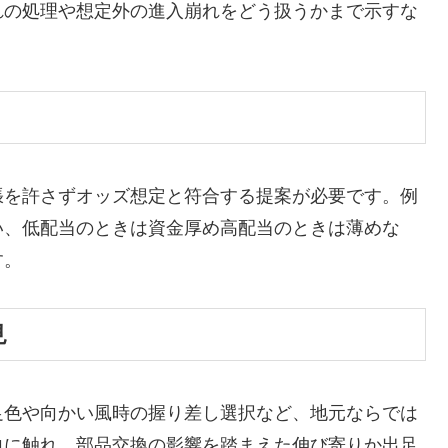
れの処理や想定外の進入崩れをどう扱うかまで示すな
張を許さずオッズ想定と符合する提案が必要です。例
い、低配当のときは資金厚め高配当のときは薄めな
す。
見
足色や向かい風時の握り差し選択など、地元ならでは
向に触れ、部品交換の影響を踏まえた伸び寄りか出足