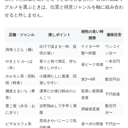
グルメを選ぶときは、位置と得意ジャンルを軸に組み合わ
せると外しません。
相性の良い時
店舗・ジャンル
推しポイント
価格目安
間帯
出汁で温まる一杯、提
ナイター中
ワンコイ
洞海うどん（麺）
供が速い
盤〜終盤
ン台〜
やきとり かっぱ
香りと熱で満足、持ち
一本百円
昼ピーク前後
（串）
帰りしやすい
台〜
ホルモン系・回転
小腹満たしに最適、回
第3〜6R
数百円台
焼（軽食）
遊しやすい
麺屋まるいち（豚
濃厚だが後口軽めのと
肌寒い夜開幕
千円前後
骨）
んこつ
直後
豊ご屋（弁当・お
吉野鶏めしで手早く満
数百円
席確保直後
にぎり）
腹
台〜
窯焼きやパニーニで気
ピザ＆カフェ系
昼〜夕の間食
千円台〜
分転換