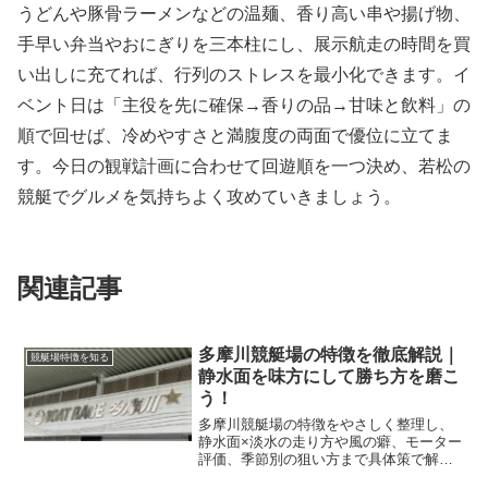
うどんや豚骨ラーメンなどの温麺、香り高い串や揚げ物、
手早い弁当やおにぎりを三本柱にし、展示航走の時間を買
い出しに充てれば、行列のストレスを最小化できます。イ
ベント日は「主役を先に確保→香りの品→甘味と飲料」の
順で回せば、冷めやすさと満腹度の両面で優位に立てま
す。今日の観戦計画に合わせて回遊順を一つ決め、若松の
競艇でグルメを気持ちよく攻めていきましょう。
関連記事
多摩川競艇場の特徴を徹底解説｜
競艇場特徴を知る
静水面を味方にして勝ち方を磨こ
う！
多摩川競艇場の特徴をやさしく整理し、
静水面×淡水の走り方や風の癖、モーター
評価、季節別の狙い方まで具体策で解説
します。読み終えた瞬間から舟券の組み