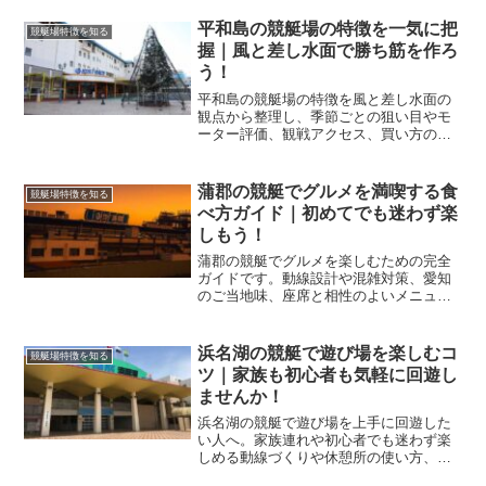
立てが変わります。
平和島の競艇場の特徴を一気に把
競艇場特徴を知る
握｜風と差し水面で勝ち筋を作ろ
う！
平和島の競艇場の特徴を風と差し水面の
観点から整理し、季節ごとの狙い目やモ
ーター評価、観戦アクセス、買い方の型
まで具体化します。読み終えれば現地と
ネット投票の判断がブレません。
蒲郡の競艇でグルメを満喫する食
競艇場特徴を知る
べ方ガイド｜初めてでも迷わず楽
しもう！
蒲郡の競艇でグルメを楽しむための完全
ガイドです。動線設計や混雑対策、愛知
のご当地味、座席と相性のよいメニュ
ー、マナーまで網羅し、初めてでも満足
度を高める具体策を提案します。
浜名湖の競艇で遊び場を楽しむコ
競艇場特徴を知る
ツ｜家族も初心者も気軽に回遊し
ませんか！
浜名湖の競艇で遊び場を上手に回遊した
い人へ。家族連れや初心者でも迷わず楽
しめる動線づくりや休憩所の使い方、天
候別の過ごし方、予算管理、安全対策ま