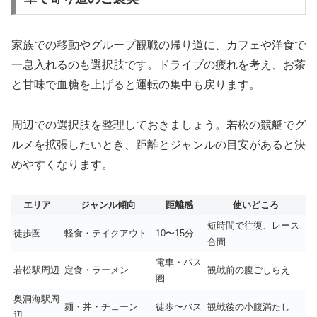
家族での移動やグループ観戦の帰り道に、カフェや洋食で
一息入れるのも選択肢です。ドライブの疲れを考え、お茶
と甘味で血糖を上げると運転の集中も戻ります。
周辺での選択肢を整理しておきましょう。若松の競艇でグ
ルメを拡張したいとき、距離とジャンルの目安があると決
めやすくなります。
エリア
ジャンル傾向
距離感
使いどころ
短時間で往復、レース
徒歩圏
軽食・テイクアウト
10〜15分
合間
電車・バス
若松駅周辺
定食・ラーメン
観戦前の腹ごしらえ
圏
奥洞海駅周
麺・丼・チェーン
徒歩〜バス
観戦後の小腹満たし
辺