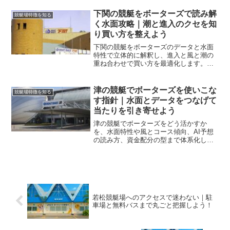
で実地目線で丁寧に解説します。
下関の競艇をボーターズで読み解
競艇場特徴を知る
く水面攻略｜潮と進入のクセを知
り買い方を整えよう
下関の競艇をボーターズのデータと水面
特性で立体的に解釈し、進入と風と潮の
重ね合わせで買い方を最適化します。夜
の静水面の傾向から企画番組の狙い所、
資金配分まで一連の手順で迷わず組み立
てられます。
津の競艇でボーターズを使いこな
競艇場特徴を知る
す指針｜水面とデータをつなげて
当たりを引き寄せよう
津の競艇でボーターズをどう活かすか
を、水面特性や風とコース傾向、AI予想
の読み方、資金配分の型まで体系化しま
す。主軸の狙い目を可視化し、現地要素
と整合して精度高く買い目を組めるよう
に導きます。
若松競艇場へのアクセスで迷わない｜駐
車場と無料バスまで丸ごと把握しよう！