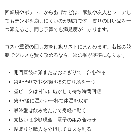
回転焼やポテト、からあげなどは、家族や友人とシェアし
てもテンポを崩しにくいのが魅力です。香りの良い品を一
つ添えると、同じ予算でも満足度が上がります。
コスパ重視の回し方を行動リストにまとめます。若松の競
艇でグルメを賢く攻めるなら、次の順が基準になります。
開門直後に麺またはおにぎりで土台を作る
第4〜5Rで串や揚げ物の香り系を一つ
昼ピークは甘味に逃がして待ち時間回避
第8R後に温かい一杯で体温を戻す
最終盤は飲み物だけで身軽に動く
支払いは少額現金＋電子の組み合わせ
席取りと購入を分担してロスを削る