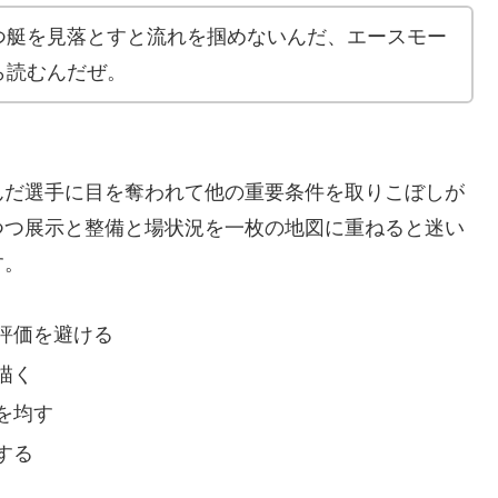
つ艇を見落とすと流れを掴めないんだ、エースモー
ら読むんだぜ。
んだ選手に目を奪われて他の重要条件を取りこぼしが
つつ展示と整備と場状況を一枚の地図に重ねると迷い
す。
評価を避ける
描く
を均す
する