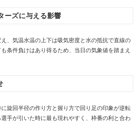
ターズに与える影響
変え、気温水温の上下は吸気密度と水の抵抗で直線の
ても条件負けはあり得るため、当日の気象値を踏まえ
。
せ
特に旋回半径の作り方と握り方で回り足の印象が逆転
る選手が引いた時に最も現れやすく、枠番の利と合わ