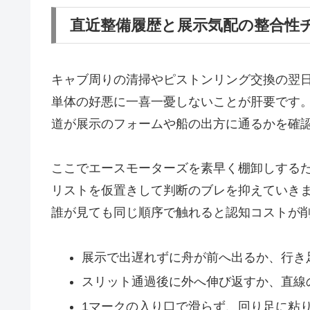
直近整備履歴と展示気配の整合性
キャブ周りの清掃やピストンリング交換の翌
単体の好悪に一喜一憂しないことが肝要です
道が展示のフォームや船の出方に通るかを確
ここでエースモーターズを素早く棚卸しする
リストを仮置きして判断のブレを抑えていき
誰が見ても同じ順序で触れると認知コストが
展示で出遅れずに舟が前へ出るか、行き
スリット通過後に外へ伸び返すか、直線
1マークの入り口で滑らず、回り足に粘