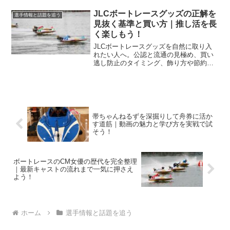
系化し、今日から迷わず推しを追えるよ
うにします。
JLCボートレースグッズの正解を
選手情報と話題を追う
見抜く基準と買い方｜推し活を長
く楽しもう！
JLCボートレースグッズを自然に取り入
れたい人へ。公認と流通の見極め、買い
逃し防止のタイミング、飾り方や節約術
までを体系化し、推し選手の話題を追い
ながら長く楽しめる実践手順をまとめま
す。
帯ちゃんねるずを深掘りして舟券に活か
す道筋｜動画の魅力と学び方を実戦で試
そう！
ボートレースのCM女優の歴代を完全整理
｜最新キャストの流れまで一気に押さえ
よう！
ホーム
選手情報と話題を追う