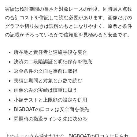
実績は検証期間の長さと対象レースの難度、同時購入点数
の合計コストを併記して読む必要があります。画像だけの
グラフや切り抜きは誤解のもとになりやすく、原票と条件
の記載がそろっているかで信頼度を見極めると安全です。
所在地と責任者と連絡手段を突合
決済の二段階認証と明細保存を徹底
返金条件の文面を事前に取得
実績は期間と対象と点数で読む
画像のみの実績は慎重に扱う
小額テストと上限額の設定を併用
BIGBOATの口コミは安全面を優先
問題時の撤退ラインを先に決める
上のチェックを通すだけで、BIGBOATの口コミに見られ