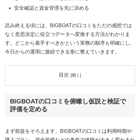
安全確認と資金管理を先に決める
読み終える頃には、BIGBOATの口コミをただの感想では
なく意思決定に役立つデータへ変換する方法がわかりま
す。どこから着手すべきかという実務の順序も明確にし、
今日からの運用に接続できる形に整えていきます。
目次
BIGBOATの口コミを俯瞰し仮説と検証で
評価を定める
まず前提をそろえます。BIGBOATの口コミは利用時期や
購入プラン、資金規模などの条件で体験が大きく変わるた