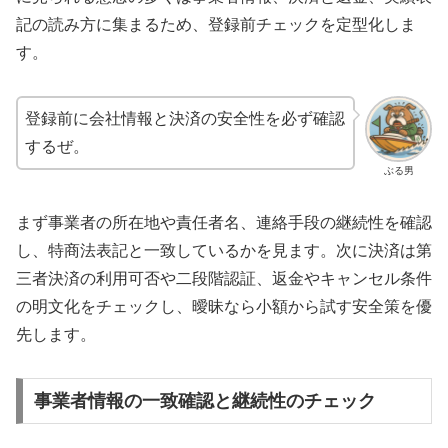
記の読み方に集まるため、登録前チェックを定型化しま
す。
登録前に会社情報と決済の安全性を必ず確認
するぜ。
ぶる男
まず事業者の所在地や責任者名、連絡手段の継続性を確認
し、特商法表記と一致しているかを見ます。次に決済は第
三者決済の利用可否や二段階認証、返金やキャンセル条件
の明文化をチェックし、曖昧なら小額から試す安全策を優
先します。
事業者情報の一致確認と継続性のチェック