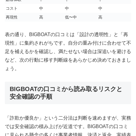
コスト
中
中
中
再現性
高
低〜中
高
表の通り、BIGBOATの口コミは「設計の透明性」と「再
現性」に集約されがちです。自分の重み付けに合わせて不
足を補えるかを確認し、満たせない場合は深追いを避ける
など、次の行動に移す判断線をあらかじめ決めておきまし
ょう。
BIGBOATの口コミから読み取るリスクと
安全確認の手順
「詐欺か優良か」という二分法は判断を速めますが、実務
では安全確認の積み上げが近道です。BIGBOATの口コミ
に見られる懸念の多くは事業者情報、決済と返金、実績表