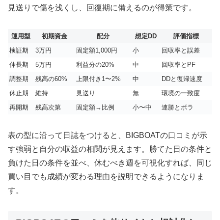
見送りで傷を浅くし、回復期に備えるのが得策です。
運用型
初期資金
配分
想定DD
評価指標
検証期
3万円
固定額1,000円
小
回収率と誤差
伸長期
5万円
利益分の20%
中
回収率とPF
調整期
残高の60%
上限付き1〜2%
中
DDと復帰速度
休止期
維持
見送り
無
環境の一致度
再開期
残高次第
固定額→比例
小〜中
連勝とボラ
表の型に沿って日誌をつけると、BIGBOATの口コミが示
す強弱と自分の収益の相関が見えます。勝てた日の条件と
負けた日の条件を並べ、休むべき週を可視化すれば、同じ
買い目でも成績が変わる理由を説明できるようになりま
す。