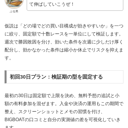
て伸ばしていこうぜ！
ぶる男
仮説は「どの場でどの買い目構成が効きやすいか」を一つ
に絞り、固定額で十数レースを一単位にして検証します。
週次で勝因敗因を分け、効いた条件を次週に少しだけ厚く
配分し、効かなかった条件は縮小か休止でリスクを抑えま
す。
初回30日プラン：検証期の型を固定する
最初の30日は固定額で上限を決め、無料予想の追試と小
額の有料参加を混ぜます。入金や決済の運用もこの期間で
整え、スクリーンショットとメモの習慣を付け、
BIGBOATの口コミと自分の実測値の差を可視化していき
ます。