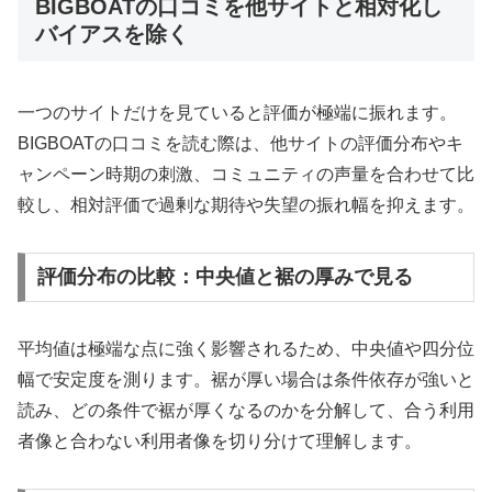
BIGBOATの口コミを他サイトと相対化し
バイアスを除く
一つのサイトだけを見ていると評価が極端に振れます。
BIGBOATの口コミを読む際は、他サイトの評価分布やキ
ャンペーン時期の刺激、コミュニティの声量を合わせて比
較し、相対評価で過剰な期待や失望の振れ幅を抑えます。
評価分布の比較：中央値と裾の厚みで見る
平均値は極端な点に強く影響されるため、中央値や四分位
幅で安定度を測ります。裾が厚い場合は条件依存が強いと
読み、どの条件で裾が厚くなるのかを分解して、合う利用
者像と合わない利用者像を切り分けて理解します。