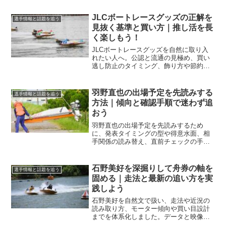
水面特性とのつながりまで実践的に学べ
ます。
JLCボートレースグッズの正解を
選手情報と話題を追う
見抜く基準と買い方｜推し活を長
く楽しもう！
JLCボートレースグッズを自然に取り入
れたい人へ。公認と流通の見極め、買い
逃し防止のタイミング、飾り方や節約術
までを体系化し、推し選手の話題を追い
ながら長く楽しめる実践手順をまとめま
す。
羽野直也の出場予定を先読みする
選手情報と話題を追う
方法｜傾向と確認手順で迷わず追
おう
羽野直也の出場予定を先読みするため
に、発表タイミングの型や得意水面、相
手関係の読み替え、直前チェックの手順
までを体系化します。今日から迷わず追
える実務フローで予想精度を底上げしま
す。
石野美好を深掘りして舟券の軸を
選手情報と話題を追う
固める｜走法と最新の追い方を実
践しよう
石野美好を自然文で扱い、走法や近況の
読み取り方、モーター傾向や買い目設計
までを体系化しました。データと映像の
両面から追える手順を整理し、今日から