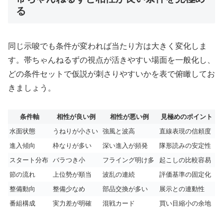
る
同じ示唆でも条件が変われば当たり方は大きく変化しま
す。帯ちゃんねるずの視点が活きやすい場面を一般化し、
どの条件セットで仮説が刺さりやすいかを表で俯瞰してお
きましょう。
条件軸
相性が良い例
相性が悪い例
見極めのポイント
水面状態
うねりが小さい
強風と波高
直線表現の信頼度
進入傾向
枠なりが多い
深い進入が頻発
隊形読みの安定性
スタート分布
バラつき小
フライング明け多
起こしの比較容易
節の流れ
上位勢が順当
波乱の連続
評価基準の固定化
整備動向
整備少なめ
部品交換が多い
展示との連動性
番組構成
実力差が明確
混戦カード
買い目縮小の余地