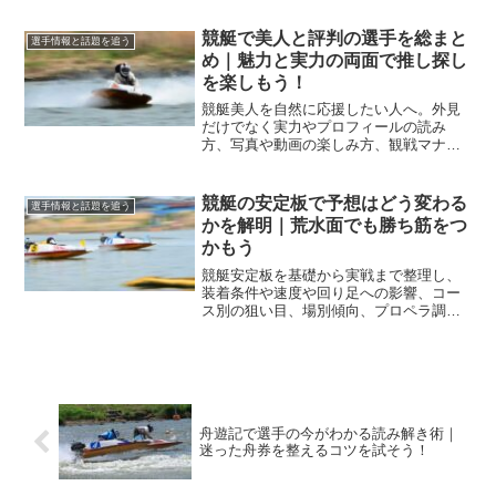
の観戦と舟券判断に役立てます。
競艇で美人と評判の選手を総まと
選手情報と話題を追う
め｜魅力と実力の両面で推し探し
を楽しもう！
競艇美人を自然に応援したい人へ。外見
だけでなく実力やプロフィールの読み
方、写真や動画の楽しみ方、観戦マナー
や推し活の始め方まで、偏見に配慮して
要点を整理します。
競艇の安定板で予想はどう変わる
選手情報と話題を追う
かを解明｜荒水面でも勝ち筋をつ
かもう
競艇安定板を基礎から実戦まで整理し、
装着条件や速度や回り足への影響、コー
ス別の狙い目、場別傾向、プロペラ調整
の勘どころを具体例で解説します。荒水
面でも予想の軸が持てます。
舟遊記で選手の今がわかる読み解き術｜
迷った舟券を整えるコツを試そう！