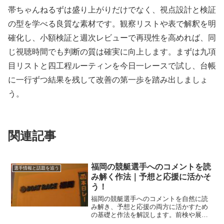
帯ちゃんねるずは盛り上がりだけでなく、視点設計と検証
の型を学べる良質な素材です。観察リストや表で解釈を明
確化し、小額検証と週次レビューで再現性を高めれば、同
じ視聴時間でも判断の質は確実に向上します。まずは九項
目リストと四工程ルーティンを今日一レースで試し、台帳
に一行ずつ結果を残して改善の第一歩を踏み出しましょ
う。
関連記事
福岡の競艇選手へのコメントを読
選手情報と話題を追う
み解く作法｜予想と応援に活かそ
う！
福岡の競艇選手へのコメントを自然に読
み解き、予想と応援の両方に活かすため
の基礎と作法を解説します。前検や展示
後の言い回しの意味、SNSでのマナー、