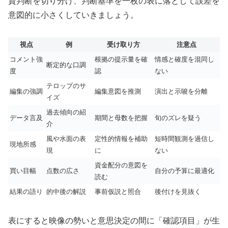
資判断を切り分け、判断基準を一枚の表に落として誤差を
意図的に小さくしていきましょう。
視点
例
受け取り方
注意点
コメント強
根拠の提示量を確
情感と確度を混同し
断定的な口調
度
認
ない
テロップのサ
編集の強調
編集意図を推測
演出と示唆を分離
イズ
過去傾向の紹
データ言及
期間と母数を把握
旬のズレを疑う
介
風や水面の表
定性的情報を補助
短時間観測を過信し
現地所感
現
に
ない
資金配分の意図を
買い目幅
点数の広さ
自分の予算に最適化
読む
結果の語り
的中後の解説
事前仮説と照合
後付けを見抜く
表にすると映像の勢いと意思決定の間に「確認項目」が生