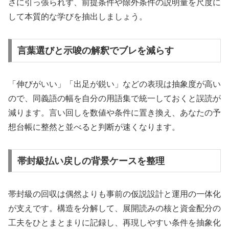
さに引っ張られず、前提条件や除外条件の説明量を尺度に
して本質的な学びを抽出しましょう。
言葉選びと示唆の解釈でブレを減らす
「伸びがいい」「出足が鋭い」などの表現は抽象度が高い
ので、同義語の幅を自分の用語集で統一しておくと誤読が
減ります。言い回しを数値や条件に置き換え、あなたの予
想台帳に整然と並べると判断が速くなります。
帯封級払い戻しの背景ケースを整理
帯封級の回収は偶然よりも事前の仮説設計と運用の一体化
が支えです。構造を分解して、展開読みの核と資金配分の
工夫をひとまとまりに記録し、再現しやすい条件を抽象化