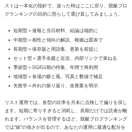
ストは一本化の指針で、迷った時はここに戻り、競艇ブロ
グランキングの目的に照らして選び直してみましょう。
短期型＝速報と当日材料、結論は端的に
中期型＝相性と傾向の解説、根拠は図表で
長期型＝保存版と用語集、更新を前提に
セット型＝選手名鑑と近況、内部リンクで束ねる
季節型＝SG/G1期の特集、年間で再利用
地域型＝各場の癖と風、写真と数値で補足
失敗学＝外れの振り返り、改善案を明示
リスト運用では、各型の比率を月末に点検して偏りを戻し
ます。短期に寄りすぎると消耗し、長期だけでは読者が離
れます。バランスを管理するほど、競艇ブログランキング
では“線”の強さが出るので、あなたの運用に最適な配分を