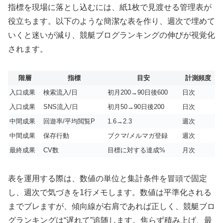
指標を現場に落とし込むには、紙1枚で見渡せる管理表が
役立ちます。以下のような簡潔な表を作り、週次で埋めて
いくと迷いが減り、競艇ブログランキングの伸びが視覚化
されます。
階層
指標
目安
計測頻度
入口成果
検索流入/日
初月200→90日後600
日次
入口成果
SNS流入/日
初月50→90日後200
日次
中間成果
回遊率/平均閲覧P
1.6→2.3
週次
中間成果
保存行動
ブクマ/メルマガ登録
週次
最終成果
CV数
目標に対する達成%
月次
表を運用する際は、数値の単位と集計条件を冒頭で固定
し、週次で気づきを1行メモします。数値は平準化される
までブレますが、傾向線が右肩であれば正しく、競艇ブロ
グランキングは“遅れて”追随します。焦らず積み上げ、最