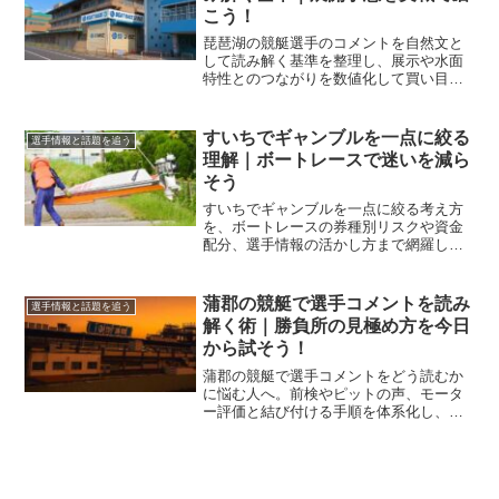
こう！
琵琶湖の競艇選手のコメントを自然文と
して読み解く基準を整理し、展示や水面
特性とのつながりを数値化して買い目へ
つなげます。迷いを減らし、判断の再現
性を高めたい人に向けて実務的な手順を
提示します。
すいちでギャンブルを一点に絞る
選手情報と話題を追う
理解｜ボートレースで迷いを減ら
そう
すいちでギャンブルを一点に絞る考え方
を、ボートレースの券種別リスクや資金
配分、選手情報の活かし方まで網羅して
解説します。迷いを減らし判断を速める
設計で、再現性ある買い目づくりに役立
ちます。
蒲郡の競艇で選手コメントを読み
選手情報と話題を追う
解く術｜勝負所の見極め方を今日
から試そう！
蒲郡の競艇で選手コメントをどう読むか
に悩む人へ。前検やピットの声、モータ
ー評価と結び付ける手順を体系化し、買
い時と見送り時を見極める実戦フレーム
で精度向上を狙います。