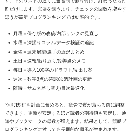
す。下のリストの通りに当番制で割り付け、終わったら打
刻だけします。完璧を狙うより、チェックの回数を増やす
ほうが競艇ブログランキングでは効率的です。
月曜＝保存版の改稿/内部リンクの見直し
水曜＝深掘りコラム/データ検証の追記
金曜＝週末展望/選手の近況まとめ
土日＝速報/振り返り/改善点のメモ
毎日＝導入100字のドラフト/見出し案
週次＝数字3点の確認/次週計画の更新
随時＝サムネ差し替え/目次最適化
“休む技術”を計画に含めると、疲労で質が落ちる前に調整
できます。更新が安定するほど読者の期待値も安定し、通
知やブックマークの母数が増えます。結果として、競艇ブ
ログランキングに対しても長期的な順風が生まれます。