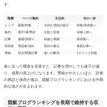
す。
階層
ページ/集約
主目的
次の一歩
トップ
最新/特集
今読む理由の提示
特集/保存版へ
集約
選手/場/季節
比較と回遊
深掘り群へ
記事
速報/深掘り
結論と根拠
保存版へ
保存版
用語集/傾向
再訪の拠点
最新記事へ
導線
目次/関連記事
迷いの解消
1クリック回遊
表に沿って構造を見直すと、記事を増やしても迷子が減
り、成果の底上げになります。導線がやさしいほど、読者
の再訪と保存が進み、競艇ブログランキングにおける中期
的な強さが生まれます。
競艇ブログランキングを長期で維持する収