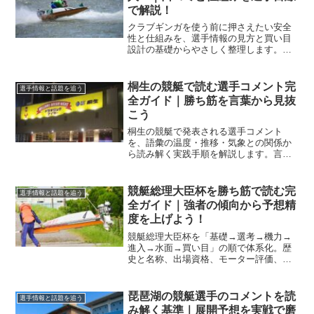
で解説！
クラブギンガを使う前に押さえたい安全
性と仕組みを、選手情報の見方と買い目
設計の基礎からやさしく整理します。口
コミの読み方や資金管理の型も具体化
し、初日から無理なく検証を進められま
す。
桐生の競艇で読む選手コメント完
選手情報と話題を追う
全ガイド｜勝ち筋を言葉から見抜
こう
桐生の競艇で発表される選手コメント
を、語彙の温度・推移・気象との関係か
ら読み解く実践手順を解説します。言葉
の裏にある整備や脚質のシグナルを抽出
し、舟券判断に使える指針へ落とし込み
ます。
競艇総理大臣杯を勝ち筋で読む完
選手情報と話題を追う
全ガイド｜強者の傾向から予想精
度を上げよう！
競艇総理大臣杯を「基礎→選考→機力→
進入→水面→買い目」の順で体系化。歴
史と名称、出場資格、モーター評価、コ
ース別傾向、直前情報の活用までを独自
視点で整理し、あなたの予想精度を一段
引き上げます。
琵琶湖の競艇選手のコメントを読
選手情報と話題を追う
み解く基準｜展開予想を実戦で磨