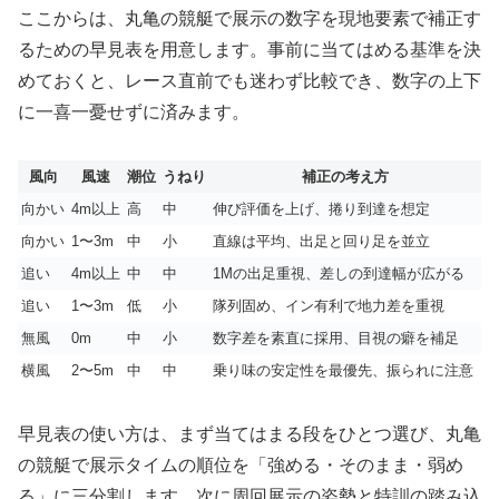
ここからは、丸亀の競艇で展示の数字を現地要素で補正す
るための早見表を用意します。事前に当てはめる基準を決
めておくと、レース直前でも迷わず比較でき、数字の上下
に一喜一憂せずに済みます。
風向
風速
潮位
うねり
補正の考え方
向かい
4m以上
高
中
伸び評価を上げ、捲り到達を想定
向かい
1〜3m
中
小
直線は平均、出足と回り足を並立
追い
4m以上
中
中
1Mの出足重視、差しの到達幅が広がる
追い
1〜3m
低
小
隊列固め、イン有利で地力差を重視
無風
0m
中
小
数字差を素直に採用、目視の癖を補足
横風
2〜5m
中
中
乗り味の安定性を最優先、振られに注意
早見表の使い方は、まず当てはまる段をひとつ選び、丸亀
の競艇で展示タイムの順位を「強める・そのまま・弱め
る」に三分割します。次に周回展示の姿勢と特訓の踏み込