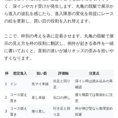
く、深インやカド受けが発生します。丸亀の競艇で展示か
ら進入の波乱を感じたら、進入隊形の変化を前提にレース
の絵を更新し、買い目の役割を入れ替えます。
ここで、枠別の考えを表に定着させます。丸亀の競艇で展
示の見え方を枠の役割に翻訳し、例外が起きる条件を一緒
に書いておくと、直前の迷いが減りオッズの歪みを拾いや
すくなります。
枠
想定進入
狙い筋
評価軸
注意点
出足と回り
深イン時は踏み込みの再
1
イン
先マイ本線
足
確認
コース据え
握り構図では着崩れに注
2
差し本線
出口の押し
置き
意
コース据え
行き足と回
外が伸び型なら無理攻め
3
捲り差し
置き
り足
回避