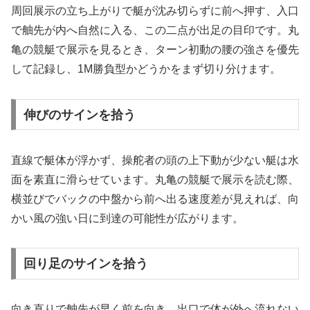
周回展示の立ち上がりで艇が沈み切らずに前へ押す、入口
で舳先が内へ自然に入る、この二点が出足の目印です。丸
亀の競艇で展示を見るとき、ターン初動の腰の強さを優先
して記録し、1M勝負型かどうかをまず切り分けます。
伸びのサインを拾う
直線で艇体が浮かず、操舵者の頭の上下動が少ない艇は水
面を素直に滑らせています。丸亀の競艇で展示を読む際、
横並びでバックの中盤から前へ出る速度差が見えれば、向
かい風の強い日に到達の可能性が広がります。
回り足のサインを拾う
向き直りで舳先が早く前を向き、出口で体が外へ流れない