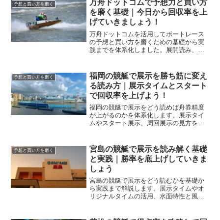
万舟ドットコムで予想力と買い方
予想と買い方を磨く
を磨く基礎｜今日から回収率を上
げていきましょう！
万舟ドットコムを活用してボートレース
の予想と買い方を磨くための基礎から実
践までを体系化しました。展開読み、資
金配分、場ごとの買い方、検証術まで一
連の流れで学べる構成です。
福岡の競艇で展示を勝ち筋に変え
予想と買い方を磨く
る読み方｜展示タイムとスタート
で回収率を上げよう！
福岡の競艇で展示をどう読めば舟券精度
が上がるのかを体系化します。展示タイ
ムやスタート展示、周回展示の見方を福
岡水面の特徴と結びつけ、買い方に直結
する判断基準を作りましょう。
宮島の競艇で展示を読み解く基礎
予想と買い方を磨く
と実践｜勝率を底上げしていきま
しょう
宮島の競艇で展示をどう読むかを基礎か
ら実践まで解説します。展示タイムやオ
リジナルタイムの活用、水面特性と風向
の影響、スタート力の見極め方を体系化
し、買い目精度と回収率の底上げにつな
げます。