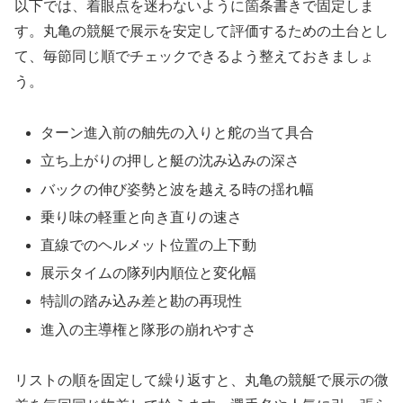
以下では、着眼点を迷わないように箇条書きで固定しま
す。丸亀の競艇で展示を安定して評価するための土台とし
て、毎節同じ順でチェックできるよう整えておきましょ
う。
ターン進入前の舳先の入りと舵の当て具合
立ち上がりの押しと艇の沈み込みの深さ
バックの伸び姿勢と波を越える時の揺れ幅
乗り味の軽重と向き直りの速さ
直線でのヘルメット位置の上下動
展示タイムの隊列内順位と変化幅
特訓の踏み込み差と勘の再現性
進入の主導権と隊形の崩れやすさ
リストの順を固定して繰り返すと、丸亀の競艇で展示の微