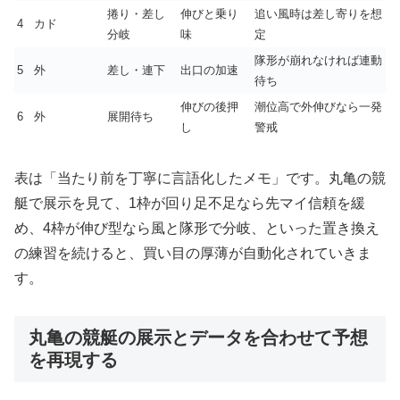
捲り・差し
伸びと乗り
追い風時は差し寄りを想
4
カド
分岐
味
定
隊形が崩れなければ連動
5
外
差し・連下
出口の加速
待ち
伸びの後押
潮位高で外伸びなら一発
6
外
展開待ち
し
警戒
表は「当たり前を丁寧に言語化したメモ」です。丸亀の競
艇で展示を見て、1枠が回り足不足なら先マイ信頼を緩
め、4枠が伸び型なら風と隊形で分岐、といった置き換え
の練習を続けると、買い目の厚薄が自動化されていきま
す。
丸亀の競艇の展示とデータを合わせて予想
を再現する