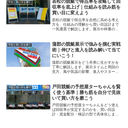
若松の競艇で得点率を攻略して回
予想と買い方を磨く
収率を底上げ｜仕組みを読み筋を
買い目に変えよう
若松の競艇で得点率を自然に高める考え
方を、仕組みの理解から買い目設計まで
一気通貫で解説します。展示や枠番の癖
を数字に落とし込み、回収率へ接続する
具体策を持ち帰れます。
蒲郡の競艇展示で強みを掴む実戦
予想と買い方を磨く
術｜伸びと進入を読み解いて当て
にいこう！
蒲郡の競艇展示をどう舟券に生かすかを
丁寧に解説します。展示タイムと周回の
見方、風や気温の影響、進入やスタート
感の読み替えまで、実戦の判断基準を具
体化します。買い目テンプレや直前チェ
ックリストも付属します。
戸田競艇の予想屋ターちゃんを賢
予想と買い方を磨く
く使う基準｜勝ち筋を自分で見抜
いて買い方を磨こう
戸田競艇の予想屋ターちゃんをどう使え
ば回収率が安定するのかを、買い目設
計・資金配分・検証の型で具体化しま
す。鵜呑みを避けて再現可能な手順に落
とし込み、毎節の迷いを小さくする実践
手引きです。