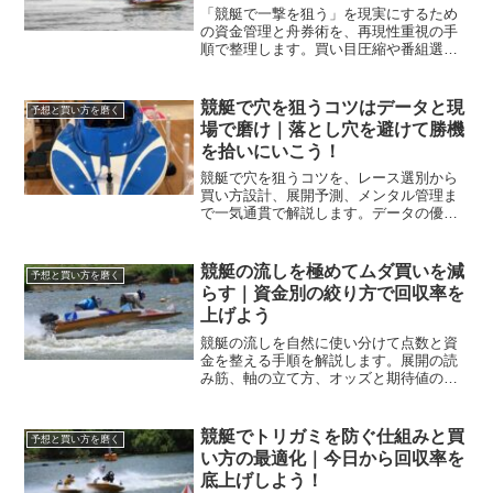
「競艇で一撃を狙う」を現実にするため
の資金管理と舟券術を、再現性重視の手
順で整理します。買い目圧縮や番組選
別、検証の続け方まで網羅し、明日から
迷わず実行できます。
競艇で穴を狙うコツはデータと現
予想と買い方を磨く
場で磨け｜落とし穴を避けて勝機
を拾いにいこう！
競艇で穴を狙うコツを、レース選別から
買い方設計、展開予測、メンタル管理ま
で一気通貫で解説します。データの優先
順位と現場感をつなぎ、回収率を底上げ
する実践手順を学べます。
競艇の流しを極めてムダ買いを減
予想と買い方を磨く
らす｜資金別の絞り方で回収率を
上げよう
競艇の流しを自然に使い分けて点数と資
金を整える手順を解説します。展開の読
み筋、軸の立て方、オッズと期待値の見
方を体系化し、予算別にムダ買いを削っ
て安定的に回収率を伸ばす道筋を示しま
す。
競艇でトリガミを防ぐ仕組みと買
予想と買い方を磨く
い方の最適化｜今日から回収率を
底上げしよう！