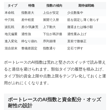
タイプ
特徴
指数の傾向
期待値戦略
本命戦
指数差大
上位が安定
少点数集中
中穴戦
差中程度
展開で入替
筋を固定し薄く散らす
波乱戦
差小/気象荒
上下動大
撤退または極小額
地元偏重
適性強
下位が再評価
適性重み上げ
進入変化
枠なり崩れ
序列崩壊
直前で微修正
混合節末
整備差固定
指数通り
定石で押す
ボートレースのAI指数は荒れと堅さのスイッチで読み替え
ると過信を避けられます。類似タイプの履歴を積み上げ、
タイプ別の資金上限や点数上限をテンプレ化しておくと運
用がぶれにくくなります。
ボートレースのAI指数と資金配分・オッズ
耐性の設計