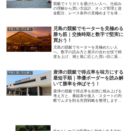
競艇でトリガミを避けたい人へ、仕組み
の理解から買い方設計、オッズ管理と資
金配分、レース条件の見極めまでを体系
化します。今日から実践できるテンプレ
で回収率を安定させます。
児島の競艇でモーターを見極める
予想と買い方を磨く
勝ち筋｜交換時期と数字で堅実に
買おう！
児島の競艇でモーターを見極めたい人
へ。数字の読み方と展示の合わせ技で精
度を上げ、潮と風に応じた買い目に落と
す手順を解説します。交換時期や相場の
癖も押さえて再現性を高めましょう。
唐津の競艇で得点率を味方にする
予想と買い方を磨く
最短手順｜準優ボーダーを読み解
いて勝率を伸ばそう！
唐津の競艇で得点率を自然に積み上げる
考え方と、番組表や進入・スタートの判
断でムダを削る売買戦略を整理します。
準優ボーダーの見立ても手順化し、買い
方の精度を底上げします。
ボートレースは何歳から始められるのか