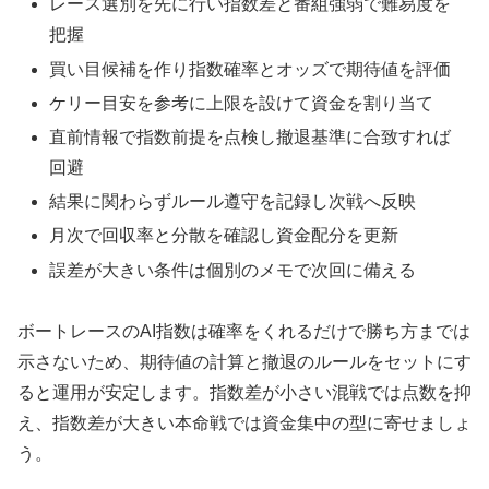
レース選別を先に行い指数差と番組強弱で難易度を
把握
買い目候補を作り指数確率とオッズで期待値を評価
ケリー目安を参考に上限を設けて資金を割り当て
直前情報で指数前提を点検し撤退基準に合致すれば
回避
結果に関わらずルール遵守を記録し次戦へ反映
月次で回収率と分散を確認し資金配分を更新
誤差が大きい条件は個別のメモで次回に備える
ボートレースのAI指数は確率をくれるだけで勝ち方までは
示さないため、期待値の計算と撤退のルールをセットにす
ると運用が安定します。指数差が小さい混戦では点数を抑
え、指数差が大きい本命戦では資金集中の型に寄せましょ
う。