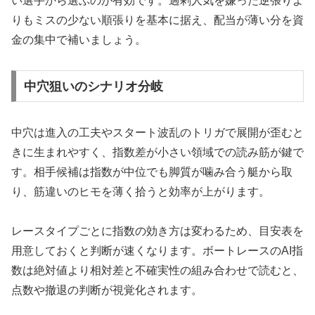
い選手から選ぶのが有効です。過剰人気を嫌った逆張りよ
りもミスの少ない順張りを基本に据え、配当が薄い分を資
金の集中で補いましょう。
中穴狙いのシナリオ分岐
中穴は進入の工夫やスタート波乱のトリガで展開が歪むと
きに生まれやすく、指数差が小さい領域での読み筋が鍵で
す。相手候補は指数が中位でも脚質が噛み合う艇から取
り、筋違いのヒモを薄く拾うと効率が上がります。
レースタイプごとに指数の効き方は変わるため、目安表を
用意しておくと判断が速くなります。ボートレースのAI指
数は絶対値より相対差と不確実性の組み合わせで読むと、
点数や撤退の判断が視覚化されます。