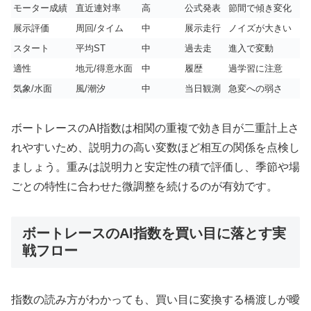
モーター成績
直近連対率
高
公式発表
節間で傾き変化
展示評価
周回/タイム
中
展示走行
ノイズが大きい
スタート
平均ST
中
過去走
進入で変動
適性
地元/得意水面
中
履歴
過学習に注意
気象/水面
風/潮汐
中
当日観測
急変への弱さ
ボートレースのAI指数は相関の重複で効き目が二重計上さ
れやすいため、説明力の高い変数ほど相互の関係を点検し
ましょう。重みは説明力と安定性の積で評価し、季節や場
ごとの特性に合わせた微調整を続けるのが有効です。
ボートレースのAI指数を買い目に落とす実
戦フロー
指数の読み方がわかっても、買い目に変換する橋渡しが曖