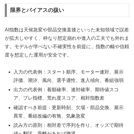
限界とバイアスの扱い
AI指数は天候急変や部品交換直後といった未知領域で誤差
が拡大しやすく、枠なり想定崩れや進入の工夫でも外れま
す。モデルが学べない不確実性を前提に、指数の幅や信頼
度を想定した運用が安全です。
入力の代表例：スタート順序、モーター連対、展示
評価、潮汐、風向、選手適性、進入傾向、番組強弱
出力の代表例：着順確率、連対確率、期待値スコ
ア、ブレ指標、荒れ度スコア、相対指数差
確認すべき前提：更新時刻、欠場・部品交換、展示
異常、番組改編の有無、気象急変
読み方の原則：相対差で序列を作り、オッズで期待
値へ翻訳、乖離があれば撤退