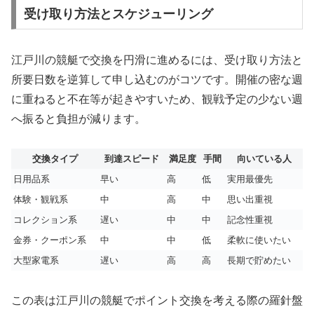
受け取り方法とスケジューリング
江戸川の競艇で交換を円滑に進めるには、受け取り方法と
所要日数を逆算して申し込むのがコツです。開催の密な週
に重ねると不在等が起きやすいため、観戦予定の少ない週
へ振ると負担が減ります。
交換タイプ
到達スピード
満足度
手間
向いている人
日用品系
早い
高
低
実用最優先
体験・観戦系
中
高
中
思い出重視
コレクション系
遅い
中
中
記念性重視
金券・クーポン系
中
中
低
柔軟に使いたい
大型家電系
遅い
高
高
長期で貯めたい
この表は江戸川の競艇でポイント交換を考える際の羅針盤