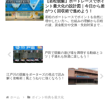
【若松競艇】ボートレースでポイ
ポイント特典を最大化
ント最大化の設計図｜今日から差
がつく回収術で進めよう！
若松のボートレースでポイントを自然に
増やしたい方へ。仕組みの理解から日程
の波、資金配分や交換・失効対策までを
一気通貫で解説し、今日から再現できる
運用フローでムダなく積み上げます。
戸田で競艇の遊び場を満喫する動線とコ
ツ｜子連れも快適に楽しもう！
江戸川の競艇をボーターズの視点で読み
解く攻略術｜風とうねりに強くなろう！
ホーム
ポイント特典を最大化