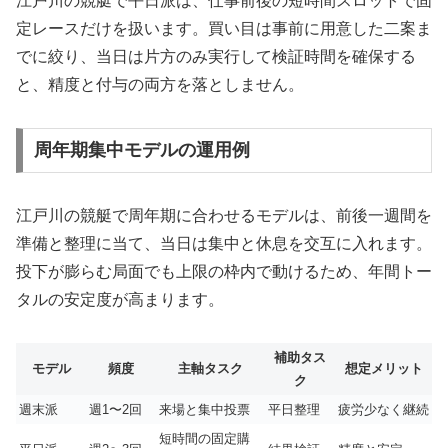
江戸川の競艇で平日派は、仕事前後の短時間スロットで固
定レースだけを扱います。買い目は事前に用意した二案ま
でに絞り、当日は片方のみ実行して検証時間を確保する
と、精度と付与の両方を落としません。
周年期集中モデルの運用例
江戸川の競艇で周年期に合わせるモデルは、前後一週間を
準備と整理に当て、当日は集中と休息を交互に入れます。
投下が膨らむ局面でも上限の枠内で動けるため、年間トー
タルの安定度が高まります。
補助タス
モデル
頻度
主軸タスク
想定メリット
ク
週末派
週1〜2回
来場と集中投票
平日整理
疲労少なく継続
短時間の固定購