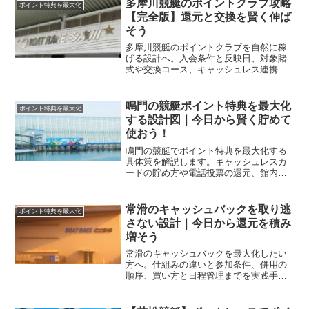
多摩川競艇のポイントクラブ攻略
ポイント特典を最大化
【完全版】還元と交換を賢く伸ば
そう
多摩川競艇のポイントクラブを自然に稼
げる設計へ。入会条件と反映日、対象賭
式や交換コース、キャッシュレス連携ま
でを体系化し、現金や特典の実質価値を
最大化します。
鳴門の競艇ポイント特典を最大化
ポイント特典を最大化
する設計図｜今日から賢く貯めて
使おう！
鳴門の競艇でポイント特典を最大化する
具体策を解説します。キャッシュレスカ
ードの貯め方や電話投票の還元、館内利
用の相乗効果まで、今日から実践できる
設計でムダなく貯めて上手に使えます。
常滑のキャッシュバックを取り逃
ポイント特典を最大化
さない設計｜今日から還元を積み
増そう
常滑のキャッシュバックを最大化したい
方へ。仕組みの違いと参加条件、併用の
順序、買い方と日程管理までを実践手順
で整理。今日からムダなく還元を積み増
すコツを平易に解説します。