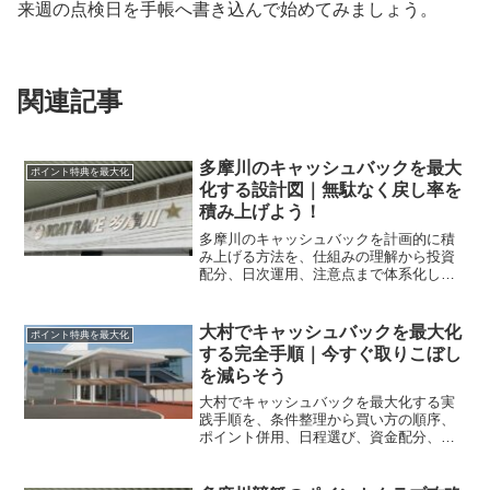
来週の点検日を手帳へ書き込んで始めてみましょう。
関連記事
多摩川のキャッシュバックを最大
ポイント特典を最大化
化する設計図｜無駄なく戻し率を
積み上げよう！
多摩川のキャッシュバックを計画的に積
み上げる方法を、仕組みの理解から投資
配分、日次運用、注意点まで体系化しま
す。重複期間や条件の読み方を整理し、
無駄なく戻し率を伸ばす行動手順を解説
します。
大村でキャッシュバックを最大化
ポイント特典を最大化
する完全手順｜今すぐ取りこぼし
を減らそう
大村でキャッシュバックを最大化する実
践手順を、条件整理から買い方の順序、
ポイント併用、日程選び、資金配分、リ
スク管理まで体系化します。今日からム
ダなく還元を積み上げましょう。