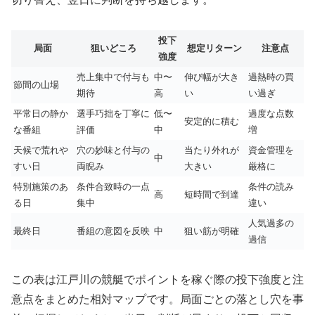
投下
局面
狙いどころ
想定リターン
注意点
強度
売上集中で付与も
中〜
伸び幅が大き
過熱時の買
節間の山場
期待
高
い
い過ぎ
平常日の静か
選手巧拙を丁寧に
低〜
過度な点数
安定的に積む
な番組
評価
中
増
天候で荒れや
穴の妙味と付与の
当たり外れが
資金管理を
中
すい日
両睨み
大きい
厳格に
特別施策のあ
条件合致時の一点
条件の読み
高
短時間で到達
る日
集中
違い
人気過多の
最終日
番組の意図を反映
中
狙い筋が明確
過信
この表は江戸川の競艇でポイントを稼ぐ際の投下強度と注
意点をまとめた相対マップです。局面ごとの落とし穴を事