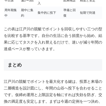
平日派
週2〜3回
結果検証
精度と安定
入
周年期集
期中に集
準備と回
集中的に投下
短期で到達
中
約
復
この表は江戸川の競艇でポイントを回収しやすい三つの型
を比較する基準です。自分の生活に合う頻度から始め、結
果に応じてタスクを入れ替えるだけで、迷いが減り年間の
達成ペースが整っていきます。
まとめ
江戸川の競艇でポイントを最大化する鍵は、投票と来場の
二層構造を設計図にし、年間の山谷へ投下を合わせること
です。仮締め運用と上限設定を軸にすれば失効を防ぎ、交
換の満足度も安定します。まずは今週の定例を一つ決め、