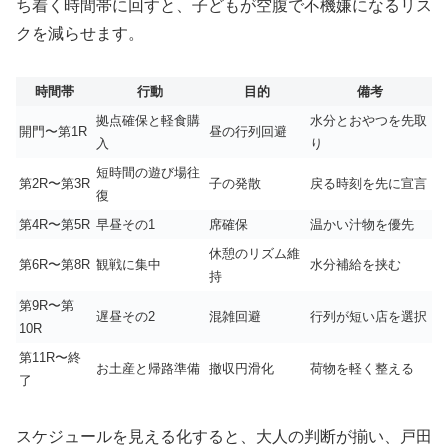
ち着く時間帯に回すと、子どもが空腹で不機嫌になるリス
クを減らせます。
時間帯
行動
目的
備考
拠点確保と軽食購
水分とおやつを先取
開門〜第1R
昼の行列回避
入
り
短時間の遊び場往
第2R〜第3R
子の発散
戻る時刻を先に宣言
復
第4R〜第5R
早昼その1
席確保
温かい汁物を優先
休憩のリズム維
第6R〜第8R
観戦に集中
水分補給を挟む
持
第9R〜第
遅昼その2
混雑回避
行列が短い店を選択
10R
第11R〜終
お土産と帰路準備
撤収円滑化
荷物を軽く整える
了
スケジュールを見える化すると、大人の判断が揃い、戸田