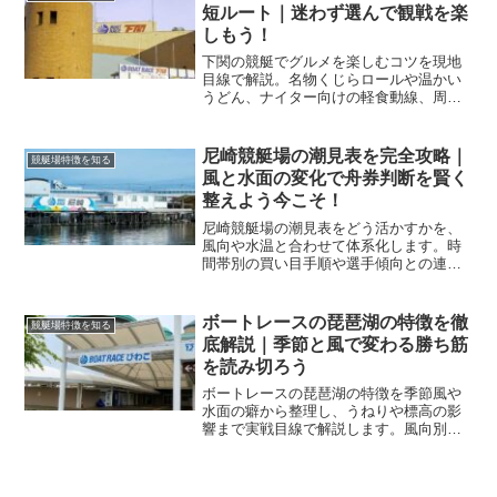
短ルート｜迷わず選んで観戦を楽
しもう！
下関の競艇でグルメを楽しむコツを現地
目線で解説。名物くじらロールや温かい
うどん、ナイター向けの軽食動線、周辺
店の寄り道まで網羅し、迷わず美味しく
観戦できる流れを作ります。
尼崎競艇場の潮見表を完全攻略｜
競艇場特徴を知る
風と水面の変化で舟券判断を賢く
整えよう今こそ！
尼崎競艇場の潮見表をどう活かすかを、
風向や水温と合わせて体系化します。時
間帯別の買い目手順や選手傾向との連
携、荒れ日のリスク管理までを実戦目線
で整理し、今日から精度を高めます。
ボートレースの琵琶湖の特徴を徹
競艇場特徴を知る
底解説｜季節と風で変わる勝ち筋
を読み切ろう
ボートレースの琵琶湖の特徴を季節風や
水面の癖から整理し、うねりや標高の影
響まで実戦目線で解説します。風向別の
狙い筋や展示の見方を押さえ、買い目の
精度を高めましょう。