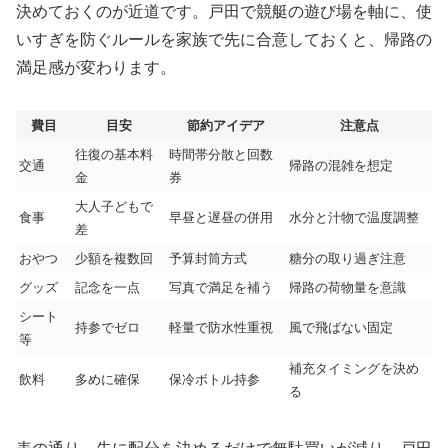
決めておくのが近道です。戸田で競艇の遊び場を軸に、使
いすぎを防ぐルールを家族で先に合意しておくと、帰路の
満足感が変わります。
費目
目安
節約アイデア
注意点
往復の基本料
時間帯分散と回数
交通
帰路の混雑を想定
金
券
大人子どもで
食事
早昼と遅昼の併用
水分と汁物で温度調整
差
おやつ
少額を複数回
予算封筒方式
糖分の取り過ぎ注意
グッズ
記念を一点
写真で満足を補う
帰路の荷物量を意識
シート
持参でゼロ
軽量で防水性重視
風で飛ばない固定
等
補充タイミングを決め
飲料
多めに確保
保冷ボトル持参
る