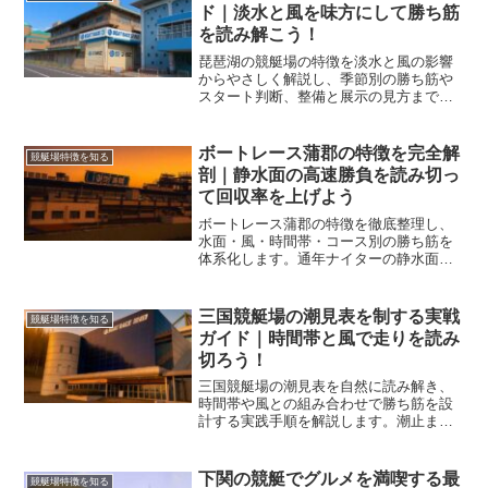
ド｜淡水と風を味方にして勝ち筋
を読み解こう！
琵琶湖の競艇場の特徴を淡水と風の影響
からやさしく解説し、季節別の勝ち筋や
スタート判断、整備と展示の見方まで実
戦目線で整理します。読めば買い目の精
度が一段上がります。
ボートレース蒲郡の特徴を完全解
競艇場特徴を知る
剖｜静水面の高速勝負を読み切っ
て回収率を上げよう
ボートレース蒲郡の特徴を徹底整理し、
水面・風・時間帯・コース別の勝ち筋を
体系化します。通年ナイターの静水面で
生きる戦術やデータ感を実戦的に解説
し、買い目設計で回収率の底上げを狙い
ます。
三国競艇場の潮見表を制する実戦
競艇場特徴を知る
ガイド｜時間帯と風で走りを読み
切ろう！
三国競艇場の潮見表を自然に読み解き、
時間帯や風との組み合わせで勝ち筋を設
計する実践手順を解説します。潮止まり
の活用や上げ潮・下げ潮の狙い分け、開
催ごとの傾向整理までを一記事で完結し
ます。
下関の競艇でグルメを満喫する最
競艇場特徴を知る