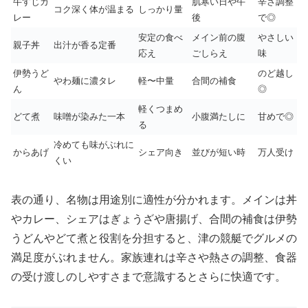
牛すじカ
肌寒い日や午
辛さ調整
コク深く体が温まる
しっかり量
レー
後
で◎
安定の食べ
メイン前の腹
やさしい
親子丼
出汁が香る定番
応え
ごしらえ
味
伊勢うど
のど越し
やわ麺に濃タレ
軽〜中量
合間の補食
ん
◎
軽くつまめ
どて煮
味噌が染みた一本
小腹満たしに
甘めで◎
る
冷めても味がぶれに
からあげ
シェア向き
並びが短い時
万人受け
くい
表の通り、名物は用途別に適性が分かれます。メインは丼
やカレー、シェアはぎょうざや唐揚げ、合間の補食は伊勢
うどんやどて煮と役割を分担すると、津の競艇でグルメの
満足度がぶれません。家族連れは辛さや熱さの調整、食器
の受け渡しのしやすさまで意識するとさらに快適です。