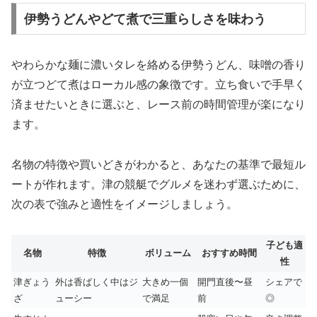
伊勢うどんやどて煮で三重らしさを味わう
やわらかな麺に濃いタレを絡める伊勢うどん、味噌の香り
が立つどて煮はローカル感の象徴です。立ち食いで手早く
済ませたいときに選ぶと、レース前の時間管理が楽になり
ます。
名物の特徴や買いどきがわかると、あなたの基準で最短ル
ートが作れます。津の競艇でグルメを迷わず選ぶために、
次の表で強みと適性をイメージしましょう。
子ども適
名物
特徴
ボリューム
おすすめ時間
性
津ぎょう
外は香ばしく中はジ
大きめ一個
開門直後〜昼
シェアで
ざ
ューシー
で満足
前
◎