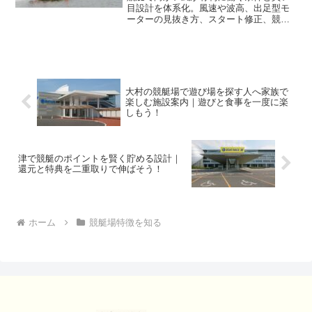
目設計を体系化。風速や波高、出足型モ
ーターの見抜き方、スタート修正、競艇
場の水面特性まで整理し、当日使えるチ
ェックリストで回収率の安定化を狙いま
す。
大村の競艇場で遊び場を探す人へ家族で
楽しむ施設案内｜遊びと食事を一度に楽
しもう！
津で競艇のポイントを賢く貯める設計｜
還元と特典を二重取りで伸ばそう！
ホーム
競艇場特徴を知る