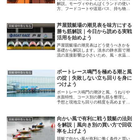
解説。モーヴィやわんぱくランドの使い
方、フードコートや送迎バス、持ち物と
年齢制限まで網羅し、安全に楽しく過ご
す一日計画が立てやすくなります。
芦屋競艇場の潮見表を味方にする
競艇場特徴を知る
勝ち筋解説｜今日から読める実戦
活用を始めよう
芦屋競艇場の潮見表はどう使うべきかを
基礎から解説します。淡水の静水面で潮
流の直接影響は小さいため、風・水温・
展示の読み替えが鍵です。当日のチェッ
ク手順と買い目の組み方まで実戦手順で
学べます。
ボートレース鳴門を極める潮と風
競艇場特徴を知る
の掟｜失敗しない立ち回りを身に
つけよう
ボートレース鳴門の潮汐と風、うねりや
水面特性、コース別の勝ち筋を整理し、
予想と現地立ち回りの精度を高めます。
初めてでも迷わず読める安全運転の基礎
と資金管理の実戦ポイントを解説しま
す。
向かい風で有利に戦う競艇の法則
競艇場特徴を知る
を解説｜風向き別の買い方で回収
率を上げよう
競艇で向かい風が有利に働く条件と買い