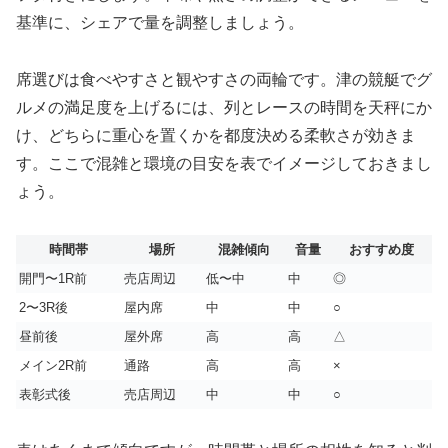
基準に、シェアで量を調整しましょう。
席選びは食べやすさと観やすさの両輪です。津の競艇でグ
ルメの満足度を上げるには、列とレースの時間を天秤にか
け、どちらに重心を置くかを都度決める柔軟さが効きま
す。ここで混雑と環境の目安を表でイメージしておきまし
ょう。
時間帯
場所
混雑傾向
音量
おすすめ度
開門〜1R前
売店周辺
低〜中
中
◎
2〜3R後
屋内席
中
中
○
昼前後
屋外席
高
高
△
メイン2R前
通路
高
高
×
表彰式後
売店周辺
中
中
○