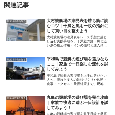
関連記事
大村競艇場の潮見表を勝ち筋に読
競艇場特徴を知る
むコツ｜干満と風を一枚の指針に
して買い目を整えよう
大村競艇場の潮見表をレース予想に落と
し込む実践手順を、干満差の癖・風と追
い潮の相互作用・インの強弱と進入傾向
まで体系化。買い目の精度を底上げしま
す。季節の潮回り別対策や展示の見方も
網羅し、初日から最終日まで安定して狙
平和島で競艇の遊び場を選ぶなら
競艇場特徴を知る
える基礎をつくります。実戦派の学び直
ここ｜家族で一日楽しむ流れを試
しにも最適です。
してみよう
平和島で競艇の遊び場を上手に選びたい
人へ。家族と友人の動線づくりや休憩・
食事・アクセス・天候対策まで、現地で
迷わず動ける実践手順を整理し、半日か
ら一日まで快適に楽しめるコツをまとめ
ます。
丸亀の競艇場の遊び場を完全攻略
競艇場特徴を知る
｜家族で快適に遊ぶ一日設計を試
してみよう！
丸亀の競艇場の遊び場を親子目線で徹底