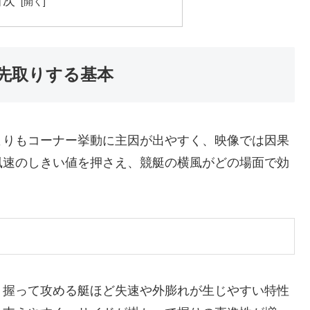
目次
先取りする基本
よりもコーナー挙動に主因が出やすく、映像では因果
風速のしきい値を押さえ、競艇の横風がどの場面で効
、握って攻める艇ほど失速や外膨れが生じやすい特性