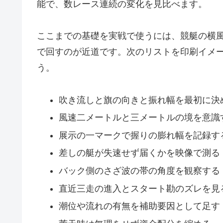
能で、数レース連続の変化を見比べます。
ここまでの基礎を実戦で使うには、競艇の横
で回すのが近道です。次のリストを印刷イメ
う。
吹き流しと旗の向きと振れ幅を最初に決
風速二メートルと三メートルの境を意識
展示の一マークで握りの膨れ幅を記録す
差しの艇が失速せず届くかを映像で測る
バック側のさざ波の帯の角度を観察する
直近三走の進入とスタート勘のズレを見
潮位や流れの有無を補助要因として足す