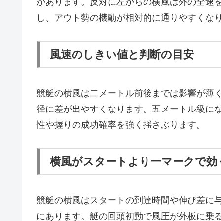
があります。反対に左からの横風は外の全速
し、アウト勢の機動が相対的に通りやすくな
風速のしきい値と判断の目安
競艇の横風は二メートル前後までは影響が薄
径に差が出やすくなります。五メートル級に
性や握りの成功確率を強く揺さぶります。
横風がスタートより一マークで効
競艇の横風はスタートの到達時間や伸び差に
にあります。艇の回頭初動で風圧が外板に乗