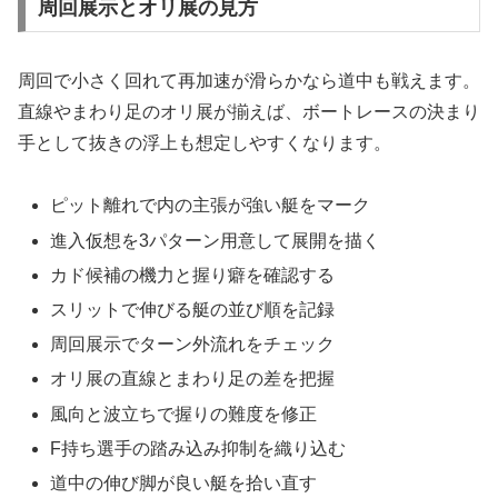
周回展示とオリ展の見方
周回で小さく回れて再加速が滑らかなら道中も戦えます。
直線やまわり足のオリ展が揃えば、ボートレースの決まり
手として抜きの浮上も想定しやすくなります。
ピット離れで内の主張が強い艇をマーク
進入仮想を3パターン用意して展開を描く
カド候補の機力と握り癖を確認する
スリットで伸びる艇の並び順を記録
周回展示でターン外流れをチェック
オリ展の直線とまわり足の差を把握
風向と波立ちで握りの難度を修正
F持ち選手の踏み込み抑制を織り込む
道中の伸び脚が良い艇を拾い直す