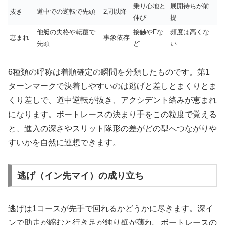
乗り心地と
展開待ちが前
抜き
道中での逆転で先頭
2周以降
伸び
提
他艇の失格や転覆で
接触やFな
頻度は高くな
恵まれ
事象依存
先頭
ど
い
6種類の呼称は着順確定の瞬間を分類したものです。第1
ターンマークで決着しやすいのは逃げと差しとまくりとま
くり差しで、道中逆転が抜き、アクシデント絡みが恵まれ
になります。ボートレースの決まり手をこの粒度で覚える
と、進入の深さやスリット隊形の差がどの型へつながりや
すいかを自然に連想できます。
逃げ（イン先マイ）の成り立ち
逃げは1コースが先手で回れるかどうかに尽きます。深イ
ンで助走が縮むと行き足が鈍り壁が薄れ、ボートレースの