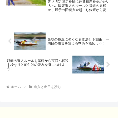
進入固定競走を軸に舟券精度を高めたい
人へ。固定進入のルールと番組の見極
め、展示の回転力や起こし位置から読む
イン強度、場別の水面や風の癖、出目の
傾向と買い目圧縮、回収率が落ちない資
金配分までを体系化し、初日から迷わず
狙える思考手順を提供します。
競艇の横風に強くなる走法と予測術｜一
周目の勝負を変える準備を始めよう！
競艇の進入ルールを基礎から実戦へ解説
｜枠なりと前付けの読みを身につけよ
う！
ホーム
進入と出目を読む