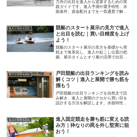
万舟の出目を進入から逆算するための実
践ガイドです。進入予測や選手特性、水
面条件、資金配分までを一気通貫で解説
し、再現性のある狙い筋で回収率の底上
げを目指します。
競艇のスタート展示の見方で進入
進入と出目を読む
と出目を読む｜買い目精度を上げ
よう！
競艇のスタート展示の見方を基礎から実
戦まで体系化し、進入や起こし位置の把
握、展示タイムとオリ展の活用で出目を
読む力を磨きます。予想の迷いを減らし
買い目精度を高めましょう。
戸田競艇の出目ランキングを読み
進入と出目を読む
解くコツ｜進入と展開で勝ち筋を
掴もう
戸田競艇の出目ランキングを自然文で読
み解き、進入と展開のクセから買い目を
設計する方法を解説します。水面特性や
風、決まり手、モーター評価を一体で考
え、無理なく回収率を底上げする狙いを
示します。
進入固定競走を勝ち筋に変える読
進入と出目を読む
み方｜枠なりの罠を外し堅実に狙
おう！