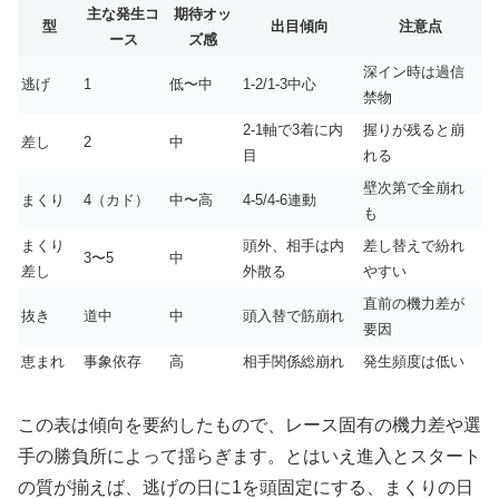
主な発生コ
期待オッ
型
出目傾向
注意点
ース
ズ感
深イン時は過信
逃げ
1
低〜中
1-2/1-3中心
禁物
2-1軸で3着に内
握りが残ると崩
差し
2
中
目
れる
壁次第で全崩れ
まくり
4（カド）
中〜高
4-5/4-6連動
も
まくり
頭外、相手は内
差し替えで紛れ
3〜5
中
差し
外散る
やすい
直前の機力差が
抜き
道中
中
頭入替で筋崩れ
要因
恵まれ
事象依存
高
相手関係総崩れ
発生頻度は低い
この表は傾向を要約したもので、レース固有の機力差や選
手の勝負所によって揺らぎます。とはいえ進入とスタート
の質が揃えば、逃げの日に1を頭固定にする、まくりの日