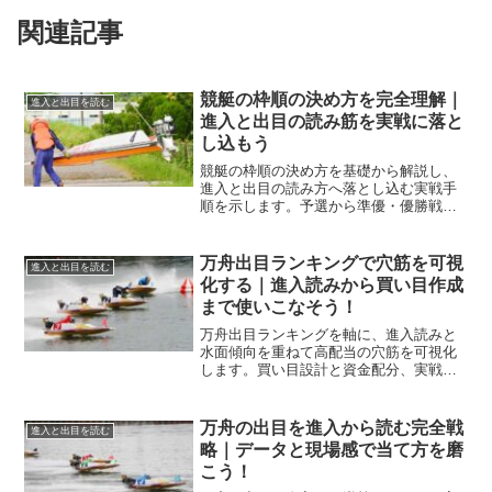
関連記事
競艇の枠順の決め方を完全理解｜
進入と出目を読む
進入と出目の読み筋を実戦に落と
し込もう
競艇の枠順の決め方を基礎から解説し、
進入と出目の読み方へ落とし込む実戦手
順を示します。予選から準優・優勝戦ま
での枠の決まり方と例外、狙い筋を体系
化して精度を高めましょう。
万舟出目ランキングで穴筋を可視
進入と出目を読む
化する｜進入読みから買い目作成
まで使いこなそう！
万舟出目ランキングを軸に、進入読みと
水面傾向を重ねて高配当の穴筋を可視化
します。買い目設計と資金配分、実戦ル
ーティンまで再現性ある手順で解説しま
す。初心者でも迷わず使える表とチェッ
クリスト付き。
万舟の出目を進入から読む完全戦
進入と出目を読む
略｜データと現場感で当て方を磨
こう！