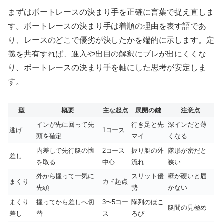
まずはボートレースの決まり手を正確に言葉で捉え直しま
す。ボートレースの決まり手は着順の理由を表す語であ
り、レースのどこで優劣が決したかを端的に示します。定
義を共有すれば、進入や出目の解釈にブレが出にくくな
り、ボートレースの決まり手を軸にした思考が安定しま
す。
型
概要
主な起点
展開の鍵
注意点
インが先に回って先
行き足と先
深インだと薄
逃げ
1コース
頭を確定
マイ
くなる
内差しで先行艇の懐
2コース
握り艇の外
隊形が密だと
差し
を取る
中心
流れ
狭い
外から握って一気に
スリット優
壁が硬いと届
まくり
カド起点
先頭
勢
かない
まくり
握ってから差しへ切
3〜5コー
隊列のほこ
艇間の見極め
差し
替
ス
ろび