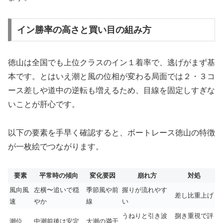
イン勝率の高さと買い目の組み方
徳山は全国でも上位クラスのイン１着率で、逃げがまず基
本です。とはいえ潮と風の位相が変わる局面では２・３コ
ース差しや道中の逆転も増えるため、目線を固定しすぎな
いことが肝心です。
以下の要素を手早く確認すると、ボートレース徳山の特徴
が一枚絵でつながります。
要素
平常時の傾向
変化要因
崩れ方
対処
風向風
左横〜追いで穏
季節風や前
握りが流れやす
差し比重上げ
速
やか
線
い
うねりと引き波
捌き重視で評
潮位
中潮前後は安定
大潮の満干