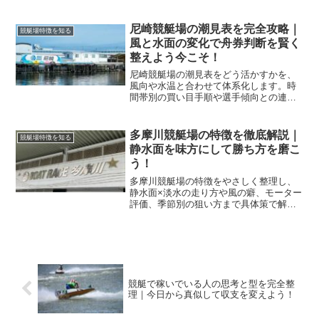
安全手順まで、現地で迷わず楽しめる実
践ガイドを要点整理で解説します。
尼崎競艇場の潮見表を完全攻略｜
競艇場特徴を知る
風と水面の変化で舟券判断を賢く
整えよう今こそ！
尼崎競艇場の潮見表をどう活かすかを、
風向や水温と合わせて体系化します。時
間帯別の買い目手順や選手傾向との連
携、荒れ日のリスク管理までを実戦目線
で整理し、今日から精度を高めます。
多摩川競艇場の特徴を徹底解説｜
競艇場特徴を知る
静水面を味方にして勝ち方を磨こ
う！
多摩川競艇場の特徴をやさしく整理し、
静水面×淡水の走り方や風の癖、モーター
評価、季節別の狙い方まで具体策で解説
します。読み終えた瞬間から舟券の組み
立てが変わります。
競艇で稼いでいる人の思考と型を完全整
理｜今日から真似して収支を変えよう！