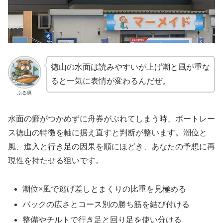
徳山の水面は読みやすいが上げ潮と風が重な
ると一気に表情が変わるんだぜ。
ぶる男
水面の癖がつかめずに舟券がぶれてしまう時、ボートレー
ス徳山の特徴を軸に据え直すと判断が整います。潮位と
風、進入と行き足の因果を順にほどき、あなたの予想に再
現性を持たせる狙いです。
潮位×風で逃げ差しとまくりの比重を見極める
バックの広さとコース別の勝ち筋を結び付ける
整備やチルトで行き足と回り足を使い分ける