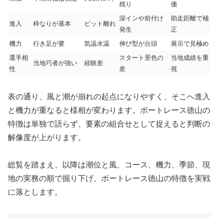
残り
価
深インや前付け
助走距離で補
進入
枠なりが基本
ピット離れ
発生
正
機力
行き足が要
気温水温
伸び型が台頭
展示で見極め
選手相
スタート景色の
当地成績を重
当地巧者が強い
経験差
性
差
視
表の通り、風と潮が崩れの起点になりやすく、そこへ進入
と機力が重なると様相が変わります。ボートレース徳山の
特徴は単独で語らず、要素の組合せとして捉えると判断の
解像度が上がります。
総覧を踏まえ、以降は潮位と風、コース、機力、季節、現
地の実務の順で掘り下げ、ボートレース徳山の特徴を実戦
に落とします。