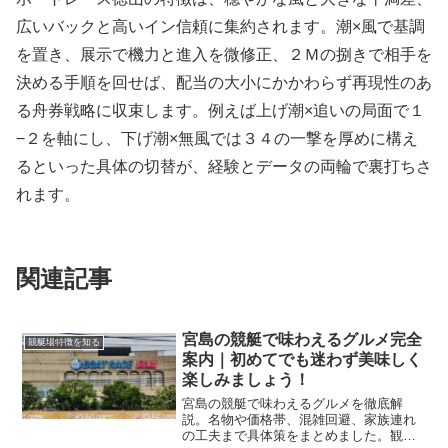
広いバックと高いイン信頼に集約されます。潮×風で基調
を置き、展示で機力と進入を微修正、２Ｍの捌きで相手を
決める手順を回せば、配当の大小にかかわらず再現性のあ
る舟券戦略に収束します。例えば上げ潮×追いの局面で１
−２を軸にし、下げ潮×無風では３４の一撃を厚めに構え
るといった具体の切替が、経験とデータの両輪で裏打ちさ
れます。
関連記事
宮島の競艇で味わえるグルメ完全
競艇場特徴を知る
案内｜初めてでも迷わず美味しく
楽しみましょう！
宮島の競艇で味わえるグルメを徹底解
説。名物や価格帯、混雑回避、家族連れ
の工夫まで具体策をまとめました。観戦