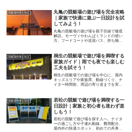
の合間も賢く食べ歩き、宮島の競艇グル
メを満喫できる一日設計を提案します。
丸亀の競艇場の遊び場を完全攻略
競艇場特徴を知る
｜家族で快適に遊ぶ一日設計を試
してみよう！
丸亀の競艇場の遊び場を親子目線で徹底
解説。モーヴィやわんぱくランドの使い
方、フードコートや送迎バス、持ち物と
年齢制限まで網羅し、安全に楽しく過ご
す一日計画が立てやすくなります。
桐生の競艇場で遊び場を満喫する
競艇場特徴を知る
家族ガイド｜雨でも夜でも楽しむ
工夫を試そう！
桐生の競艇場での遊び場を中心に、屋内
キッズエリアや家族席、動線づくり、ナ
イター時間術、周辺の寄り道までを実地
目線で解説します。天候不問で快適に過
ごす準備と回り方が分かり、初めてでも
一日をスムーズに楽しめます。
若松の競艇で遊び場を満喫する一
競艇場特徴を知る
日設計｜家族と初心者も迷わず楽
しもう！
若松の競艇で遊び場を探す人へ。ナイタ
ーの過ごし方や子連れ動線、費用配分、
屋内外の快適スポット、初めての舟券の