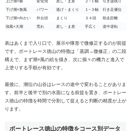
上げ潮×横
変化増
差し・ま差
２−１軸
引き波残り
下げ潮×無風
パワー
逃げ・まくり
１−３軸
行き足優位
下げ潮×向かい
外台頭
まくり
３４頭
助走距離
強風×大潮
荒れ
差し・ま差
手広く
道中逆転
表はあくまで入り口で、展示や隊形で微修正するのが前提
です。ボートレース徳山の特徴は「基調→微修正」の二段
構えで、まず潮×風の絵を描き、次に個々の機力と進入で
上塗りする手順が有効です。
最後に、潮位の山谷はレースの途中で変わることがありま
す。前半と後半で別の水面になる前提を置き、ボートレー
ス徳山の特徴を時間で分割して捉えると判断の精度が上が
ります。
ボートレース徳山の特徴をコース別データ