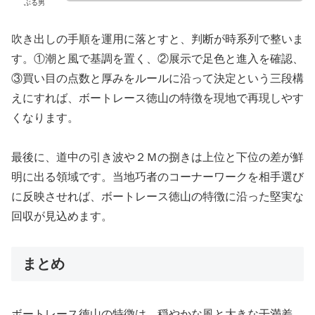
ぶる男
吹き出しの手順を運用に落とすと、判断が時系列で整いま
す。①潮と風で基調を置く、②展示で足色と進入を確認、
③買い目の点数と厚みをルールに沿って決定という三段構
えにすれば、ボートレース徳山の特徴を現地で再現しやす
くなります。
最後に、道中の引き波や２Ｍの捌きは上位と下位の差が鮮
明に出る領域です。当地巧者のコーナーワークを相手選び
に反映させれば、ボートレース徳山の特徴に沿った堅実な
回収が見込めます。
まとめ
ボートレース徳山の特徴は、穏やかな風と大きな干満差、