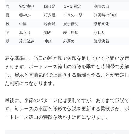
春
安定寄り
回り足
１−２固定
潮位の山
夏
穏やか
行き足
３４の一撃
無風時の伸び
秋
中庸
総合足
展示優先
隊形変化
冬
風入り
捌き
差し厚め
うねり
朝
冷え込み
伸び
外厚め
短期決着
表を基準に、当日の潮と風で矢印を足していくと狙いが定
まります。ボートレース徳山の特徴を季節と時間帯で分解
し、展示と直前気配で上書きする循環を作ることが安定し
た判断につながります。
最後に、季節のパターン化は便利ですが、あくまで仮説で
す。毎レースの水面と隊形で仮説を更新する柔軟さが、ボ
ートレース徳山の特徴を活かす近道になります。