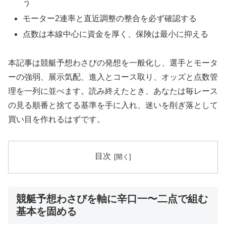
う
モーター2連率と直近調整の整合を必ず確認する
点数は本線中心に資金を厚く、保険は最小に抑える
本記事は競艇予想わさびの発想を一般化し、選手とモータ
ーの強弱、展示気配、進入とコース取り、オッズと点数管
理を一列に並べます。読み終えたとき、あなたは毎レース
の見る順番と捨てる基準を手に入れ、迷いを削ぎ落として
買い目を作れるはずです。
目次
競艇予想わさびを軸に辛口一〜二点で組む
基本を固める