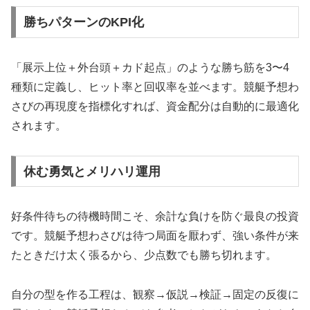
勝ちパターンのKPI化
「展示上位＋外台頭＋カド起点」のような勝ち筋を3〜4
種類に定義し、ヒット率と回収率を並べます。競艇予想わ
さびの再現度を指標化すれば、資金配分は自動的に最適化
されます。
休む勇気とメリハリ運用
好条件待ちの待機時間こそ、余計な負けを防ぐ最良の投資
です。競艇予想わさびは待つ局面を厭わず、強い条件が来
たときだけ太く張るから、少点数でも勝ち切れます。
自分の型を作る工程は、観察→仮説→検証→固定の反復に