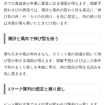
示での直線差が本番に素直に出る場面が増えます。競艇予
想わさびの再現では、潮汐と風向の変わり目を基点に「伸
び良の外」や「カドの仕掛け」を先に想定し、内の残り目
は水面が落ち着いたときだけ拾います。
潮汐と風向で伸び型を拾う
満ち引きや風が外向きなら、スリット後の加速が効いて伸
び型が刺さる場面が増えます。競艇予想わさびはこの条件
で外のまくり差しを本線に寄せ、内の抵抗が弱まる読みを
先に置きます。
1マーク隊列の想定と捲り差し
ピット離れ次第でカド位置が変われば隊列は一変します。