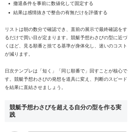
撤退条件を事前に数値化して固定する
結果は感情抜きで整合の有無だけを評価する
リストは朝の数分で確認でき、直前の展示で最終確認をす
るだけで買い目が定まります。競艇予想わさびの型に近づ
くほど、見る順番と捨てる基準が身体化し、迷いのコスト
が減ります。
日次テンプレは「短く」「同じ順番で」回すことが核心で
す。競艇予想わさびの発想を道具に変え、判断のスピード
を結果に直結させましょう。
競艇予想わさびを超える自分の型を作る実
践