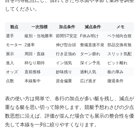
目を均等配点にし、慣れてきたら水面や季節で重みを調整
してください。
観点
一次指標
加点条件
減点条件
メモ
選手
級別・当地勝率
節間ST安定
F休み明け
ペラ傾向合致
モーター
2連率
伸び型台頭
整備直後不発
部品交換有無
展示
周回・直線
行き足強め
ターン膨れ
スリット気配
進入
枠なり期待
イン強気
深イン予兆
ピット離れ
オッズ
直前推移
妙味残り
過剰人気
板の厚み
点数
本線集中
資金偏重
広げ過ぎ
撤退条件
表の使い方は簡単で、各行の加点が多い艇を残し、減点が
重なる艇を思い切って除外します。競艇予想わさびの少点
数思想に沿えば、評価が並んだ場合でも展示の整合性を優
先して本線を一列に絞りやすくなります。