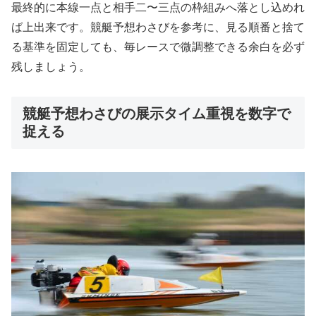
最終的に本線一点と相手二〜三点の枠組みへ落とし込めれ
ば上出来です。競艇予想わさびを参考に、見る順番と捨て
る基準を固定しても、毎レースで微調整できる余白を必ず
残しましょう。
競艇予想わさびの展示タイム重視を数字で
捉える