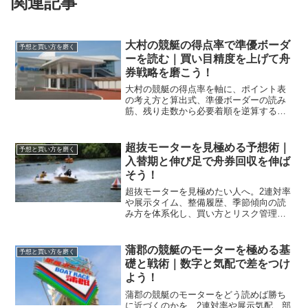
関連記事
大村の競艇の得点率で準優ボーダ
予想と買い方を磨く
ーを読む｜買い目精度を上げて舟
券戦略を磨こう！
大村の競艇の得点率を軸に、ポイント表
の考え方と算出式、準優ボーダーの読み
筋、残り走数から必要着順を逆算する手
順、資金配分の型まで解説します。
超抜モーターを見極める予想術｜
予想と買い方を磨く
入替期と伸び足で舟券回収を伸ば
そう！
超抜モーターを見極めたい人へ。2連対率
や展示タイム、整備履歴、季節傾向の読
み方を体系化し、買い方とリスク管理ま
で実戦手順で解説します。
蒲郡の競艇のモーターを極める基
予想と買い方を磨く
礎と戦術｜数字と気配で差をつけ
よう！
蒲郡の競艇のモーターをどう読めば勝ち
に近づくのかを、2連対率や展示気配、部