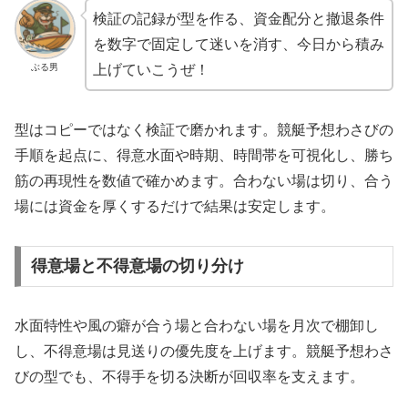
検証の記録が型を作る、資金配分と撤退条件
を数字で固定して迷いを消す、今日から積み
ぶる男
上げていこうぜ！
型はコピーではなく検証で磨かれます。競艇予想わさびの
手順を起点に、得意水面や時期、時間帯を可視化し、勝ち
筋の再現性を数値で確かめます。合わない場は切り、合う
場には資金を厚くするだけで結果は安定します。
得意場と不得意場の切り分け
水面特性や風の癖が合う場と合わない場を月次で棚卸し
し、不得意場は見送りの優先度を上げます。競艇予想わさ
びの型でも、不得手を切る決断が回収率を支えます。