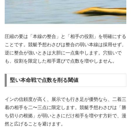
圧縮の要は「本線の整合」と「相手の役割」を明確にする
ことです。競艇予想わさびは整合の弱い本線は採用せず、
逆に整合が強いときは大胆に一点集中します。穴狙いで
も、役割を限定した相手選びで点数を増やしません。
堅い本命戦で点数を削る閾値
インの信頼度が高く、展示でも行き足が優勢なら、二着三
着の相手を二〜三点に限定します。競艇予想わさびは「勝
ち切りの根拠」が弱いときにだけ相手を増やす方針で、漫
然と広げることを避けます。