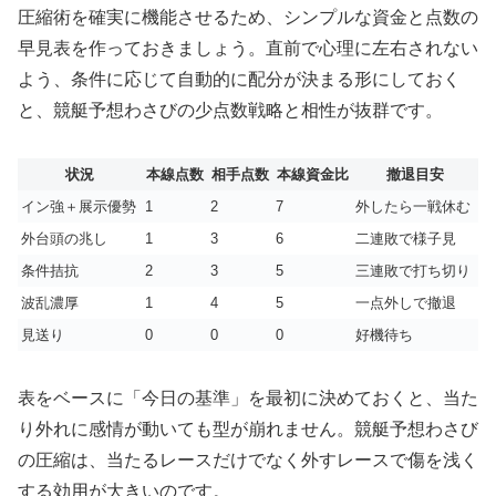
圧縮術を確実に機能させるため、シンプルな資金と点数の
早見表を作っておきましょう。直前で心理に左右されない
よう、条件に応じて自動的に配分が決まる形にしておく
と、競艇予想わさびの少点数戦略と相性が抜群です。
状況
本線点数
相手点数
本線資金比
撤退目安
イン強＋展示優勢
1
2
7
外したら一戦休む
外台頭の兆し
1
3
6
二連敗で様子見
条件拮抗
2
3
5
三連敗で打ち切り
波乱濃厚
1
4
5
一点外しで撤退
見送り
0
0
0
好機待ち
表をベースに「今日の基準」を最初に決めておくと、当た
り外れに感情が動いても型が崩れません。競艇予想わさび
の圧縮は、当たるレースだけでなく外すレースで傷を浅く
する効用が大きいのです。