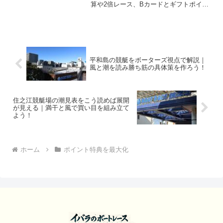
算や2倍レース、Bカードとギフトポイン
ト、LINE来場ボーナスの重ね方まで実践
手順で解説します。
平和島の競艇をボーターズ視点で解説｜
風と潮を読み勝ち筋の具体策を作ろう！
住之江競艇場の潮見表をこう読めば展開
が見える｜満干と風で買い目を組み立て
よう！
ホーム
ポイント特典を最大化