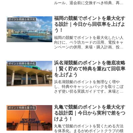
ルール、退会前に交換すべき特典、再登
録の注意までを整理し、損なくやめる手
順を解説します。
福岡の競艇でポイントを最大化す
ポイント特典を最大化
る設計｜今日から回収率を上げよ
う！
福岡の競艇でポイントを最大化したい人
向けに、ペラ坊カードの活用、電投キャ
ンペーンの併用、来場・購入計画、投票
戦略までを体系化。具体表や手順で再現
できる設計を解説します。
浜名湖競艇のポイントを徹底攻略
ポイント特典を最大化
｜賢く貯めて特典を重ねて回収率
を上げよう
浜名湖競艇のポイントを無理なく増や
し、特典やキャッシュバックを取りこぼ
さず使い切る実践ガイドです。来場と投
票の稼ぎ方、交換優先度、混雑日の立ち
回りまで具体策で回収率の底上げを狙い
ます。
丸亀で競艇のポイントを最大化す
ポイント特典を最大化
る設計図｜今日から実利で差をつ
けよう！
丸亀で競艇のポイントを賢くためる方法
を体系化。まるがめポイントクラブの積