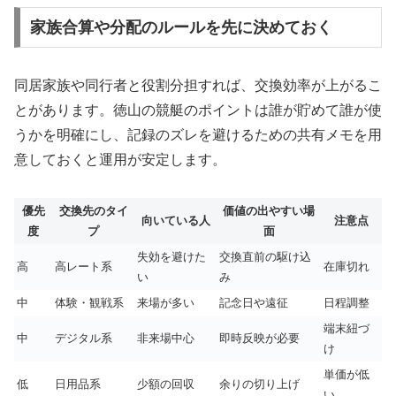
家族合算や分配のルールを先に決めておく
同居家族や同行者と役割分担すれば、交換効率が上がるこ
とがあります。徳山の競艇のポイントは誰が貯めて誰が使
うかを明確にし、記録のズレを避けるための共有メモを用
意しておくと運用が安定します。
優先
交換先のタイ
価値の出やすい場
向いている人
注意点
度
プ
面
失効を避けた
交換直前の駆け込
高
高レート系
在庫切れ
い
み
中
体験・観戦系
来場が多い
記念日や遠征
日程調整
端末紐づ
中
デジタル系
非来場中心
即時反映が必要
け
単価が低
低
日用品系
少額の回収
余りの切り上げ
い