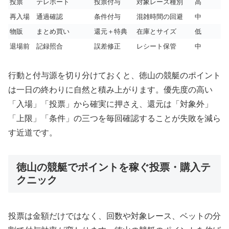
投票
テレボート
投票付与
対象レース種別
高
再入場
通過確認
条件付与
混雑時間の回避
中
物販
まとめ買い
還元＋特典
在庫とサイズ
低
退場前
記録照合
誤差修正
レシート保管
中
行動と付与源を切り分けておくと、徳山の競艇のポイント
は一日の終わりに自然と積み上がります。優先度の高い
「入場」「投票」から確実に押さえ、還元は「対象外」
「上限」「条件」の三つを毎回確認することが失敗を減ら
す近道です。
徳山の競艇でポイントを稼ぐ投票・購入テ
クニック
投票は金額だけではなく、回数や対象レース、ベットの分