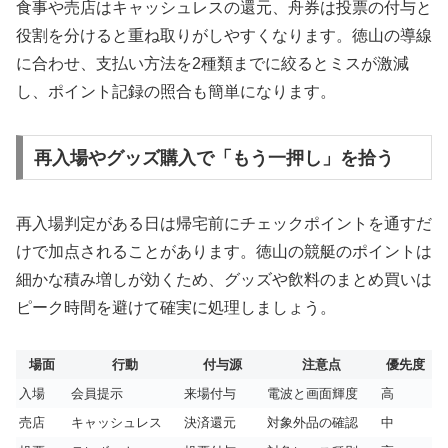
食事や売店はキャッシュレスの還元、舟券は投票の付与と
役割を分けると重ね取りがしやすくなります。徳山の導線
に合わせ、支払い方法を2種類までに絞るとミスが激減
し、ポイント記録の照合も簡単になります。
再入場やグッズ購入で「もう一押し」を拾う
再入場判定がある日は帰宅前にチェックポイントを通すだ
けで加点されることがあります。徳山の競艇のポイントは
細かな積み増しが効くため、グッズや飲料のまとめ買いは
ピーク時間を避けて確実に処理しましょう。
場面
行動
付与源
注意点
優先度
入場
会員提示
来場付与
電波と画面輝度
高
売店
キャッシュレス
決済還元
対象外品の確認
中