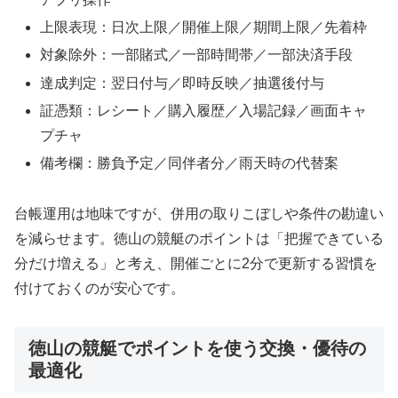
上限表現：日次上限／開催上限／期間上限／先着枠
対象除外：一部賭式／一部時間帯／一部決済手段
達成判定：翌日付与／即時反映／抽選後付与
証憑類：レシート／購入履歴／入場記録／画面キャ
プチャ
備考欄：勝負予定／同伴者分／雨天時の代替案
台帳運用は地味ですが、併用の取りこぼしや条件の勘違い
を減らせます。徳山の競艇のポイントは「把握できている
分だけ増える」と考え、開催ごとに2分で更新する習慣を
付けておくのが安心です。
徳山の競艇でポイントを使う交換・優待の
最適化