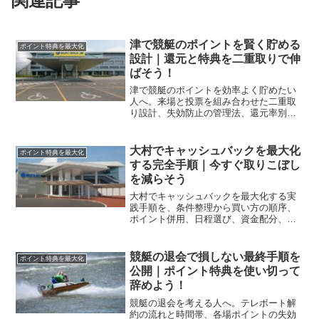
関連記事
津で競艇のポイントを賢く貯める
ポイント特典を最大化
設計｜還元と特典を二重取りで伸
ばそう！
津で競艇のポイントを効率よく貯めたい
人へ。来場と投票を組み合わせた二重取
り設計、失効防止の管理法、還元率別の
使い分けまで具体化し、今日から無駄な
く伸ばせます。
大村でキャッシュバックを最大化
ポイント特典を最大化
する完全手順｜今すぐ取りこぼし
を減らそう
大村でキャッシュバックを最大化する実
践手順を、条件整理から買い方の順序、
ポイント併用、日程選び、資金配分、リ
スク管理まで体系化します。今日からム
ダなく還元を積み上げましょう。
競艇の退会で損しない最終手順を
ポイント特典を最大化
公開｜ポイント特典を使い切って
辞めよう！
競艇の退会を考える人へ。テレボート解
約の流れと時間帯、各場ポイントの失効