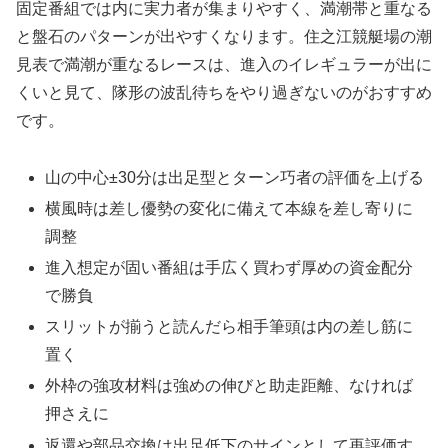
固定番組では内に実力者が集まりやすく、満潮帯と重なる
と盤石のパターンが出やすくなります。住之江競艇場の潮
見表で満潮が重なるレースは、進入のイレギュラーが出に
くいと見て、隊形の波乱待ちをやり過ぎないのがおすすめ
です。
山の中心±30分は出足型とターン巧者の評価を上げる
横風時は差し優勢の変化に備えて本線を差し寄りに
調整
進入想定が固い番組は手広く買わず厚めの資金配分
で勝負
スリットが揃うと読んだら相手筆頭は内の差し筋に
置く
外枠の強攻材料は強めの伸びと助走距離、なければ
押さえに
返還や部品交換は出足低下のサインとして再評価す