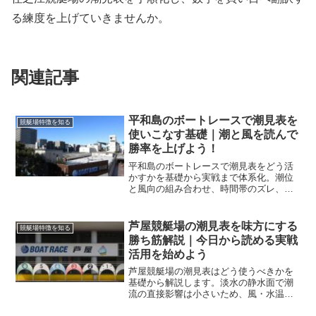
る練度を上げていきませんか。
関連記事
平和島のボートレースで潮見表を
競艇場特徴を知る
使いこなす基礎｜潮と風を読んで
勝率を上げよう！
平和島のボートレースで潮見表をどう活
かすかを基礎から実戦まで体系化。潮位
と風向の組み合わせ、時間帯のズレ、コ
ース別傾向、調整の考え方、舟券への落
とし込み手順までを具体化し、当日の判
断を速く正確にします。
芦屋競艇場の潮見表を味方にする
競艇場特徴を知る
勝ち筋解説｜今日から読める実戦
活用を始めよう
芦屋競艇場の潮見表はどう使うべきかを
基礎から解説します。淡水の静水面で潮
流の直接影響は小さいため、風・水温・
展示の読み替えが鍵です。当日のチェッ