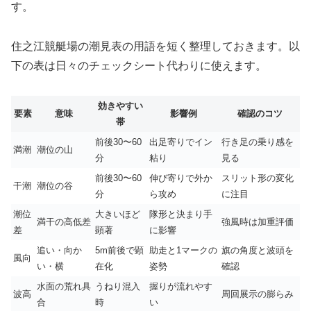
す。
住之江競艇場の潮見表の用語を短く整理しておきます。以
下の表は日々のチェックシート代わりに使えます。
効きやすい
要素
意味
影響例
確認のコツ
帯
前後30〜60
出足寄りでイン
行き足の乗り感を
満潮
潮位の山
分
粘り
見る
前後30〜60
伸び寄りで外か
スリット形の変化
干潮
潮位の谷
分
ら攻め
に注目
潮位
大きいほど
隊形と決まり手
満干の高低差
強風時は加重評価
差
顕著
に影響
追い・向か
5m前後で顕
助走と1マークの
旗の角度と波頭を
風向
い・横
在化
姿勢
確認
水面の荒れ具
うねり混入
握りが流れやす
波高
周回展示の膨らみ
合
時
い