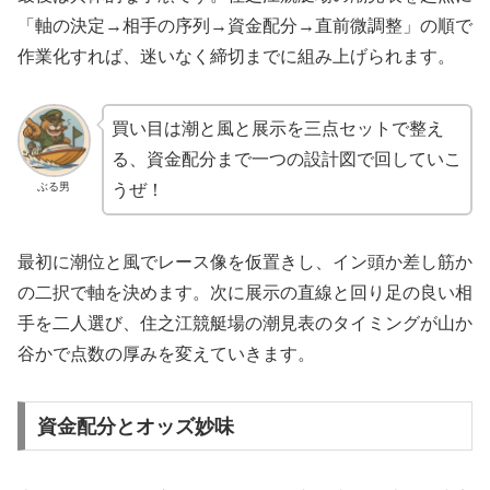
「軸の決定→相手の序列→資金配分→直前微調整」の順で
作業化すれば、迷いなく締切までに組み上げられます。
買い目は潮と風と展示を三点セットで整え
る、資金配分まで一つの設計図で回していこ
ぶる男
うぜ！
最初に潮位と風でレース像を仮置きし、イン頭か差し筋か
の二択で軸を決めます。次に展示の直線と回り足の良い相
手を二人選び、住之江競艇場の潮見表のタイミングが山か
谷かで点数の厚みを変えていきます。
資金配分とオッズ妙味