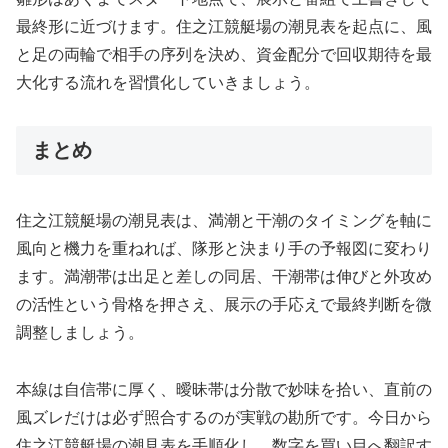
最終形に近づけます。住之江競艇場の潮見表を起点に、風
と足の両輪で相手の序列を決め、資金配分で回収期待を最
大化する流れを習慣化していきましょう。
まとめ
住之江競艇場の潮見表は、満潮と干潮のタイミングを軸に
風向と機力を重ねれば、隊形と決まり手の予報図に変わり
ます。満潮帯は出足と差しの同居、干潮帯は伸びと外攻め
の活性という骨格を押さえ、展示の手応えで最終判断を微
調整しましょう。
本線は自信帯に厚く、曖昧帯は分散で妙味を拾い、直前の
風ズレだけは必ず照合するのが実戦の勘所です。今日から
住之江競艇場の潮見表を手順化し、数字を買い目へ翻訳す