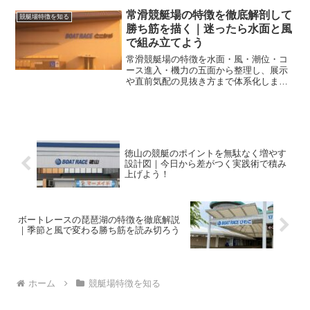
足度を高めましょう。
常滑競艇場の特徴を徹底解剖して
競艇場特徴を知る
勝ち筋を描く｜迷ったら水面と風
で組み立てよう
常滑競艇場の特徴を水面・風・潮位・コ
ース進入・機力の五面から整理し、展示
や直前気配の見抜き方まで体系化しま
す。初訪でも迷わず狙い筋を組み立てら
れる実践手順で、回収のブレを減らせま
す。
徳山の競艇のポイントを無駄なく増やす
設計図｜今日から差がつく実践術で積み
上げよう！
ボートレースの琵琶湖の特徴を徹底解説
｜季節と風で変わる勝ち筋を読み切ろう
ホーム
競艇場特徴を知る