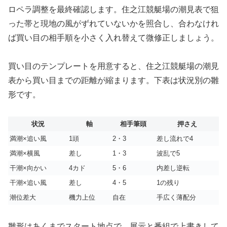
ロペラ調整を最終確認します。住之江競艇場の潮見表で狙
った帯と現地の風がずれていないかを照合し、合わなけれ
ば買い目の相手順を小さく入れ替えて微修正しましょう。
買い目のテンプレートを用意すると、住之江競艇場の潮見
表から買い目までの距離が縮まります。下表は状況別の雛
形です。
状況
軸
相手筆頭
押さえ
満潮×追い風
1頭
2・3
差し流れで4
満潮×横風
差し
1・3
波乱で5
干潮×向かい
4カド
5・6
内差し逆転
干潮×追い風
差し
4・5
1の残り
潮位差大
機力上位
自在
手広く薄配分
雛形はあくまでスタート地点で、展示と番組で上書きして