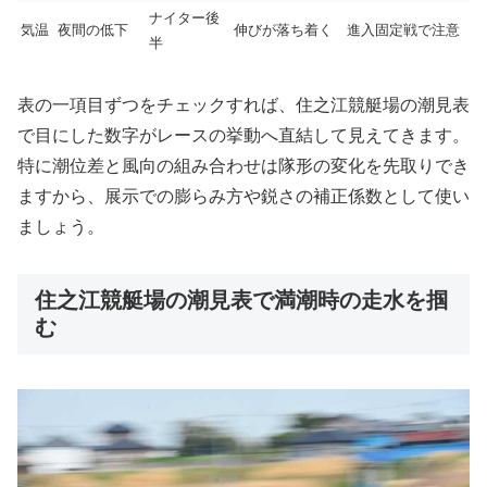
ナイター後
気温
夜間の低下
伸びが落ち着く
進入固定戦で注意
半
表の一項目ずつをチェックすれば、住之江競艇場の潮見表
で目にした数字がレースの挙動へ直結して見えてきます。
特に潮位差と風向の組み合わせは隊形の変化を先取りでき
ますから、展示での膨らみ方や鋭さの補正係数として使い
ましょう。
住之江競艇場の潮見表で満潮時の走水を掴
む