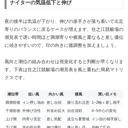
ナイターの気温低下と伸び
夜の後半は気温が下がり、伸びの派手さが落ち着いて出足
寄りのバランスに戻るケースが増えます。住之江競艇場の
潮見表で遅い時間ほど満潮寄りや横風と重なると差し優位
に傾きやすいので、印の向きに微調整を加えましょう。
風向と潮位の組み合わせは視覚化すると判断が早くなりま
す。下表は住之江競艇場の潮見表を風と重ねた簡易マトリ
クスです。
潮位帯
追い風
向かい風
横風
買い目メモ
満潮前後
イン押し強め
差し台頭
握り流れ注意
1−2軸＋差し相手
干潮前後
外伸び活性
外攻め拡大
自在混戦
4−5中心の変化
上げ潮
内寄り安定
差し気配
波立ち要警戒
イン頭の相手探し
下げ潮
攻め筋分散
伸び優位
捲り差し目
外軸で広め