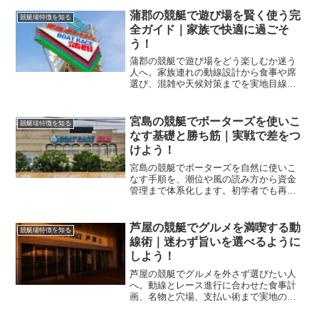
ク手順と買い目の組み方まで実戦手順で
学べます。
蒲郡の競艇で遊び場を賢く使う完
競艇場特徴を知る
全ガイド｜家族で快適に過ごそ
う！
蒲郡の競艇で遊び場をどう楽しむか迷う
人へ。家族連れの動線設計から食事や席
選び、混雑や天候対策までを実地目線で
整理し、初めてでも快適に過ごせるコツ
を具体的に解説します。
宮島の競艇でボーターズを使いこ
競艇場特徴を知る
なす基礎と勝ち筋｜実戦で差をつ
けよう！
宮島の競艇でボーターズを自然に使いこ
なす手順を、潮位や風の読み方から資金
管理まで体系化します。初学者でも再現
できる実戦プロセスを提示し、予想の迷
いを減らして着実な回収につなげます。
芦屋の競艇でグルメを満喫する動
競艇場特徴を知る
線術｜迷わず旨いを選べるように
しよう！
芦屋の競艇でグルメを外さず選びたい人
へ。動線とレース進行に合わせた食事計
画、名物と穴場、支払い術まで実地の目
線で整理します。観戦と食事の両立で満