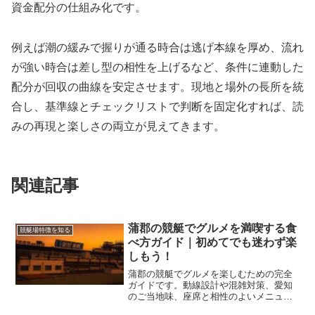
資金配分の仕組み化です。
例えば潮の緩みで握りが通る時合は逃げ本線を厚め、流れ
が強い時合は差し型の相性を上げるなど、条件に連動した
配分が回収の曲線を安定させます。現地と場外の長所を統
合し、基準線とチェックリストで判断を固定化すれば、読
みの再現と楽しさの両立が見えてきます。
関連記事
蒲郡の競艇でグルメを満喫する食
競艇場特徴を知る
べ方ガイド｜初めてでも迷わず楽
しもう！
蒲郡の競艇でグルメを楽しむための完全
ガイドです。動線設計や混雑対策、愛知
のご当地味、座席と相性のよいメニュ
ー、マナーまで網羅し、初めてでも満足