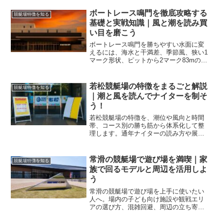
度を高める具体策を提案します。
ボートレース鳴門を徹底攻略する
競艇場特徴を知る
基礎と実戦知識｜風と潮を読み買
い目を磨こう
ボートレース鳴門を勝ちやすい水面に変
えるには、海水と干満差、季節風、狭い1
マーク形状、ピットから2マーク83mの進
入特性を一体で理解することが近道で
す。実戦手順と買い目設計まで具体化し
ます。
若松競艇場の特徴をまるごと解説
競艇場特徴を知る
｜潮と風を読んでナイターを制そ
う！
若松競艇場の特徴を、潮位や風向と時間
帯、コース別の勝ち筋から体系化して整
理します。通年ナイターの読み方や展示
評価の勘所も実践的に解説し、買い目の
精度が上がります。
常滑の競艇場で遊び場を満喫｜家
競艇場特徴を知る
族で回るモデルと周辺を活用しよ
う
常滑の競艇場で遊び場を上手に使いたい
人へ。場内の子ども向け施設や観戦エリ
アの選び方、混雑回避、周辺の立ち寄り
先までを地図なしで再現できる導線で解