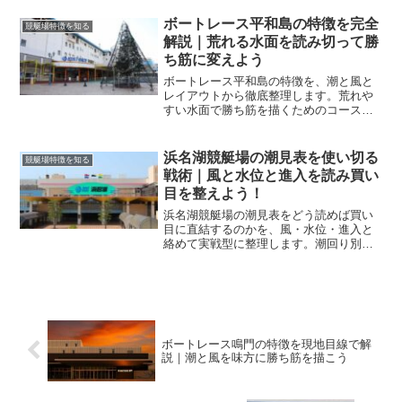
説します。
ボートレース平和島の特徴を完全
競艇場特徴を知る
解説｜荒れる水面を読み切って勝
ち筋に変えよう
ボートレース平和島の特徴を、潮と風と
レイアウトから徹底整理します。荒れや
すい水面で勝ち筋を描くためのコース別
狙い、展示の見方、資金配分までを実戦
目線で丁寧に解説します。
浜名湖競艇場の潮見表を使い切る
競艇場特徴を知る
戦術｜風と水位と進入を読み買い
目を整えよう！
浜名湖競艇場の潮見表をどう読めば買い
目に直結するのかを、風・水位・進入と
絡めて実戦型に整理します。潮回り別の
狙い筋や当日の確認手順まで網羅し、迷
わず判断できる型を手に入れましょう。
ボートレース鳴門の特徴を現地目線で解
説｜潮と風を味方に勝ち筋を描こう