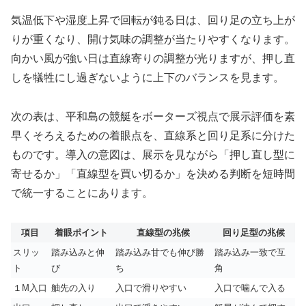
気温低下や湿度上昇で回転が鈍る日は、回り足の立ち上が
りが重くなり、開け気味の調整が当たりやすくなります。
向かい風が強い日は直線寄りの調整が光りますが、押し直
しを犠牲にし過ぎないように上下のバランスを見ます。
次の表は、平和島の競艇をボーターズ視点で展示評価を素
早くそろえるための着眼点を、直線系と回り足系に分けた
ものです。導入の意図は、展示を見ながら「押し直し型に
寄せるか」「直線型を買い切るか」を決める判断を短時間
で統一することにあります。
項目
着眼ポイント
直線型の兆候
回り足型の兆候
スリッ
踏み込みと伸
踏み込み甘でも伸び勝
踏み込み一致で互
ト
び
ち
角
１M入口
舳先の入り
入口で滑りやすい
入口で噛んで入る