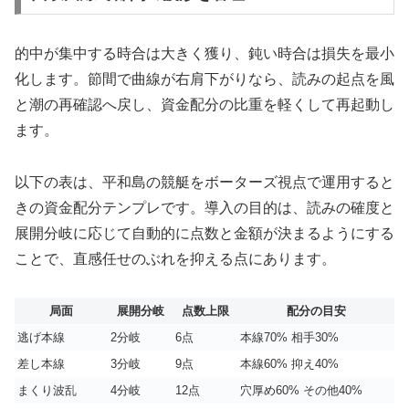
的中が集中する時合は大きく獲り、鈍い時合は損失を最小
化します。節間で曲線が右肩下がりなら、読みの起点を風
と潮の再確認へ戻し、資金配分の比重を軽くして再起動し
ます。
以下の表は、平和島の競艇をボーターズ視点で運用すると
きの資金配分テンプレです。導入の目的は、読みの確度と
展開分岐に応じて自動的に点数と金額が決まるようにする
ことで、直感任せのぶれを抑える点にあります。
局面
展開分岐
点数上限
配分の目安
逃げ本線
2分岐
6点
本線70% 相手30%
差し本線
3分岐
9点
本線60% 抑え40%
まくり波乱
4分岐
12点
穴厚め60% その他40%