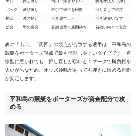
出口
押し直し
出口で浮きやすい
艇尾が沈んで押す
バック
伸び返し
伸びで優位を回復
回り直しで維持
周回
波の拾い
引き波で上下
引き波をいなす
総合
型の適合
直線偏重で展開待ち
着拾い向きで安定
表の「出口」「周回」の観点が合致する選手は、平和島の
競艇をボーターズ視点で最も信頼しやすいタイプです。直
線型に惹かれても、押し直しが弱いと１マークで勝負権を
失いがちなため、オッズ妙味があっても抑えに留める判断
が安定します。
平和島の競艇をボーターズが資金配分で攻
める