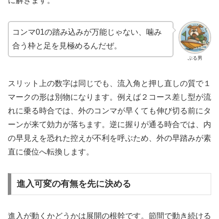
に解きます。
コンマ01の踏み込みが万能じゃない、噛み
合う枠と足を見極めるんだぜ。
ぶる男
スリット上の数字は同じでも、流入角と押し直しの質で１
マークの形は別物になります。例えば２コース差し型が流
れに乗る時合では、外のコンマが早くても伸び切る前にタ
ーンが来て効力が落ちます。逆に握りが通る時合では、内
の早見えを恐れた控えが不利を呼ぶため、外の早踏みが素
直に優位へ転換します。
進入可変の有無を先に決める
進入が動くかどうかは展開の根幹です。節間で動き続ける