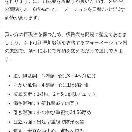
を作ります。江戸川競艇を攻略する買い方では、5-全-全
の薄貼りと、6絡みのフォーメーションを日替わりで試す
価値があります。
買い方の再現性を保つため、役割表を簡易に整えておきま
しょう。以下は江戸川競艇を攻略するフォーメーション例
の素案で、条件に応じて厚弱を変えるだけで運用できま
す。
追い風基調：1-2軸中心に3・4へ薄広げ
向かい風強：4-5軸中心に1は紐評価
横風安定：1-3軸、2と5に妙味チェック
満ち潮強：外流れ警戒で内寄せ
引き潮強：外の伸び重視で34-56厚め
波立ち強：出足型重視で隊形次第
無風：素直な内中心、点数を絞る