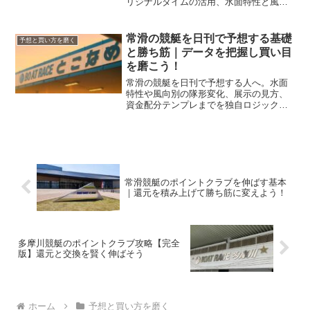
リジナルタイムの活用、水面特性と風向
の影響、スタート力の見極め方を体系化
し、買い目精度と回収率の底上げにつな
げます。
常滑の競艇を日刊で予想する基礎
予想と買い方を磨く
と勝ち筋｜データを把握し買い目
を磨こう！
常滑の競艇を日刊で予想する人へ。水面
特性や風向別の隊形変化、展示の見方、
資金配分テンプレまでを独自ロジックで
整理し、毎日の買い目精度を上げる実践
手順を解説します。
常滑競艇のポイントクラブを伸ばす基本
｜還元を積み上げて勝ち筋に変えよう！
多摩川競艇のポイントクラブ攻略【完全
版】還元と交換を賢く伸ばそう
ホーム
予想と買い方を磨く