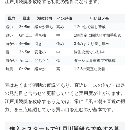
江戸川競艇を攻略する初動の指針になります。
風向
風速
潮位傾向
イン評価
狙い目メモ
追い
3〜5m
緩やか満ち
高め
1-2中心で差し警戒
追い
6m以上
満ち強
中
1頭固定に固執せず相手広め
向かい
4〜6m
引き
低め
3-4のまくり差し厚め
横
3〜5m
変化小
中
隊形次第で1-3,1-4
向かい
7m以上
どちらも
低
ダッシュ最重視で穴構成
無風
0〜2m
緩やか
高
1-2-3の素直な決着
表はあくまで初動の仮説であり、直近レースの伸び・出足
の見た目と合わせて更新していくと実用度が上がります。
江戸川競艇を攻略するうえでは、常に「風＋潮＋直近の機
力」を三点確認してから買い目を組むのが基本です。
進入とスタートで江戸川競艇を攻略する基