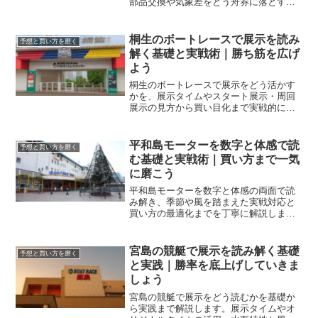
部品交換や気象差をどう舟券に落とすか
を体系化し、予想と買い方の精度を上げ
ます。
桐生のボートレースで展示を読み
予想と買い方を磨く
解く基礎と実戦術｜勝ち筋を広げ
よう
桐生のボートレースで展示をどう活かす
かを、展示タイムやスタート展示・周回
展示の見方から買い目化まで実戦的に解
説します。水面特性や季節差も踏まえ、
迷いがちな判断を整理して回収率の底上
げにつなげます。
平和島モーターを数字と体感で読
予想と買い方を磨く
む基礎と実戦術｜買い方まで一気
に磨こう
平和島モーターを数字と体感の両面で読
み解き、季節や風を踏まえた実戦対応と
買い方の最適化までを丁寧に解説しま
す。交換時期の癖や整備履歴の活かし方
を押さえ、今日から精度と回収の両立を
図りましょう。
宮島の競艇で展示を読み解く基礎
予想と買い方を磨く
と実践｜勝率を底上げしていきま
しょう
宮島の競艇で展示をどう読むかを基礎か
ら実践まで解説します。展示タイムやオ