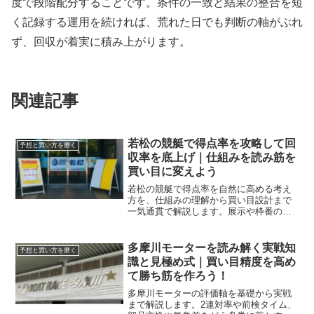
度で段階配分することです。条件の一致と結果の整合を短
く記録する運用を続ければ、荒れた日でも判断の軸がぶれ
ず、回収が着実に積み上がります。
関連記事
若松の競艇で得点率を攻略して回
予想と買い方を磨く
収率を底上げ｜仕組みを読み筋を
買い目に変えよう
若松の競艇で得点率を自然に高める考え
方を、仕組みの理解から買い目設計まで
一気通貫で解説します。展示や枠番の癖
を数字に落とし込み、回収率へ接続する
具体策を持ち帰れます。
多摩川モーターを読み解く実戦知
予想と買い方を磨く
識と見極め式｜買い目精度を高め
て勝ち筋を作ろう！
多摩川モーターの評価軸を基礎から実戦
まで解説します。2連対率や前検タイム、