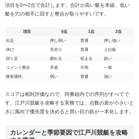
項目を0〜2点で合計します。合計が高い艇を本線、低い
艇を穴の相手に回すと整合が取りやすいです。
項目
0点
1点
2点
出足
押し弱い
普通
押し強い
伸び
見劣り
普通
上位級
回り足
膨れる
収まる
鋭い
コメント整合
矛盾
不明
一致
隊形適性
弱い
普通
強い
スコアは相対評価なので、同番組内での序列がすべてで
す。江戸川競艇を攻略する実務では、点数の差が小さいと
きに風向で優先度を決めると買い目の筋が一本化します。
カレンダーと季節要因で江戸川競艇を攻略